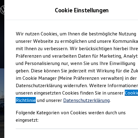
Modelle und Konfigurator
Cookie Einstellungen
Konfigurator
Modelle vergleichen
Konfiguration laden
Zum
Zum
Autosuche
Verkauf und Service
Wir nutzen Cookies, um Ihnen die bestmögliche Nutzung
Hauptinhalt
Footer
Elektroautos
Autohaus Franke Radeberg
springen
springen
unserer Webseite zu ermöglichen und unsere Kommunika
ENERGY Sondermodelle
Nutzfahrzeuge
mit Ihnen zu verbessern. Wir berücksichtigen hierbei Ihr
SUV und CUV
4.8
|
89 Bewertungen
Präferenzen und verarbeiten Daten für Marketing, Analyt
Familienautos
und Personalisierung nur, wenn Sie uns Ihre Einwilligung
Kombis
Kompaktwagen
geben. Diese können Sie jederzeit mit Wirkung für die Zu
Sportwagen
im Cookie Manager (Meine Präferenzen verwalten) in der
Schnell verfügbare Fahrzeuge
Angebote und Produkte
Datenschutzerklärung widerrufen. Weitere Informatione
Aktuelle Angebote
unseren eingesetzten Cookies finden Sie in unserer
Cooki
E-Auto-Förderung
Richtlinie
und unserer
Datenschutzerklärung
.
Volkswagen Marktplatz
Die ENERGY Sondermodelle
Folgende Kategorien von Cookies werden durch uns
Junge Gebrauchtwagen und Gebrauchtwagen
Volkswagen Zertifizierte Gebrauchtwagen
eingesetzt:
Elektromobilität bei Gebrauchtwagen
Zubehör- und Serviceangebote
Saisonangebote