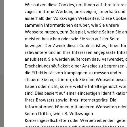
Samstag
09:00
-
13:00
Uhr
Elektrofahrzeugkonzepte
Wir nutzen diese Cookies, um Ihnen auf Ihre Intere
ID. EVERY1
Sonntag
Geschlossen
zugeschnittene Werbung anzuzeigen, innerhalb und
Reichweite
außerhalb der Volkswagen Webseiten. Diese Cookie
Reichweite der ID. Modelle
radeberg@autohaus-franke.com
Reichweite im Winter
sammeln Informationen darüber, wie Sie unsere
Rekuperation
Webseite nutzen, zum Beispiel, welche Seiten Sie a
Laden
+49 3528 48200
meisten besuchen oder wie Sie sich auf der Seite
Laden unterwegs
Laden Zuhause
bewegen. Der Zweck dieser Cookies ist es, Ihnen für
Ladestationen finden
relevantere und an Ihre Interessen angepasste Inhal
Ansprechpartner
Ladezeitensimulator
anzubieten. Sie werden außerdem dazu verwendet, d
Batterie
Sicherheit
Erscheinungshäufigkeit einer Anzeige zu begrenzen 
Garantie und Lebensdauer
die Effektivität von Kampagnen zu messen und zu
Nachhaltigkeit
steuern. Sie registrieren, ob Sie eine Webseite besuc
Technologie
Kosten und Kauf
haben oder nicht, sowie welche Inhalte genutzt wo
Verbrauchskosten
sind. Dies basiert auf einer eindeutigen Identifikatio
Wie können wir
Kaufoptionen
Ihres Browsers sowie Ihres Internetgeräts. Die
E-Auto-Förderung
Software und Konnektivität
Informationen können mit anderen Webseiten oder
Ihnen weiterhelfen?
Die ID. Software 6
Seiten Dritter, wie z.B. Volkswagen
ID. Software Versionen und Updates
Konzerngesellschaften oder Werbetreibenden, getei
Digitale Extras
Schnittstellen zu Ihrem ID.