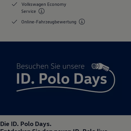
Volkswagen Economy
Magazin
Lifestyle
Service
Transport
Familie
Online-Fahrzeugbewertung
Elektromobilität
Volkswagen R
Pannen- und Unfallhilfe
Volkswagen Kundenbetreuung
Die
ID. Polo
Days.