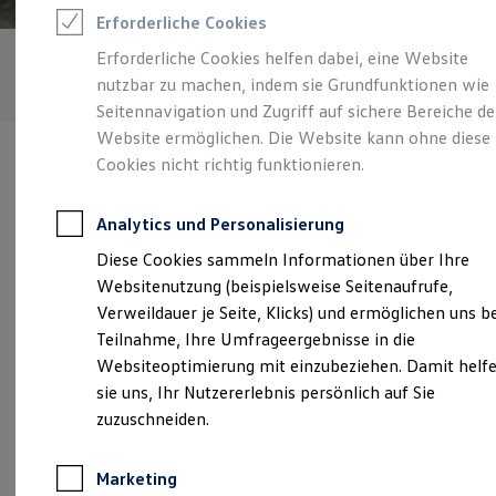
Reifenpakete
Erforderliche Cookies
Leasing
Leasing-Angebote
Erforderliche Cookies helfen dabei, eine Website
Gebrauchtwagen Leasing
nutzbar zu machen, indem sie Grundfunktionen wie
Junge Gebrauchtwagen-Leasing
Elektroauto Leasing
Seitennavigation und Zugriff auf sichere Bereiche de
Kleinwagen-Leasing
Website ermöglichen. Die Website kann ohne diese
Leasing ohne Anzahlung
Cookies nicht richtig funktionieren.
Finanzierung
Autokredit mit Schlussrate
Versicherungen und Garantien
Analytics und Personalisierung
Kfz-Versicherung
Verantwortlich für die Inhalte auf dieser Seite ist die Autohaus
Restschuldversicherungen
Diese Cookies sammeln Informationen über Ihre
Franke GmbH & Co. KG Radeberg
(
Impressum & Rechtliches
)
Garantien
Websitenutzung (beispielsweise Seitenaufrufe,
Wartungsverträge
Geschäftskunden
Verweildauer je Seite, Klicks) und ermöglichen uns b
Professional Class bei Volkswagen
Unsere 
Teilnahme, Ihre Umfrageergebnisse in die
Großkunden
Websiteoptimierung mit einzubeziehen. Damit helf
Behörden
Direktkunden
sie uns, Ihr Nutzererlebnis persönlich auf Sie
Sonderfahrzeuge
An der Ziegelei 11, 01454 Radeberg
zuzuschneiden.
Anpfiff zum Gewinn
Elektromobilität
Montag
-
Freitag
07:00
-
18:00
Uhr
Elektroautos
Marketing
ID. Tutorials