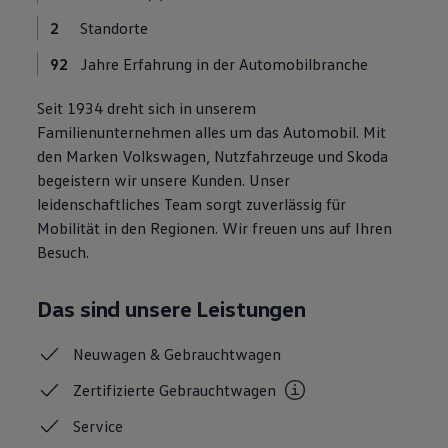
Motorenöl und Flüssigkeiten
2
Standorte
Räder und Reifen
Pannen- und Unfallhilfe
92
Jahre Erfahrung in der Automobilbranche
Economy Service
Volkswagen Teile
Zubehör
Seit 1934 dreht sich in unserem
Modellspezifisches Zubehör
Familienunternehmen alles um das Automobil. Mit
Schutz und Pflege
den Marken Volkswagen, Nutzfahrzeuge und Skoda
Transport
Entertainment und Elektronik
begeistern wir unsere Kunden. Unser
Individualisieren
leidenschaftliches Team sorgt zuverlässig für
Wallbox und Ladekabel
Mobilität in den Regionen. Wir freuen uns auf Ihren
Digitale Extras
Dienste für Ihr Modell finden
Besuch.
Volkswagen Apps, Login und Shop
Handy und Fahrzeug verbinden
Updates für Software, Karten und Radio
Das sind unsere Leistungen
Über Ihr Auto
Vorgängermodelle
Neuwagen &
Gebrauchtwagen
Kundeninformationen
Volkswagen Kundenbetreuung
Zertifizierte
Gebrauchtwagen
Warn- und Kontrollleuchten
Assistenzsysteme
Service
Digitale Betriebsanleitung
Live Beratung