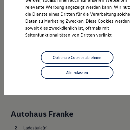
werden, sodass Ihnen auch auf anderen Webseiten
Hybridautos
relevante Werbung angezeigt werden kann. Wir nut
Marke und Erlebnis
die Dienste eines Dritten für die Verarbeitung solche
Volkswagen R und R Experience
Probefahrt vereinbaren
R-Modelle
Daten zu Marketing Zwecken. Diese Cookies werden
R Experience
soweit dies zweckdienlich ist, oftmals mit
Driving Experience
Seitenfunktionalitäten von Dritten verlinkt.
Volkswagen entdecken
Werkbesichtigung
Factory visit
Fahrzeugangebot anfordern
Lifestyle Shop
T-Roc Kollektion
Optionale Cookies ablehnen
Golf Kollektion
ID. Kollektion
Volkswagen Kollektion
Alle zulassen
R-Kollektion
Serviceanfrage stellen
GTI Kollektion
Fußball Drop
we drive football
#wedriveproud
Besitzer und Service
myVolkswagen
Autohaus Franke
Software Updates
Service und Ersatzteile
Inspektion und HU/AU
2
Ladesäule(n)
Reparaturen und Checks