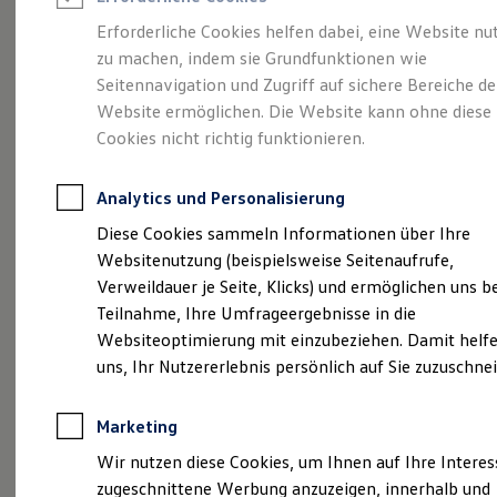
Reifenpakete
Leasing
Erforderliche Cookies helfen dabei, eine Website nu
Leasing-Angebote
zu machen, indem sie Grundfunktionen wie
Abenteuer Leben.
Der
Gebrauchtwagen Leasing
Seitennavigation und Zugriff auf sichere Bereiche de
Junge Gebrauchtwagen-Leasing
Elektroauto Leasing
Website ermöglichen. Die Website kann ohne diese
Tiguan.
Kleinwagen-Leasing
Cookies nicht richtig funktionieren.
Leasing ohne Anzahlung
Finanzierung
Autokredit mit Schlussrate
Analytics und Personalisierung
Versicherungen und Garantien
Kfz-Versicherung
Diese Cookies sammeln Informationen über Ihre
Restschuldversicherungen
Websitenutzung (beispielsweise Seitenaufrufe,
Garantien
Verweildauer je Seite, Klicks) und ermöglichen uns b
Wartungsverträge
Geschäftskunden
Teilnahme, Ihre Umfrageergebnisse in die
Professional Class bei Volkswagen
Websiteoptimierung mit einzubeziehen. Damit helfe
Großkunden
uns, Ihr Nutzererlebnis persönlich auf Sie zuzuschne
Behörden
Direktkunden
(
Impressum & Rechtliches
)
Sonderfahrzeuge
Marketing
Anpfiff zum Gewinn
Elektromobilität
Wir nutzen diese Cookies, um Ihnen auf Ihre Intere
Elektroautos
zugeschnittene Werbung anzuzeigen, innerhalb und
ID. Tutorials