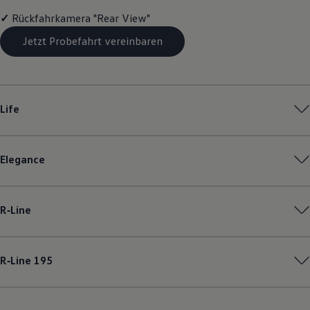
Magazin
✓
Rückfahrkamera "Rear View"
Lifestyle
Transport
Jetzt Probefahrt vereinbaren
Familie
Elektromobilität
Volkswagen R
Pannen- und Unfallhilfe
Volkswagen Kundenbetreuung
Life
Elegance
R‑Line
R‑Line
195