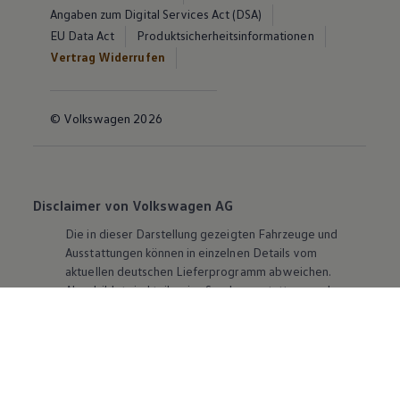
Angaben zum Digital Services Act (DSA)
EU Data Act
Produktsicherheitsinformationen
Vertrag Widerrufen
© Volkswagen 2026
Disclaimer von Volkswagen AG
Die in dieser Darstellung gezeigten Fahrzeuge und
Ausstattungen können in einzelnen Details vom
aktuellen deutschen Lieferprogramm abweichen.
Abgebildet sind teilweise Sonderausstattungen der
Fahrzeuge gegen Mehrpreis.
Bitte beachten Sie auch unseren Konfigurator für eine
Übersicht der aktuell verfügbaren Modelle und
Ausstattungen.
Die angegebenen Verbrauchs- und Emissionswerte