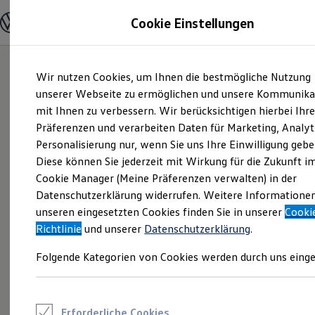
Modelle und Konfigurator
Cookie Einstellungen
Konfigurator
Modelle vergleichen
Konfiguration laden
Zum
Zum
Autosuche
Wir nutzen Cookies, um Ihnen die bestmögliche Nutzung
Hauptinhalt
Footer
Elektroautos
springen
springen
unserer Webseite zu ermöglichen und unsere Kommunika
ENERGY Sondermodelle
Nutzfahrzeuge
mit Ihnen zu verbessern. Wir berücksichtigen hierbei Ihr
SUV und CUV
Präferenzen und verarbeiten Daten für Marketing, Analyt
Familienautos
Personalisierung nur, wenn Sie uns Ihre Einwilligung gebe
Kombis
Kompaktwagen
Diese können Sie jederzeit mit Wirkung für die Zukunft i
Sportwagen
Cookie Manager (Meine Präferenzen verwalten) in der
Schnell verfügbare Fahrzeuge
Angebote und Produkte
Datenschutzerklärung widerrufen. Weitere Informatione
Aktuelle Angebote
unseren eingesetzten Cookies finden Sie in unserer
Cooki
E-Auto-Förderung
Richtlinie
und unserer
Datenschutzerklärung
.
Volkswagen Marktplatz
Die ENERGY Sondermodelle
Folgende Kategorien von Cookies werden durch uns einge
Junge Gebrauchtwagen und Gebrauchtwagen
Volkswagen Zertifizierte Gebrauchtwagen
Elektromobilität bei Gebrauchtwagen
Zubehör- und Serviceangebote
Saisonangebote
Erforderliche Cookies