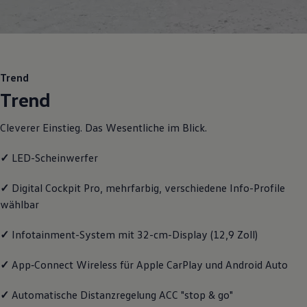
Motorenöl und Flüssigkeiten
Räder und Reifen
Pannen- und Unfallhilfe
Economy Service
Volkswagen Teile
Zubehör
Trend
Modellspezifisches Zubehör
Trend
Schutz und Pflege
Transport
Entertainment und Elektronik
Cleverer Einstieg. Das Wesentliche im Blick.
Individualisieren
Wallbox und Ladekabel
✓
LED-Scheinwerfer
Digitale Extras
Dienste für Ihr Modell finden
Volkswagen Apps, Login und Shop
✓
Digital Cockpit Pro, mehrfarbig, verschiedene Info-Profile
Handy und Fahrzeug verbinden
wählbar
Updates für Software, Karten und Radio
Über Ihr Auto
Vorgängermodelle
✓
Infotainment-System mit 32-cm-Display (12,9 Zoll)
Kundeninformationen
Volkswagen Kundenbetreuung
✓
App‑Connect
Wireless für Apple
CarPlay
und
Android
Auto
Warn- und Kontrollleuchten
Assistenzsysteme
Digitale Betriebsanleitung
✓
Automatische Distanzregelung ACC "stop & go"
Live Beratung