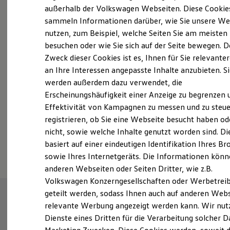
Elektrofahrzeugkonzepte
außerhalb der Volkswagen Webseiten. Diese Cookie
ID. EVERY1
sammeln Informationen darüber, wie Sie unsere We
Probefahrt vereinbaren
Reichweite
nutzen, zum Beispiel, welche Seiten Sie am meisten
Reichweite der ID. Modelle
Reichweite im Winter
besuchen oder wie Sie sich auf der Seite bewegen. D
Rekuperation
Zweck dieser Cookies ist es, Ihnen für Sie relevante
Laden
an Ihre Interessen angepasste Inhalte anzubieten. S
Laden unterwegs
Fahrzeugangebot anfordern
Laden Zuhause
werden außerdem dazu verwendet, die
Ladestationen finden
Erscheinungshäufigkeit einer Anzeige zu begrenzen 
Ladezeitensimulator
Effektivität von Kampagnen zu messen und zu steue
Batterie
Sicherheit
registrieren, ob Sie eine Webseite besucht haben od
Garantie und Lebensdauer
nicht, sowie welche Inhalte genutzt worden sind. Di
Nachhaltigkeit
Serviceanfrage stellen
basiert auf einer eindeutigen Identifikation Ihres B
Technologie
Kosten und Kauf
sowie Ihres Internetgeräts. Die Informationen kön
Verbrauchskosten
anderen Webseiten oder Seiten Dritter, wie z.B.
Kaufoptionen
Volkswagen Konzerngesellschaften oder Werbetrei
E-Auto-Förderung
Software und Konnektivität
geteilt werden, sodass Ihnen auch auf anderen Web
Die ID. Software 6
relevante Werbung angezeigt werden kann. Wir nut
ID. Software Versionen und Updates
Dienste eines Dritten für die Verarbeitung solcher D
Digitale Extras
Schnittstellen zu Ihrem ID.