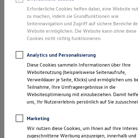
Reifenpakete
Leasing
Erforderliche Cookies helfen dabei, eine Website nu
Leasing-Angebote
zu machen, indem sie Grundfunktionen wie
Viel Platz, viel Freiheit.
Gebrauchtwagen Leasing
Seitennavigation und Zugriff auf sichere Bereiche de
Junge Gebrauchtwagen-Leasing
Elektroauto Leasing
Website ermöglichen. Die Website kann ohne diese
Der Golf Variant.
Kleinwagen-Leasing
Cookies nicht richtig funktionieren.
Leasing ohne Anzahlung
Finanzierung
Autokredit mit Schlussrate
Analytics und Personalisierung
Versicherungen und Garantien
Kfz-Versicherung
Diese Cookies sammeln Informationen über Ihre
Restschuldversicherungen
Websitenutzung (beispielsweise Seitenaufrufe,
Garantien
Verweildauer je Seite, Klicks) und ermöglichen uns b
Wartungsverträge
Geschäftskunden
Teilnahme, Ihre Umfrageergebnisse in die
Professional Class bei Volkswagen
Websiteoptimierung mit einzubeziehen. Damit helfe
Großkunden
uns, Ihr Nutzererlebnis persönlich auf Sie zuzuschne
Behörden
(
Impressum & Rechtliches
)
Direktkunden
Sonderfahrzeuge
Marketing
Anpfiff zum Gewinn
Elektromobilität
Wir nutzen diese Cookies, um Ihnen auf Ihre Intere
Elektroautos
zugeschnittene Werbung anzuzeigen, innerhalb und
ID. Tutorials