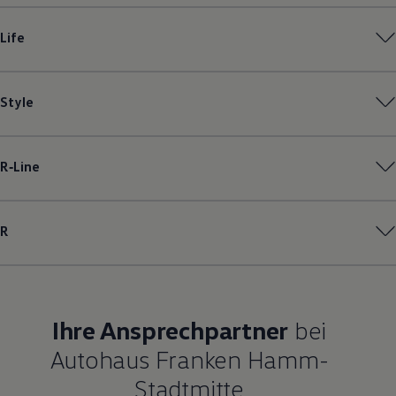
Magazin
Lifestyle
Life
Transport
Familie
Elektromobilität
Volkswagen R
Style
Pannen- und Unfallhilfe
Volkswagen Kundenbetreuung
R‑Line
R
Ihre Ansprechpartner
bei
Autohaus Franken Hamm-
Stadtmitte