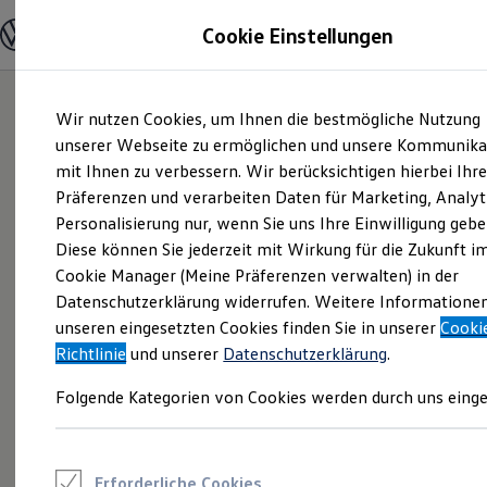
Modelle und Konfigurator
Cookie Einstellungen
Konfigurator
Modelle vergleichen
Konfiguration laden
Zum
Zum
Autosuche
Wir nutzen Cookies, um Ihnen die bestmögliche Nutzung
Hauptinhalt
Footer
Elektroautos
springen
springen
unserer Webseite zu ermöglichen und unsere Kommunika
ENERGY Sondermodelle
Nutzfahrzeuge
mit Ihnen zu verbessern. Wir berücksichtigen hierbei Ihr
SUV und CUV
Präferenzen und verarbeiten Daten für Marketing, Analyt
Familienautos
Personalisierung nur, wenn Sie uns Ihre Einwilligung gebe
Kombis
Kompaktwagen
Diese können Sie jederzeit mit Wirkung für die Zukunft i
Sportwagen
Cookie Manager (Meine Präferenzen verwalten) in der
Schnell verfügbare Fahrzeuge
Angebote und Produkte
Datenschutzerklärung widerrufen. Weitere Informatione
Aktuelle Angebote
unseren eingesetzten Cookies finden Sie in unserer
Cooki
E-Auto-Förderung
Richtlinie
und unserer
Datenschutzerklärung
.
Volkswagen Marktplatz
Die ENERGY Sondermodelle
Folgende Kategorien von Cookies werden durch uns einge
Junge Gebrauchtwagen und Gebrauchtwagen
Volkswagen Zertifizierte Gebrauchtwagen
Elektromobilität bei Gebrauchtwagen
Zubehör- und Serviceangebote
Saisonangebote
Erforderliche Cookies