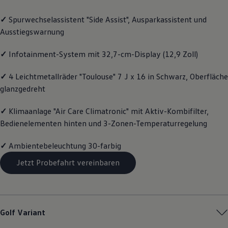
Motorenöl und Flüssigkeiten
Räder und Reifen
✓
Spurwechselassistent "Side Assist", Ausparkassistent und
Pannen- und Unfallhilfe
Ausstiegswarnung
Economy Service
Volkswagen Teile
Zubehör
✓
Infotainment-System mit 32,7-cm-Display (12,9 Zoll)
Modellspezifisches Zubehör
Schutz und Pflege
✓
4 Leichtmetallräder "Toulouse" 7 J x 16 in Schwarz, Oberfläche
Transport
glanzgedreht
Entertainment und Elektronik
Individualisieren
Wallbox und Ladekabel
✓
Klimaanlage "Air Care Climatronic" mit Aktiv-Kombifilter,
Digitale Extras
Bedienelementen hinten und 3-Zonen-Temperaturregelung
Dienste für Ihr Modell finden
Volkswagen Apps, Login und Shop
Handy und Fahrzeug verbinden
✓
Ambientebeleuchtung 30-farbig
Updates für Software, Karten und Radio
Jetzt Probefahrt vereinbaren
Über Ihr Auto
Vorgängermodelle
Kundeninformationen
Volkswagen Kundenbetreuung
Warn- und Kontrollleuchten
Assistenzsysteme
Golf
Variant
Digitale Betriebsanleitung
Live Beratung