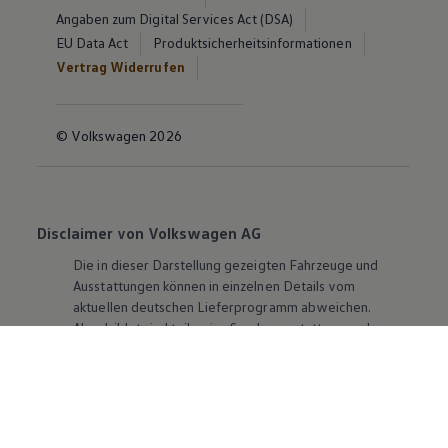
Angaben zum Digital Services Act (DSA)
EU Data Act
Produktsicherheitsinformationen
Vertrag Widerrufen
© Volkswagen 2026
Disclaimer von Volkswagen AG
Die in dieser Darstellung gezeigten Fahrzeuge und
Ausstattungen können in einzelnen Details vom
aktuellen deutschen Lieferprogramm abweichen.
Abgebildet sind teilweise Sonderausstattungen der
Fahrzeuge gegen Mehrpreis.
Bitte beachten Sie auch unseren Konfigurator für eine
Übersicht der aktuell verfügbaren Modelle und
Ausstattungen.
Die angegebenen Verbrauchs- und Emissionswerte