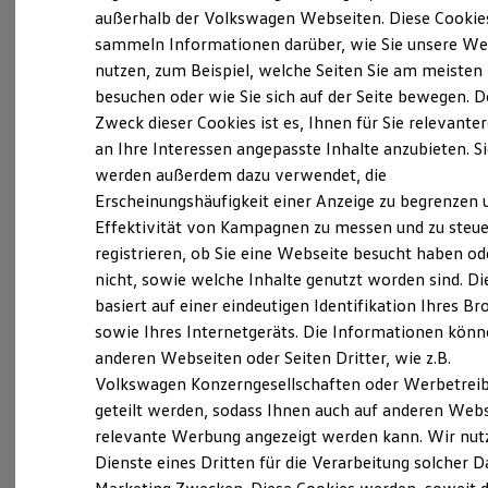
Elektrofahrzeugkonzepte
außerhalb der Volkswagen Webseiten. Diese Cookie
Probefahrt vereinbaren
ID. EVERY1
sammeln Informationen darüber, wie Sie unsere We
Reichweite
nutzen, zum Beispiel, welche Seiten Sie am meisten
Reichweite der ID. Modelle
Reichweite im Winter
besuchen oder wie Sie sich auf der Seite bewegen. D
Rekuperation
Zweck dieser Cookies ist es, Ihnen für Sie relevante
Laden
Fahrzeugangebot anfordern
an Ihre Interessen angepasste Inhalte anzubieten. S
Laden unterwegs
Laden Zuhause
werden außerdem dazu verwendet, die
Ladestationen finden
Erscheinungshäufigkeit einer Anzeige zu begrenzen 
Ladezeitensimulator
Effektivität von Kampagnen zu messen und zu steue
Batterie
Sicherheit
registrieren, ob Sie eine Webseite besucht haben od
Servicetermin buchen
Garantie und Lebensdauer
nicht, sowie welche Inhalte genutzt worden sind. Di
Nachhaltigkeit
basiert auf einer eindeutigen Identifikation Ihres B
Technologie
Kosten und Kauf
sowie Ihres Internetgeräts. Die Informationen kön
Verbrauchskosten
anderen Webseiten oder Seiten Dritter, wie z.B.
Kaufoptionen
Serviceanfrage stellen
Volkswagen Konzerngesellschaften oder Werbetrei
E-Auto-Förderung
Software und Konnektivität
geteilt werden, sodass Ihnen auch auf anderen Web
Die ID. Software 6
relevante Werbung angezeigt werden kann. Wir nut
ID. Software Versionen und Updates
Dienste eines Dritten für die Verarbeitung solcher D
Digitale Extras
Schnittstellen zu Ihrem ID.