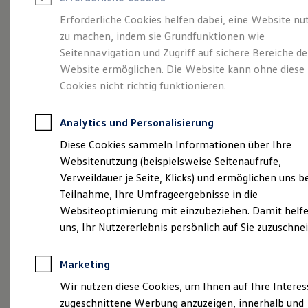
Reifenpakete
Leasing
Erforderliche Cookies helfen dabei, eine Website nu
Leasing-Angebote
zu machen, indem sie Grundfunktionen wie
Stilvollelektrisch.
Der
Gebrauchtwagen Leasing
Seitennavigation und Zugriff auf sichere Bereiche de
Junge Gebrauchtwagen-Leasing
Elektroauto Leasing
Website ermöglichen. Die Website kann ohne diese
ID.5
Kleinwagen-Leasing
Cookies nicht richtig funktionieren.
Leasing ohne Anzahlung
Finanzierung
Autokredit mit Schlussrate
Analytics und Personalisierung
Versicherungen und Garantien
Kfz-Versicherung
Diese Cookies sammeln Informationen über Ihre
Restschuldversicherungen
Websitenutzung (beispielsweise Seitenaufrufe,
Garantien
Verweildauer je Seite, Klicks) und ermöglichen uns b
Wartungsverträge
Geschäftskunden
Teilnahme, Ihre Umfrageergebnisse in die
Professional Class bei Volkswagen
Websiteoptimierung mit einzubeziehen. Damit helfe
Großkunden
uns, Ihr Nutzererlebnis persönlich auf Sie zuzuschne
Behörden
(
Impressum & Rechtliches
)
Direktkunden
Sonderfahrzeuge
Marketing
Anpfiff zum Gewinn
Elektromobilität
Wir nutzen diese Cookies, um Ihnen auf Ihre Intere
Elektroautos
zugeschnittene Werbung anzuzeigen, innerhalb und
ID. Tutorials