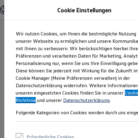
Modelle und Konfigurator
Cookie Einstellungen
Konfigurator
Modelle vergleichen
Konfiguration laden
Zum
Zum
Autosuche
Wir nutzen Cookies, um Ihnen die bestmögliche Nutzung
Hauptinhalt
Footer
Elektroautos
springen
springen
unserer Webseite zu ermöglichen und unsere Kommunika
ENERGY Sondermodelle
Nutzfahrzeuge
mit Ihnen zu verbessern. Wir berücksichtigen hierbei Ihr
SUV und CUV
Präferenzen und verarbeiten Daten für Marketing, Analyt
Familienautos
Personalisierung nur, wenn Sie uns Ihre Einwilligung gebe
Kombis
Kompaktwagen
Diese können Sie jederzeit mit Wirkung für die Zukunft i
Sportwagen
Cookie Manager (Meine Präferenzen verwalten) in der
Schnell verfügbare Fahrzeuge
Angebote und Produkte
Datenschutzerklärung widerrufen. Weitere Informatione
Aktuelle Angebote
unseren eingesetzten Cookies finden Sie in unserer
Cooki
E-Auto-Förderung
Richtlinie
und unserer
Datenschutzerklärung
.
Volkswagen Marktplatz
Die ENERGY Sondermodelle
Folgende Kategorien von Cookies werden durch uns einge
Junge Gebrauchtwagen und Gebrauchtwagen
Volkswagen Zertifizierte Gebrauchtwagen
Elektromobilität bei Gebrauchtwagen
Zubehör- und Serviceangebote
Saisonangebote
Erforderliche Cookies