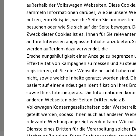
Elektrofahrzeugkonzepte
außerhalb der Volkswagen Webseiten. Diese Cookie
Probefahrt vereinbaren
ID. EVERY1
sammeln Informationen darüber, wie Sie unsere We
Reichweite
nutzen, zum Beispiel, welche Seiten Sie am meisten
Reichweite der ID. Modelle
Reichweite im Winter
besuchen oder wie Sie sich auf der Seite bewegen. D
Rekuperation
Zweck dieser Cookies ist es, Ihnen für Sie relevante
Laden
Fahrzeugangebot anfordern
an Ihre Interessen angepasste Inhalte anzubieten. S
Laden unterwegs
Laden Zuhause
werden außerdem dazu verwendet, die
Ladestationen finden
Erscheinungshäufigkeit einer Anzeige zu begrenzen 
Ladezeitensimulator
Effektivität von Kampagnen zu messen und zu steue
Batterie
Sicherheit
registrieren, ob Sie eine Webseite besucht haben od
Servicetermin buchen
Garantie und Lebensdauer
nicht, sowie welche Inhalte genutzt worden sind. Di
Nachhaltigkeit
basiert auf einer eindeutigen Identifikation Ihres B
Technologie
Kosten und Kauf
sowie Ihres Internetgeräts. Die Informationen kön
Verbrauchskosten
anderen Webseiten oder Seiten Dritter, wie z.B.
Kaufoptionen
Serviceanfrage stellen
Volkswagen Konzerngesellschaften oder Werbetrei
E-Auto-Förderung
Software und Konnektivität
geteilt werden, sodass Ihnen auch auf anderen Web
Die ID. Software 6
relevante Werbung angezeigt werden kann. Wir nut
ID. Software Versionen und Updates
Dienste eines Dritten für die Verarbeitung solcher D
Digitale Extras
Schnittstellen zu Ihrem ID.