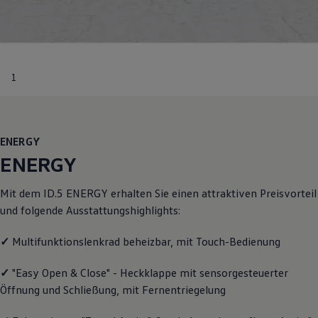
Motorenöl und Flüssigkeiten
Räder und Reifen
Pannen- und Unfallhilfe
Economy Service
Volkswagen Teile
Zubehör
1
Modellspezifisches Zubehör
Schutz und Pflege
Transport
Entertainment und Elektronik
Individualisieren
ENERGY
Wallbox und Ladekabel
ENERGY
Digitale Extras
Dienste für Ihr Modell finden
Volkswagen Apps, Login und Shop
Mit dem ID.5
ENERGY
erhalten Sie einen attraktiven Preisvorteil
Handy und Fahrzeug verbinden
und folgende Ausstattungshighlights:
Updates für Software, Karten und Radio
Über Ihr Auto
Vorgängermodelle
✓
Multifunktionslenkrad beheizbar, mit Touch-Bedienung
Kundeninformationen
Volkswagen Kundenbetreuung
✓
"Easy Open & Close" - Heckklappe mit sensorgesteuerter
Warn- und Kontrollleuchten
Öffnung und Schließung, mit Fernentriegelung
Assistenzsysteme
Digitale Betriebsanleitung
Live Beratung