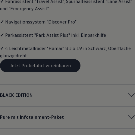
✓
Fahrassistent "Travel Assist", Spurhalteassistent "Lane Assist"
Magazin
und "Emergency Assist"
Lifestyle
Transport
Familie
✓
Navigationssystem "Discover Pro"
Elektromobilität
Volkswagen R
✓
Parkassistent "Park Assist Plus" inkl. Einparkhilfe
Pannen- und Unfallhilfe
Volkswagen Kundenbetreuung
✓
4 Leichtmetallräder "Hamar" 8 J x 19 in Schwarz, Oberfläche
glanzgedreht
Jetzt Probefahrt vereinbaren
BLACK EDITION
Pure mit Infotainment-Paket