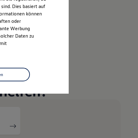
ind. Dies basiert auf
k
Informationen können
aften oder
evante Werbung
 Economy
solcher Daten zu
 mit
en
helfen?