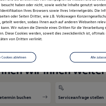
 besucht haben oder nicht, sowie welche Inhalte genutzt worden s
Unsere Leistungen
im Überblic
 Identifikation Ihres Browsers sowie Ihres Internetgeräts. Die 
iten oder Seiten Dritter, wie z.B. Volkswagen Konzerngesellsch
 geteilt werden, sodass Ihnen auch auf anderen Webseiten rel
n
Service
Volkswagen
kann. Wir nutzen die Dienste eines Dritten für die Verarbeitung 
Service
. Diese Cookies werden, soweit dies zweckdienlich ist, oftmals
täten von Dritten verlinkt.
et
Service
e Cookies ablehnen
Alle zulass
nnen wir Ihnen weiter
cetermin buchen
Serviceanfrage stellen