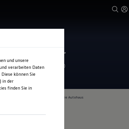
ohaus Fremder
hen und unsere
4.9
|
360 Bewertungen
 und verarbeiten Daten
. Diese können Sie
 in der
es finden Sie in
lich für die Inhalte auf dieser Seite ist die Autohaus
GmbH
(
Impressum & Rechtliches
)