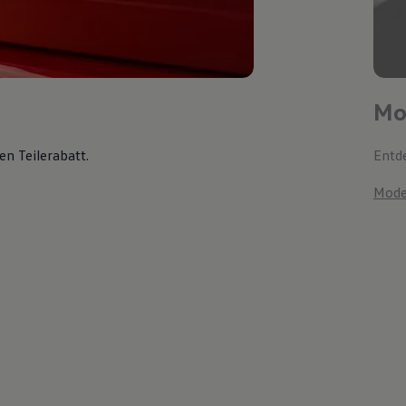
Mo
en Teilerabatt
.
Entde
Mode