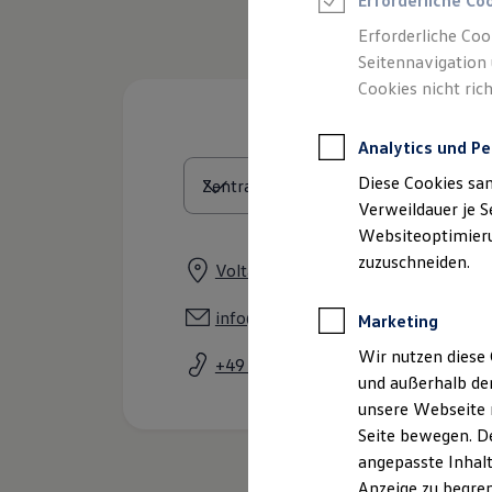
Erforderliche Co
Reifenpakete
Leasing
Erforderliche Coo
Leasing-Angebote
Seitennavigation 
Gebrauchtwagen Leasing
Cookies nicht rich
Junge Gebrauchtwagen-Leasing
Elektroauto Leasing
Kleinwagen-Leasing
Analytics und Pe
Leasing ohne Anzahlung
Finanzierung
Diese Cookies sa
Autokredit mit Schlussrate
Versicherungen und Garantien
Verweildauer je S
Kfz-Versicherung
Websiteoptimierun
Restschuldversicherungen
zuzuschneiden.
Garantien
Voltastraße 7 - 9, 63477 Maintal
Wartungsverträge
Geschäftskunden
info@autohaus-fremder.de
Marketing
Professional Class bei Volkswagen
Großkunden
Wir nutzen diese 
+49 6181 402590
Behörden
und außerhalb de
Direktkunden
Sonderfahrzeuge
unsere Webseite n
Anpfiff zum Gewinn
Seite bewegen. De
Elektromobilität
angepasste Inhalt
Elektroautos
ID. Tutorials
Anzeige zu begren