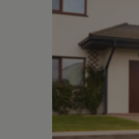
Magazin
Lifestyle
Transport
Familie
Elektromobilität
Volkswagen R
Pannen- und Unfallhilfe
Volkswagen Kundenbetreuung