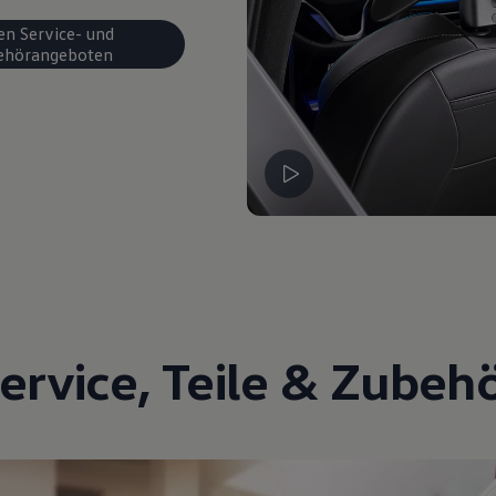
en Service- und
ehörangeboten
ervice
,
Teile
&
Zubeh