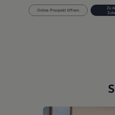
Motorenöl und Flüssigkeiten
Zu d
Räder und Reifen
Online-Prospekt öffnen
Zub
Pannen- und Unfallhilfe
Economy Service
Volkswagen Teile
Zubehör
Modellspezifisches Zubehör
Schutz und Pflege
Transport
Entertainment und Elektronik
Individualisieren
Wallbox und Ladekabel
Digitale Extras
Dienste für Ihr Modell finden
Volkswagen Apps, Login und Shop
Handy und Fahrzeug verbinden
Updates für Software, Karten und Radio
Über Ihr Auto
S
Vorgängermodelle
Kundeninformationen
Volkswagen Kundenbetreuung
Warn- und Kontrollleuchten
Assistenzsysteme
Digitale Betriebsanleitung
Live Beratung