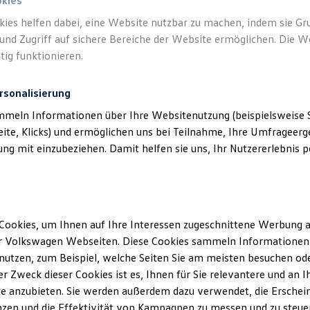
okies
kies helfen dabei, eine Website nutzbar zu machen, indem sie G
und Zugriff auf sichere Bereiche der Website ermöglichen. Die W
tig funktionieren.
rsonalisierung
Unsere Abteilungen
mmeln Informationen über Ihre Websitenutzung (beispielsweise S
eite, Klicks) und ermöglichen uns bei Teilnahme, Ihre Umfrageerge
Montag
-
Freitag
07:30
-
17:45
Uhr
g mit einzubeziehen. Damit helfen sie uns, Ihr Nutzererlebnis pe
Samstag
09:00
-
13:00
Uhr
Sonntag
Geschlossen
Cookies, um Ihnen auf Ihre Interessen zugeschnittene Werbung a
r Volkswagen Webseiten. Diese Cookies sammeln Informationen 
utzen, zum Beispiel, welche Seiten Sie am meisten besuchen oder
r Zweck dieser Cookies ist es, Ihnen für Sie relevantere und an I
e anzubieten. Sie werden außerdem dazu verwendet, die Erschein
zen und die Effektivität von Kampagnen zu messen und zu steuern