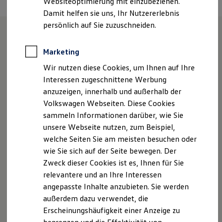
Websiteoptimierung mit einzubeziehen.
Elektrofahrzeugkonzepte
Damit helfen sie uns, Ihr Nutzererlebnis
ID. EVERY1
Reichweite
persönlich auf Sie zuzuschneiden.
Reichweite der ID. Modelle
Reichweite im Winter
Wie können wir
Rekuperation
Marketing
Laden
Wir nutzen diese Cookies, um Ihnen auf Ihre
Laden unterwegs
Ihnen weiterhelfen?
Laden Zuhause
Interessen zugeschnittene Werbung
Ladestationen finden
anzuzeigen, innerhalb und außerhalb der
Ladezeitensimulator
Volkswagen Webseiten. Diese Cookies
Batterie
Sicherheit
sammeln Informationen darüber, wie Sie
Garantie und Lebensdauer
unsere Webseite nutzen, zum Beispiel,
Nachhaltigkeit
Probefahrt vereinbaren
welche Seiten Sie am meisten besuchen oder
Technologie
Kosten und Kauf
wie Sie sich auf der Seite bewegen. Der
Verbrauchskosten
Zweck dieser Cookies ist es, Ihnen für Sie
Kaufoptionen
relevantere und an Ihre Interessen
E-Auto-Förderung
Software und Konnektivität
angepasste Inhalte anzubieten. Sie werden
Fahrzeugangebot anfordern
Die ID. Software 6
außerdem dazu verwendet, die
ID. Software Versionen und Updates
Erscheinungshäufigkeit einer Anzeige zu
Digitale Extras
Schnittstellen zu Ihrem ID.