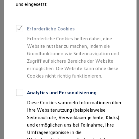
Reifenpakete
uns eingesetzt:
Leasing
Leasing-Angebote
Zentrale
Gebrauchtwagen Leasing
Junge Gebrauchtwagen-Leasing
Erforderliche Cookies
Elektroauto Leasing
Bergstraße 110, 64319 Pfungstadt
Kleinwagen-Leasing
Erforderliche Cookies helfen dabei, eine
Leasing ohne Anzahlung
Website nutzbar zu machen, indem sie
Finanzierung
Montag
-
Donnerstag
07:30
-
18:00
Uhr
Autokredit mit Schlussrate
Grundfunktionen wie Seitennavigation und
Versicherungen und Garantien
Freitag
07:30
-
17:00
Uhr
Zugriff auf sichere Bereiche der Website
Kfz-Versicherung
Samstag
09:00
-
12:00
Uhr
ermöglichen. Die Website kann ohne diese
Restschuldversicherungen
Garantien
Cookies nicht richtig funktionieren.
Sonntag
Geschlossen
Wartungsverträge
Geschäftskunden
Professional Class bei Volkswagen
Analytics und Personalisierung
info@autohaus-gandenberger.de
Großkunden
Diese Cookies sammeln Informationen über
Behörden
+49 6157 94600
Direktkunden
Ihre Websitenutzung (beispielsweise
Sonderfahrzeuge
Seitenaufrufe, Verweildauer je Seite, Klicks)
Anpfiff zum Gewinn
und ermöglichen uns bei Teilnahme, Ihre
Ansprechpartner
Elektromobilität
Elektroautos
Umfrageergebnisse in die
ID. Tutorials