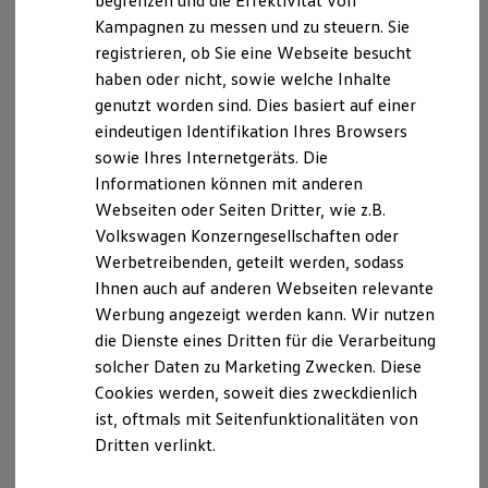
begrenzen und die Effektivität von
Hybridautos
Kampagnen zu messen und zu steuern. Sie
Marke und Erlebnis
Serviceanfrage stellen
registrieren, ob Sie eine Webseite besucht
Volkswagen R und R Experience
R-Modelle
haben oder nicht, sowie welche Inhalte
R Experience
genutzt worden sind. Dies basiert auf einer
Driving Experience
eindeutigen Identifikation Ihres Browsers
Volkswagen entdecken
Werkbesichtigung
sowie Ihres Internetgeräts. Die
Unsere Leistungen
im
Factory visit
Informationen können mit anderen
Lifestyle Shop
Überblick
Webseiten oder Seiten Dritter, wie z.B.
T-Roc Kollektion
Golf Kollektion
Volkswagen Konzerngesellschaften oder
ID. Kollektion
Werbetreibenden, geteilt werden, sodass
Neuwagen &
Gebrauchtwagen
Volkswagen Kollektion
Ihnen auch auf anderen Webseiten relevante
R-Kollektion
Service
GTI Kollektion
Werbung angezeigt werden kann. Wir nutzen
Fußball Drop
die Dienste eines Dritten für die Verarbeitung
Volkswagen Economy
we drive football
solcher Daten zu Marketing Zwecken. Diese
#wedriveproud
Service
Besitzer und Service
Cookies werden, soweit dies zweckdienlich
myVolkswagen
Online-Fahrzeugbewertung
ist, oftmals mit Seitenfunktionalitäten von
Software Updates
Dritten verlinkt.
Service und Ersatzteile
Inspektion und HU/AU
Reparaturen und Checks