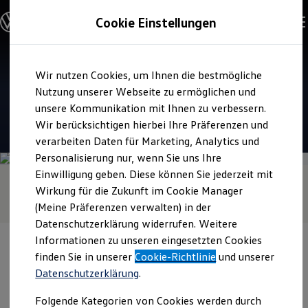
Modelle und Konfigurator
Cookie Einstellungen
Konfigurator
Modelle vergleichen
Konfiguration laden
Zum
Zum
Autosuche
Verkauf und Service
Wir nutzen Cookies, um Ihnen die bestmögliche
Hauptinhalt
Footer
Elektroautos
Autohaus Gandenberger
springen
springen
Nutzung unserer Webseite zu ermöglichen und
ENERGY Sondermodelle
Nutzfahrzeuge
unsere Kommunikation mit Ihnen zu verbessern.
SUV und CUV
4.9
|
430 Bewertungen
Wir berücksichtigen hierbei Ihre Präferenzen und
Familienautos
verarbeiten Daten für Marketing, Analytics und
Kombis
Kompaktwagen
Personalisierung nur, wenn Sie uns Ihre
Sportwagen
Einwilligung geben. Diese können Sie jederzeit mit
Schnell verfügbare Fahrzeuge
Angebote und Produkte
Wirkung für die Zukunft im Cookie Manager
Aktuelle Angebote
(Meine Präferenzen verwalten) in der
E-Auto-Förderung
Datenschutzerklärung widerrufen. Weitere
Volkswagen Marktplatz
Informationen zu unseren eingesetzten Cookies
Die ENERGY Sondermodelle
Junge Gebrauchtwagen und Gebrauchtwagen
finden Sie in unserer
Cookie-Richtlinie
und unserer
Volkswagen Zertifizierte Gebrauchtwagen
Datenschutzerklärung
.
Elektromobilität bei Gebrauchtwagen
Zubehör- und Serviceangebote
Verantwortlich für die Inhalte auf dieser Seite ist die Ludwig
Folgende Kategorien von Cookies werden durch
Saisonangebote
Gandenberger GmbH & Co. KG
(
Impressum & Rechtliches
)