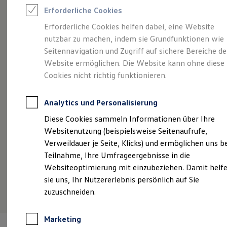
Reifenpakete
Erforderliche Cookies
Leasing
Leasing-Angebote
Erforderliche Cookies helfen dabei, eine Website
Angebot gültig bis 30.09.2026
Privatkunden
Gebrauchtwagen Leasing
nutzbar zu machen, indem sie Grundfunktionen wie
Junge Gebrauchtwagen-Leasing
Eine Klasse für sich.
Der Golf.
Vo
Elektroauto Leasing
Seitennavigation und Zugriff auf sichere Bereiche de
Kleinwagen-Leasing
Website ermöglichen. Die Website kann ohne diese
vo
Golf R-Line ab 285,60 €
mtl. leasen | 0,00 €
Leasing ohne Anzahlung
Cookies nicht richtig funktionieren.
Finanzierung
Sonderzahlung | 48 Monate Laufzeit | Jährliche
ID
Autokredit mit Schlussrate
Fahrleistung: 10.000 km
So
Versicherungen und Garantien
Analytics und Personalisierung
Fa
Kfz-Versicherung
Restschuldversicherungen
Details ansehen
Diese Cookies sammeln Informationen über Ihre
Garantien
Websitenutzung (beispielsweise Seitenaufrufe,
Wartungsverträge
Geschäftskunden
Verweildauer je Seite, Klicks) und ermöglichen uns b
Professional Class bei Volkswagen
Teilnahme, Ihre Umfrageergebnisse in die
Großkunden
Websiteoptimierung mit einzubeziehen. Damit helf
Behörden
Direktkunden
sie uns, Ihr Nutzererlebnis persönlich auf Sie
Sonderfahrzeuge
zuzuschneiden.
Anpfiff zum Gewinn
Elektromobilität
Elektroautos
Marketing
ID. Tutorials