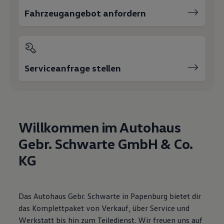
R-Kollektion
Fahrzeugangebot anfordern
GTI Kollektion
Fußball Drop
we drive football
#wedriveproud
Besitzer und Service
myVolkswagen
Serviceanfrage stellen
Software Updates
Service und Ersatzteile
Inspektion und HU/AU
Reparaturen und Checks
Motorenöl und Flüssigkeiten
Räder und Reifen
Willkommen im Autohaus
Pannen- und Unfallhilfe
Economy Service
Gebr. Schwarte GmbH & Co.
Volkswagen Teile
Zubehör
KG
Modellspezifisches Zubehör
Schutz und Pflege
Transport
Entertainment und Elektronik
Das Autohaus Gebr. Schwarte in Papenburg bietet dir
Individualisieren
Wallbox und Ladekabel
das Komplettpaket von Verkauf, über Service und
Digitale Extras
Werkstatt bis hin zum Teiledienst. Wir freuen uns auf
Dienste für Ihr Modell finden