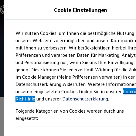
Modelle und Konfigurator
Cookie Einstellungen
Konfigurator
Modelle vergleichen
Konfiguration laden
Zum
Zum
Autosuche
Wir nutzen Cookies, um Ihnen die bestmögliche Nutzung
Hauptinhalt
Footer
Elektroautos
Verkauf und Service
springen
springen
unserer Webseite zu ermöglichen und unsere Kommunika
ENERGY Sondermodelle
Autohaus Gebr. Schwarte
Nutzfahrzeuge
mit Ihnen zu verbessern. Wir berücksichtigen hierbei Ihr
SUV und CUV
Papenburg
Präferenzen und verarbeiten Daten für Marketing, Analyt
Familienautos
und Personalisierung nur, wenn Sie uns Ihre Einwilligung
Kombis
4.8
|
270 Bewertungen
Kompaktwagen
geben. Diese können Sie jederzeit mit Wirkung für die Zu
Sportwagen
im Cookie Manager (Meine Präferenzen verwalten) in der
Schnell verfügbare Fahrzeuge
Angebote und Produkte
Datenschutzerklärung widerrufen. Weitere Informatione
Aktuelle Angebote
unseren eingesetzten Cookies finden Sie in unserer
Cooki
E-Auto-Förderung
Richtlinie
und unserer
Datenschutzerklärung
.
Volkswagen Marktplatz
Die ENERGY Sondermodelle
Folgende Kategorien von Cookies werden durch uns
Junge Gebrauchtwagen und Gebrauchtwagen
Volkswagen Zertifizierte Gebrauchtwagen
eingesetzt:
Elektromobilität bei Gebrauchtwagen
Zubehör- und Serviceangebote
Saisonangebote