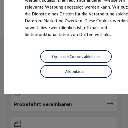
werden, sodass Ihnen auch auf anderen Webseiten
Nachhaltigkeit
relevante Werbung angezeigt werden kann. Wir nut
Technologie
die Dienste eines Dritten für die Verarbeitung solche
Kosten und Kauf
Ansprechpartner
Verbrauchskosten
Daten zu Marketing Zwecken. Diese Cookies werden
Kaufoptionen
soweit dies zweckdienlich ist, oftmals mit
E-Auto-Förderung
Seitenfunktionalitäten von Dritten verlinkt.
Software und Konnektivität
Die ID. Software 6
ID. Software Versionen und Updates
Digitale Extras
Wie können wir
Schnittstellen zu Ihrem ID.
Optionale Cookies ablehnen
Hybridautos
Marke und Erlebnis
Ihnen weiterhelfen?
Volkswagen R und R Experience
Alle zulassen
R-Modelle
R Experience
Driving Experience
Volkswagen entdecken
Werkbesichtigung
Factory visit
Probefahrt vereinbaren
Lifestyle Shop
T-Roc Kollektion
Golf Kollektion
ID. Kollektion
Volkswagen Kollektion