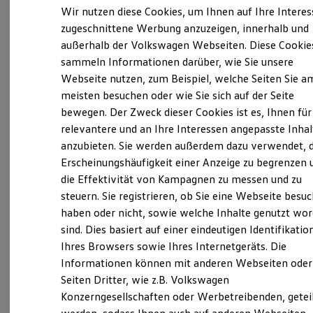
Der neue ID. Polo
Wir nutzen diese Cookies, um Ihnen auf Ihre Intere
Der neue ID.3 Neo
zugeschnittene Werbung anzuzeigen, innerhalb und
Der ID.4
außerhalb der Volkswagen Webseiten. Diese Cookie
Der ID.4 GTX
Verantwortlich für die Inhalte auf dieser Seite ist die Autohaus
Der ID.5 GTX
sammeln Informationen darüber, wie Sie unsere
Gebr. Schwarte GmbH & Co. KG
(
Impressum & Rechtliches
)
Der ID.7
Webseite nutzen, zum Beispiel, welche Seiten Sie a
Der ID.7 GTX
meisten besuchen oder wie Sie sich auf der Seite
Der ID.7 Tourer
Der ID.7 GTX Tourer
bewegen. Der Zweck dieser Cookies ist es, Ihnen für
Unsere 
Der ID. Buzz
relevantere und an Ihre Interessen angepasste Inhal
Der neue ID. Cross
anzubieten. Sie werden außerdem dazu verwendet, d
Elektrofahrzeugkonzepte
ID. EVERY1
Erscheinungshäufigkeit einer Anzeige zu begrenzen 
Lehrer-Köhne-Straße 9-11, 26871 Papenburg
Reichweite
die Effektivität von Kampagnen zu messen und zu
Reichweite der ID. Modelle
steuern. Sie registrieren, ob Sie eine Webseite besuc
Reichweite im Winter
Montag
-
Freitag
08:00
-
18:00
Uhr
Rekuperation
haben oder nicht, sowie welche Inhalte genutzt wo
Samstag
08:00
-
12:30
Uhr
Laden
sind. Dies basiert auf einer eindeutigen Identifikatio
Laden unterwegs
Sonntag
Geschlossen
Ihres Browsers sowie Ihres Internetgeräts. Die
Laden Zuhause
Ladestationen finden
Informationen können mit anderen Webseiten oder
Ladezeitensimulator
schwarte.papenburg@nowag.com
Seiten Dritter, wie z.B. Volkswagen
Batterie
Konzerngesellschaften oder Werbetreibenden, getei
Sicherheit
+49 4961 92970
Garantie und Lebensdauer