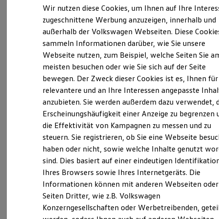
Verantwortlich für die Inhalte auf dieser Seite ist die Gelder - Sorg
Elektrofahrzeugkonzepte
Wir nutzen diese Cookies, um Ihnen auf Ihre Intere
Coburg GmbH
(
Impressum & Rechtliches
)
ID. EVERY1
zugeschnittene Werbung anzuzeigen, innerhalb und
Reichweite
außerhalb der Volkswagen Webseiten. Diese Cookie
Reichweite der ID. Modelle
Reichweite im Winter
sammeln Informationen darüber, wie Sie unsere
Unsere 
Rekuperation
Webseite nutzen, zum Beispiel, welche Seiten Sie a
Laden
meisten besuchen oder wie Sie sich auf der Seite
Laden unterwegs
Laden Zuhause
bewegen. Der Zweck dieser Cookies ist es, Ihnen für
Neustadter Straße 26, 96450 Coburg
Ladestationen finden
relevantere und an Ihre Interessen angepasste Inhal
Ladezeitensimulator
anzubieten. Sie werden außerdem dazu verwendet, d
Batterie
Montag
-
Freitag
08:00
-
18:00
Uhr
Sicherheit
Erscheinungshäufigkeit einer Anzeige zu begrenzen 
Samstag
09:00
-
13:00
Uhr
Garantie und Lebensdauer
die Effektivität von Kampagnen zu messen und zu
Nachhaltigkeit
Sonntag
Geschlossen
steuern. Sie registrieren, ob Sie eine Webseite besuc
Technologie
Kosten und Kauf
haben oder nicht, sowie welche Inhalte genutzt wo
Verbrauchskosten
info-coburg@gelderundsorg.de
sind. Dies basiert auf einer eindeutigen Identifikatio
Kaufoptionen
Ihres Browsers sowie Ihres Internetgeräts. Die
E-Auto-Förderung
+49 9561 8680
Software und Konnektivität
Informationen können mit anderen Webseiten oder
Die ID. Software 6
Seiten Dritter, wie z.B. Volkswagen
ID. Software Versionen und Updates
Konzerngesellschaften oder Werbetreibenden, getei
Digitale Extras
Ansprechpartner
Schnittstellen zu Ihrem ID.