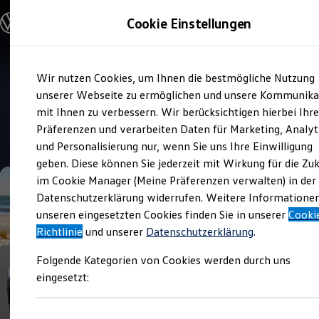
Modelle und Konfigurator
Cookie Einstellungen
Konfigurator
Modelle vergleichen
Konfiguration laden
Zum
Zum
Autosuche
Wir nutzen Cookies, um Ihnen die bestmögliche Nutzung
Hauptinhalt
Footer
Elektroautos
Verkauf und Service
springen
springen
unserer Webseite zu ermöglichen und unsere Kommunika
ENERGY Sondermodelle
Gelder & Sorg in Coburg
Nutzfahrzeuge
mit Ihnen zu verbessern. Wir berücksichtigen hierbei Ihr
SUV und CUV
Präferenzen und verarbeiten Daten für Marketing, Analyt
Familienautos
4.9
|
252 Bewertungen
und Personalisierung nur, wenn Sie uns Ihre Einwilligung
Kombis
Kompaktwagen
geben. Diese können Sie jederzeit mit Wirkung für die Zu
Sportwagen
im Cookie Manager (Meine Präferenzen verwalten) in der
Schnell verfügbare Fahrzeuge
Angebote und Produkte
Datenschutzerklärung widerrufen. Weitere Informatione
Aktuelle Angebote
unseren eingesetzten Cookies finden Sie in unserer
Cooki
E-Auto-Förderung
Richtlinie
und unserer
Datenschutzerklärung
.
Volkswagen Marktplatz
Die ENERGY Sondermodelle
Folgende Kategorien von Cookies werden durch uns
Junge Gebrauchtwagen und Gebrauchtwagen
Volkswagen Zertifizierte Gebrauchtwagen
eingesetzt:
Elektromobilität bei Gebrauchtwagen
Zubehör- und Serviceangebote
Saisonangebote