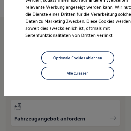
werden, sodass Ihnen auch auf anderen Webseiten
Hybridautos
relevante Werbung angezeigt werden kann. Wir nut
Marke und Erlebnis
die Dienste eines Dritten für die Verarbeitung solche
Volkswagen R und R Experience
R-Modelle
Daten zu Marketing Zwecken. Diese Cookies werden
R Experience
soweit dies zweckdienlich ist, oftmals mit
Driving Experience
Seitenfunktionalitäten von Dritten verlinkt.
Volkswagen entdecken
Wie können wir
Werkbesichtigung
Factory visit
Ihnen weiterhelfen?
Lifestyle Shop
T-Roc Kollektion
Optionale Cookies ablehnen
Golf Kollektion
ID. Kollektion
Volkswagen Kollektion
Alle zulassen
R-Kollektion
GTI Kollektion
Probefahrt vereinbaren
Fußball Drop
we drive football
#wedriveproud
Besitzer und Service
myVolkswagen
Software Updates
Fahrzeugangebot anfordern
Service und Ersatzteile
Inspektion und HU/AU
Reparaturen und Checks