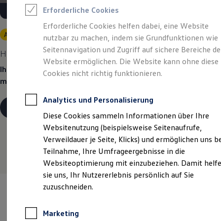
Reifenpakete
Erforderliche Cookies
Leasing
Leasing-Angebote
Erforderliche Cookies helfen dabei, eine Website
Gebrauchtwagen Leasing
Angebot gültig bis 30.09.2026
nutzbar zu machen, indem sie Grundfunktionen wie
Junge Gebrauchtwagen-Leasing
Elektroauto Leasing
Seitennavigation und Zugriff auf sichere Bereiche de
Heiß begehrt.
Kühl kalkuliert.
Kleinwagen-Leasing
Website ermöglichen. Die Website kann ohne diese
Leasing ohne Anzahlung
Ihr Traumauto? Heiß begehrt. Ihre Leasingrate? Eiskalt
Cookies nicht richtig funktionieren.
Finanzierung
machbar.
Autokredit mit Schlussrate
Versicherungen und Garantien
Analytics und Personalisierung
Kfz-Versicherung
Details ansehen
Restschuldversicherungen
Diese Cookies sammeln Informationen über Ihre
Garantien
Websitenutzung (beispielsweise Seitenaufrufe,
Wartungsverträge
Geschäftskunden
Verweildauer je Seite, Klicks) und ermöglichen uns b
Professional Class bei Volkswagen
Teilnahme, Ihre Umfrageergebnisse in die
Großkunden
Websiteoptimierung mit einzubeziehen. Damit helf
Behörden
Direktkunden
sie uns, Ihr Nutzererlebnis persönlich auf Sie
Sonderfahrzeuge
zuzuschneiden.
Anpfiff zum Gewinn
Elektromobilität
Elektroautos
Marketing
ID. Tutorials