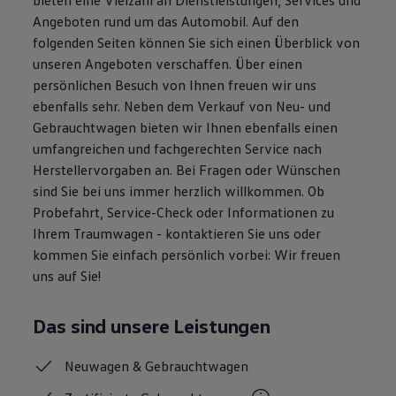
Magazin
Angeboten rund um das Automobil. Auf den
Lifestyle
folgenden Seiten können Sie sich einen Überblick von
Transport
Familie
unseren Angeboten verschaffen. Über einen
Elektromobilität
persönlichen Besuch von Ihnen freuen wir uns
Volkswagen R
ebenfalls sehr. Neben dem Verkauf von Neu- und
Pannen- und Unfallhilfe
Volkswagen Kundenbetreuung
Gebrauchtwagen bieten wir Ihnen ebenfalls einen
umfangreichen und fachgerechten Service nach
Herstellervorgaben an. Bei Fragen oder Wünschen
sind Sie bei uns immer herzlich willkommen. Ob
Probefahrt, Service-Check oder Informationen zu
Ihrem Traumwagen - kontaktieren Sie uns oder
kommen Sie einfach persönlich vorbei: Wir freuen
uns auf Sie!
Das sind unsere Leistungen
Neuwagen &
Gebrauchtwagen