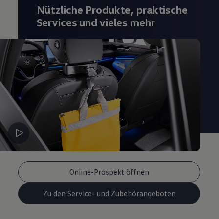
Nützliche Produkte, praktische
Magazin
Lifestyle
Services und vieles mehr
Transport
Familie
Elektromobilität
Volkswagen R
Pannen- und Unfallhilfe
Volkswagen Kundenbetreuung
Online-Prospekt öffnen
Zu den Service- und Zubehörangeboten