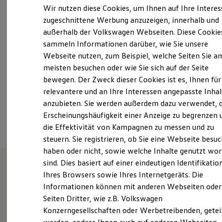
Montag
-
Freitag
07:00
-
18:00
Uhr
Elektrofahrzeugkonzepte
Wir nutzen diese Cookies, um Ihnen auf Ihre Intere
ID. EVERY1
Samstag
08:00
-
12:00
Uhr
zugeschnittene Werbung anzuzeigen, innerhalb und
Reichweite
Sonntag
Geschlossen
außerhalb der Volkswagen Webseiten. Diese Cookie
Reichweite der ID. Modelle
Reichweite im Winter
sammeln Informationen darüber, wie Sie unsere
Rekuperation
Webseite nutzen, zum Beispiel, welche Seiten Sie a
info-sorg@gelderundsorg.de
Laden
meisten besuchen oder wie Sie sich auf der Seite
Laden unterwegs
Laden Zuhause
+49 9531 92280
bewegen. Der Zweck dieser Cookies ist es, Ihnen für
Ladestationen finden
relevantere und an Ihre Interessen angepasste Inhal
Ladezeitensimulator
anzubieten. Sie werden außerdem dazu verwendet, d
Batterie
Ansprechpartner
Sicherheit
Erscheinungshäufigkeit einer Anzeige zu begrenzen 
Garantie und Lebensdauer
die Effektivität von Kampagnen zu messen und zu
Nachhaltigkeit
steuern. Sie registrieren, ob Sie eine Webseite besuc
Technologie
Kosten und Kauf
haben oder nicht, sowie welche Inhalte genutzt wo
Verbrauchskosten
sind. Dies basiert auf einer eindeutigen Identifikatio
Kaufoptionen
Ihres Browsers sowie Ihres Internetgeräts. Die
E-Auto-Förderung
Unsere Leistungen
im
Software und Konnektivität
Informationen können mit anderen Webseiten oder
Die ID. Software 6
Überblick
Seiten Dritter, wie z.B. Volkswagen
ID. Software Versionen und Updates
Konzerngesellschaften oder Werbetreibenden, getei
Digitale Extras
Schnittstellen zu Ihrem ID.