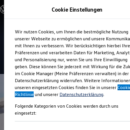
Modelle und Konfigurator
Cookie Einstellungen
Konfigurator
Modelle vergleichen
Konfiguration laden
Zum
Zum
Autosuche
Service
Wir nutzen Cookies, um Ihnen die bestmögliche Nutzung
Hauptinhalt
Footer
Elektroautos
Autohaus Gelder und Sorg
springen
springen
unserer Webseite zu ermöglichen und unsere Kommunika
ENERGY Sondermodelle
Nutzfahrzeuge
mit Ihnen zu verbessern. Wir berücksichtigen hierbei Ihr
Ebern
SUV und CUV
Präferenzen und verarbeiten Daten für Marketing, Analyt
Familienautos
und Personalisierung nur, wenn Sie uns Ihre Einwilligung
Kombis
4.9
|
224 Bewertungen
Kompaktwagen
geben. Diese können Sie jederzeit mit Wirkung für die Zu
Sportwagen
im Cookie Manager (Meine Präferenzen verwalten) in der
Schnell verfügbare Fahrzeuge
Angebote und Produkte
Datenschutzerklärung widerrufen. Weitere Informatione
Aktuelle Angebote
unseren eingesetzten Cookies finden Sie in unserer
Cooki
E-Auto-Förderung
Richtlinie
und unserer
Datenschutzerklärung
.
Volkswagen Marktplatz
Die ENERGY Sondermodelle
Folgende Kategorien von Cookies werden durch uns
Junge Gebrauchtwagen und Gebrauchtwagen
Volkswagen Zertifizierte Gebrauchtwagen
eingesetzt:
Elektromobilität bei Gebrauchtwagen
Zubehör- und Serviceangebote
Saisonangebote