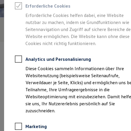
Reifenpakete
Erforderliche Cookies
Leasing
Leasing-Angebote
Erforderliche Cookies helfen dabei, eine Website
Gebrauchtwagen Leasing
nutzbar zu machen, indem sie Grundfunktionen wie
Junge Gebrauchtwagen-Leasing
Elektroauto Leasing
Seitennavigation und Zugriff auf sichere Bereiche de
Kleinwagen-Leasing
Website ermöglichen. Die Website kann ohne diese
Leasing ohne Anzahlung
Cookies nicht richtig funktionieren.
Finanzierung
Autokredit mit Schlussrate
Versicherungen und Garantien
Analytics und Personalisierung
Kfz-Versicherung
Restschuldversicherungen
Diese Cookies sammeln Informationen über Ihre
Garantien
Verantwortlich für die Inhalte auf dieser Seite ist die Gelder & Sorg
Websitenutzung (beispielsweise Seitenaufrufe,
Wartungsverträge
GmbH & Co. KG
(
Impressum & Rechtliches
)
Geschäftskunden
Verweildauer je Seite, Klicks) und ermöglichen uns b
Professional Class bei Volkswagen
Teilnahme, Ihre Umfrageergebnisse in die
Großkunden
Websiteoptimierung mit einzubeziehen. Damit helf
Behörden
Unsere 
Direktkunden
sie uns, Ihr Nutzererlebnis persönlich auf Sie
Sonderfahrzeuge
zuzuschneiden.
Anpfiff zum Gewinn
Elektromobilität
Bahnhofstraße 41, 96106 Ebern
Elektroautos
Marketing
ID. Tutorials