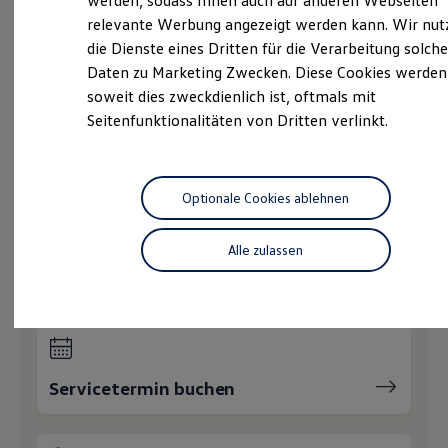
werden, sodass Ihnen auch auf anderen Webseiten
Gebrauchtwagen
Hybridautos
relevante Werbung angezeigt werden kann. Wir nut
Marke und Erlebnis
Service
die Dienste eines Dritten für die Verarbeitung solche
Volkswagen R und R Experience
R-Modelle
Daten zu Marketing Zwecken. Diese Cookies werden
Volkswagen Economy
R Experience
soweit dies zweckdienlich ist, oftmals mit
Driving Experience
Service
Seitenfunktionalitäten von Dritten verlinkt.
Volkswagen entdecken
Werkbesichtigung
Unfall
Spezialist
Factory visit
Lifestyle Shop
T-Roc Kollektion
Optionale Cookies ablehnen
Golf Kollektion
Wie können wir
ID. Kollektion
Volkswagen Kollektion
Alle zulassen
Ihnen weiterhelfen?
R-Kollektion
GTI Kollektion
Fußball Drop
we drive football
#wedriveproud
Besitzer und Service
myVolkswagen
Servicetermin buchen
Software Updates
Service und Ersatzteile
Inspektion und HU/AU
Reparaturen und Checks