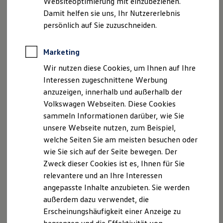
Websiteoptimierung mit einzubeziehen.
Elektrofahrzeugkonzepte
Tel: 09521 92260
Damit helfen sie uns, Ihr Nutzererlebnis
ID. EVERY1
Fax: 09521 7392
Reichweite
persönlich auf Sie zuzuschneiden.
E-Mail:
info@gelderundsorg.de
Reichweite der ID. Modelle
Reichweite im Winter
Rekuperation
Marketing
Amtsgericht Bamberg, HRA 5338
Laden
Geschäftsführer: Norbert Sorg, Rainer Hart
Wir nutzen diese Cookies, um Ihnen auf Ihre
Laden unterwegs
Die Firma Gelder & Sorg GmbH & Co. KG wird
Laden Zuhause
Interessen zugeschnittene Werbung
Ladestationen finden
vertreten durch die persönlich haftende
anzuzeigen, innerhalb und außerhalb der
Ladezeitensimulator
Gesellschafterin: Autohaus Hassberge GmbH, Zeiler
Volkswagen Webseiten. Diese Cookies
Batterie
Strasse 45, 97437 Haßfurt
Sicherheit
sammeln Informationen darüber, wie Sie
Garantie und Lebensdauer
unsere Webseite nutzen, zum Beispiel,
Nachhaltigkeit
Amtsgericht Bamberg - HRB 5448 - Geschäftsführer:
welche Seiten Sie am meisten besuchen oder
Technologie
Norbert Sorg, Rainer Hart
Kosten und Kauf
wie Sie sich auf der Seite bewegen. Der
Verbrauchskosten
Umsatzsteuer-Identifikationsnummer gemäß §27a
Zweck dieser Cookies ist es, Ihnen für Sie
Kaufoptionen
Umsatzsteuergesetz: DE 812 889 395
relevantere und an Ihre Interessen
E-Auto-Förderung
Software und Konnektivität
angepasste Inhalte anzubieten. Sie werden
Versicherungsvermittlerregister: D-CUC9-CPYC1-28
Die ID. Software 6
außerdem dazu verwendet, die
ID. Software Versionen und Updates
Erlaubnis nach § 34 d Abs. 1 GewO, erteilt durch die
Erscheinungshäufigkeit einer Anzeige zu
Digitale Extras
IHK für München und Oberbayern, Max-Joseph-Str. 2,
Schnittstellen zu Ihrem ID.