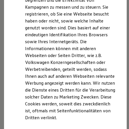
begrenzen und die Effektivität von
80333 München
Hybridautos
Kampagnen zu messen und zu steuern. Sie
Marke und Erlebnis
registrieren, ob Sie eine Webseite besucht
Volkswagen R und R Experience
Autohaus Sand am Main, Gelder und Sorg GmbH
R-Modelle
haben oder nicht, sowie welche Inhalte
R Experience
genutzt worden sind. Dies basiert auf einer
Zeiler Strasse 56
Driving Experience
eindeutigen Identifikation Ihres Browsers
Volkswagen entdecken
97522 Sand am Main
Werkbesichtigung
sowie Ihres Internetgeräts. Die
Factory visit
Amtsgericht Bamberg, HRB 3991
Informationen können mit anderen
Lifestyle Shop
Geschäftsführer: Norbert Sorg, Rainer Hart
Webseiten oder Seiten Dritter, wie z.B.
T-Roc Kollektion
Golf Kollektion
Umsatzsteuer-Identifikationsnummer gemäß §27a
Volkswagen Konzerngesellschaften oder
ID. Kollektion
Umsatzsteuergesetz: DE 233 614 055
Werbetreibenden, geteilt werden, sodass
Volkswagen Kollektion
Ihnen auch auf anderen Webseiten relevante
R-Kollektion
Versicherungsvermittlerregister (
GTI Kollektion
Werbung angezeigt werden kann. Wir nutzen
Fußball Drop
www.vermittlerregister.info)Register
Nummer: D-
die Dienste eines Dritten für die Verarbeitung
we drive football
D1A9-6VSAD-84
solcher Daten zu Marketing Zwecken. Diese
#wedriveproud
Erlaubnis nach § 34 d Abs. 1 GewO, erteilt durch die
Besitzer und Service
Cookies werden, soweit dies zweckdienlich
myVolkswagen
IHK für München und Oberbayern, Max-Joseph-Str. 2,
ist, oftmals mit Seitenfunktionalitäten von
Software Updates
80333 München
Dritten verlinkt.
Service und Ersatzteile
Inspektion und HU/AU
Reparaturen und Checks
G & S Automobile GmbH