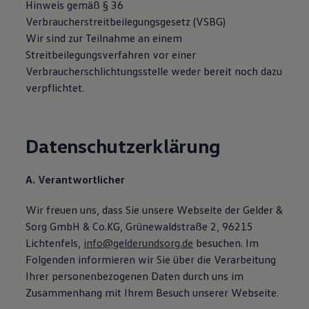
Hinweis gemäß § 36
Magazin
Verbraucherstreitbeilegungsgesetz (VSBG)
Lifestyle
Transport
Wir sind zur Teilnahme an einem
Familie
Streitbeilegungsverfahren vor einer
Elektromobilität
Verbraucherschlichtungsstelle weder bereit noch dazu
Volkswagen R
Pannen- und Unfallhilfe
verpflichtet.
Volkswagen Kundenbetreuung
Datenschutzerklärung
A. Verantwortlicher
Wir freuen uns, dass Sie unsere Webseite der Gelder &
Sorg GmbH & Co.KG, Grünewaldstraße 2, 96215
Lichtenfels,
info@gelderundsorg.de
besuchen. Im
Folgenden informieren wir Sie über die Verarbeitung
Ihrer personenbezogenen Daten durch uns im
Zusammenhang mit Ihrem Besuch unserer Webseite.