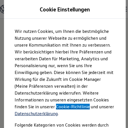
Modelle und Konfigurator
Cookie Einstellungen
Konfigurator
Modelle vergleichen
Konfiguration laden
Zum
Zum
Autosuche
Wir nutzen Cookies, um Ihnen die bestmögliche
Hauptinhalt
Footer
Elektroautos
springen
springen
Nutzung unserer Webseite zu ermöglichen und
ENERGY Sondermodelle
Nutzfahrzeuge
unsere Kommunikation mit Ihnen zu verbessern.
Gelder & Sorg GmbH
SUV und CUV
Wir berücksichtigen hierbei Ihre Präferenzen und
Familienautos
verarbeiten Daten für Marketing, Analytics und
Kombis
& Co. KG |
Kompaktwagen
Personalisierung nur, wenn Sie uns Ihre
Sportwagen
Einwilligung geben. Diese können Sie jederzeit mit
Impressum &
Schnell verfügbare Fahrzeuge
Angebote und Produkte
Wirkung für die Zukunft im Cookie Manager
Aktuelle Angebote
(Meine Präferenzen verwalten) in der
Rechtliches
E-Auto-Förderung
Datenschutzerklärung widerrufen. Weitere
Volkswagen Marktplatz
Informationen zu unseren eingesetzten Cookies
Die ENERGY Sondermodelle
Junge Gebrauchtwagen und Gebrauchtwagen
Hier finden Sie Informationen über uns
finden Sie in unserer
Cookie-Richtlinie
und unserer
Volkswagen Zertifizierte Gebrauchtwagen
Datenschutzerklärung
.
(Gelder & Sorg GmbH & Co. KG) als
Elektromobilität bei Gebrauchtwagen
Zubehör- und Serviceangebote
verantwortlichen Anbieter von Inhalten
Folgende Kategorien von Cookies werden durch
Saisonangebote