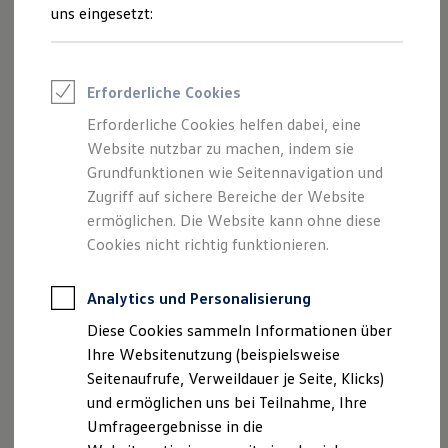
und Angeboten, die auf dieser Website
Reifenpakete
uns eingesetzt:
Leasing
speziell aufgeführt sind.
Leasing-Angebote
Gebrauchtwagen Leasing
Junge Gebrauchtwagen-Leasing
Erforderliche Cookies
Elektroauto Leasing
Kleinwagen-Leasing
Erforderliche Cookies helfen dabei, eine
Impressum
Leasing ohne Anzahlung
Website nutzbar zu machen, indem sie
Finanzierung
Autokredit mit Schlussrate
Grundfunktionen wie Seitennavigation und
Datenschutzerklärung
Versicherungen und Garantien
Zugriff auf sichere Bereiche der Website
Kfz-Versicherung
Nutzung von Terminbuchung Online
ermöglichen. Die Website kann ohne diese
Restschuldversicherungen
Garantien
Cookies nicht richtig funktionieren.
Wartungsverträge
Geschäftskunden
Impressum
Professional Class bei Volkswagen
Analytics und Personalisierung
Großkunden
Diese Cookies sammeln Informationen über
Behörden
Gelder & Sorg GmbH & Co. KG
Direktkunden
Ihre Websitenutzung (beispielsweise
Sonderfahrzeuge
Seitenaufrufe, Verweildauer je Seite, Klicks)
Anpfiff zum Gewinn
Zeiler Strasse 45
und ermöglichen uns bei Teilnahme, Ihre
Elektromobilität
97437 Haßfurt
Elektroautos
Umfrageergebnisse in die
ID. Tutorials