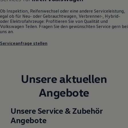
Motorenöl und Flüssigkeiten
Räder und Reifen
Ob Inspektion, Reifenwechsel oder eine andere Serviceleistung,
Pannen- und Unfallhilfe
egal ob für Neu- oder
Gebrauchtwagen
, Verbrenner-, Hybrid-
Economy Service
oder Elektrofahrzeuge: Profitieren Sie von Qualität und
Volkswagen Teile
Volkswagen
Teilen. Fragen Sie den gewünschten
Service
gern bei
Zubehör
uns an.
Modellspezifisches Zubehör
Schutz und Pflege
Serviceanfrage stellen
Transport
Entertainment und Elektronik
Individualisieren
Wallbox und Ladekabel
Digitale Extras
Dienste für Ihr Modell finden
Unsere aktuellen
Volkswagen Apps, Login und Shop
Handy und Fahrzeug verbinden
Updates für Software, Karten und Radio
Angebote
Über Ihr Auto
Vorgängermodelle
Kundeninformationen
Volkswagen Kundenbetreuung
Unsere Service & Zubehör
Warn- und Kontrollleuchten
Assistenzsysteme
Angebote
Digitale Betriebsanleitung
Live Beratung