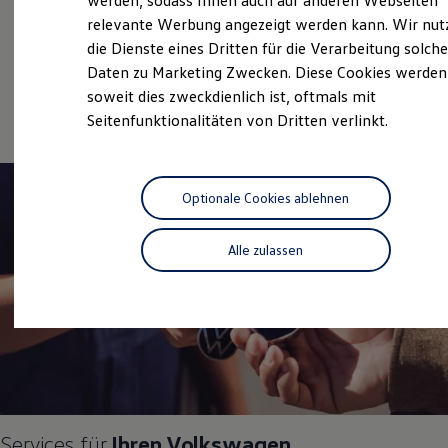
Überblick
werden, sodass Ihnen auch auf anderen Webseiten
Hybridautos
relevante Werbung angezeigt werden kann. Wir nut
Marke und Erlebnis
die Dienste eines Dritten für die Verarbeitung solche
Volkswagen R und R Experience
Gebrauchtwagen
R-Modelle
Daten zu Marketing Zwecken. Diese Cookies werden
R Experience
Service
soweit dies zweckdienlich ist, oftmals mit
Driving Experience
Seitenfunktionalitäten von Dritten verlinkt.
Volkswagen entdecken
Werkbesichtigung
Factory visit
Lifestyle Shop
T-Roc Kollektion
Optionale Cookies ablehnen
Golf Kollektion
ID. Kollektion
Volkswagen Kollektion
Alle zulassen
R-Kollektion
GTI Kollektion
Fußball Drop
we drive football
#wedriveproud
Besitzer und Service
myVolkswagen
Software Updates
Service und Ersatzteile
Inspektion und HU/AU
Services für
Ihren
Volkswagen
Reparaturen und Checks