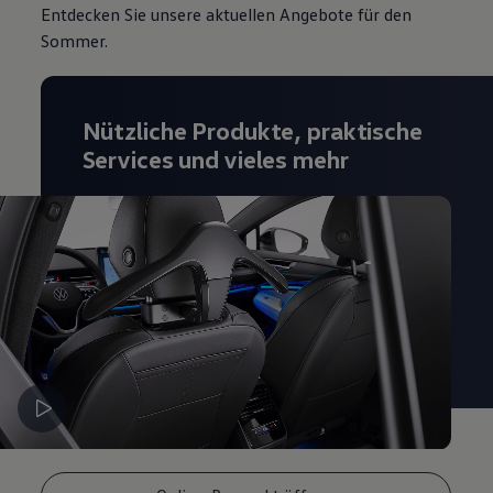
Entdecken Sie unsere aktuellen Angebote für den
Magazin
Lifestyle
Sommer.
Transport
Familie
Elektromobilität
Volkswagen R
Nützliche Produkte, praktische
Pannen- und Unfallhilfe
Services und vieles mehr
Volkswagen Kundenbetreuung