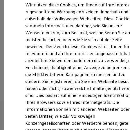
13:00
-
17:00
Uhr
Elektrofahrzeugkonzepte
Wir nutzen diese Cookies, um Ihnen auf Ihre Intere
ID. EVERY1
Freitag
07:45
-
12:00
Uhr
zugeschnittene Werbung anzuzeigen, innerhalb und
Reichweite
13:00
-
15:00
Uhr
außerhalb der Volkswagen Webseiten. Diese Cookie
Reichweite der ID. Modelle
Reichweite im Winter
Samstag
Geschlossen
sammeln Informationen darüber, wie Sie unsere
Rekuperation
Webseite nutzen, zum Beispiel, welche Seiten Sie a
Sonntag
Geschlossen
Laden
meisten besuchen oder wie Sie sich auf der Seite
Laden unterwegs
Laden Zuhause
bewegen. Der Zweck dieser Cookies ist es, Ihnen für
info@auto-lichtinger.de
Ladestationen finden
relevantere und an Ihre Interessen angepasste Inhal
Ladezeitensimulator
anzubieten. Sie werden außerdem dazu verwendet, d
Batterie
+49 9423 2914
Sicherheit
Erscheinungshäufigkeit einer Anzeige zu begrenzen 
Garantie und Lebensdauer
die Effektivität von Kampagnen zu messen und zu
Nachhaltigkeit
Ansprechpartner
steuern. Sie registrieren, ob Sie eine Webseite besuc
Technologie
Kosten und Kauf
haben oder nicht, sowie welche Inhalte genutzt wo
Verbrauchskosten
sind. Dies basiert auf einer eindeutigen Identifikatio
Kaufoptionen
Ihres Browsers sowie Ihres Internetgeräts. Die
E-Auto-Förderung
Software und Konnektivität
Informationen können mit anderen Webseiten oder
Die ID. Software 6
Seiten Dritter, wie z.B. Volkswagen
ID. Software Versionen und Updates
Unsere Leistungen
im
Konzerngesellschaften oder Werbetreibenden, getei
Digitale Extras
Schnittstellen zu Ihrem ID.