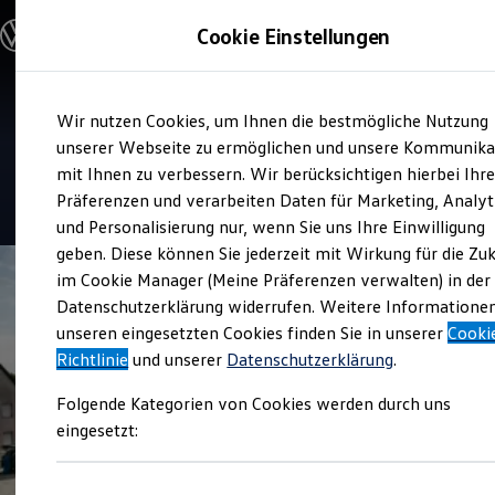
Modelle und Konfigurator
Cookie Einstellungen
Konfigurator
Modelle vergleichen
Konfiguration laden
Zum
Zum
Autosuche
Service
Wir nutzen Cookies, um Ihnen die bestmögliche Nutzung
Hauptinhalt
Footer
Elektroautos
Autohaus Gerhard Lichtinger
springen
springen
unserer Webseite zu ermöglichen und unsere Kommunika
ENERGY Sondermodelle
Nutzfahrzeuge
mit Ihnen zu verbessern. Wir berücksichtigen hierbei Ihr
SUV und CUV
4.9
|
140 Bewertungen
Präferenzen und verarbeiten Daten für Marketing, Analyt
Familienautos
und Personalisierung nur, wenn Sie uns Ihre Einwilligung
Kombis
Kompaktwagen
geben. Diese können Sie jederzeit mit Wirkung für die Zu
Sportwagen
im Cookie Manager (Meine Präferenzen verwalten) in der
Schnell verfügbare Fahrzeuge
Angebote und Produkte
Datenschutzerklärung widerrufen. Weitere Informatione
Aktuelle Angebote
unseren eingesetzten Cookies finden Sie in unserer
Cooki
E-Auto-Förderung
Richtlinie
und unserer
Datenschutzerklärung
.
Volkswagen Marktplatz
Die ENERGY Sondermodelle
Folgende Kategorien von Cookies werden durch uns
Junge Gebrauchtwagen und Gebrauchtwagen
Volkswagen Zertifizierte Gebrauchtwagen
eingesetzt:
Elektromobilität bei Gebrauchtwagen
Zubehör- und Serviceangebote
Saisonangebote