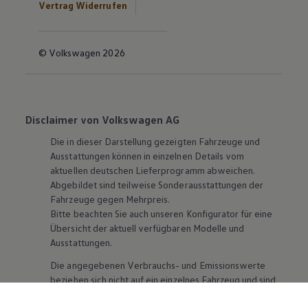
Vertrag Widerrufen
© Volkswagen 2026
Disclaimer von Volkswagen AG
Die in dieser Darstellung gezeigten Fahrzeuge und
Ausstattungen können in einzelnen Details vom
aktuellen deutschen Lieferprogramm abweichen.
Abgebildet sind teilweise Sonderausstattungen der
Fahrzeuge gegen Mehrpreis.
Bitte beachten Sie auch unseren Konfigurator für eine
Übersicht der aktuell verfügbaren Modelle und
Ausstattungen.
Die angegebenen Verbrauchs- und Emissionswerte
beziehen sich nicht auf ein einzelnes Fahrzeug und sind
nicht Bestandteil des Angebots, sondern dienen allein