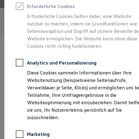
Reifenpakete
Erforderliche Cookies
Leasing
Leasing-Angebote
Erforderliche Cookies helfen dabei, eine Website
Gebrauchtwagen Leasing
nutzbar zu machen, indem sie Grundfunktionen wie
Junge Gebrauchtwagen-Leasing
Elektroauto Leasing
Seitennavigation und Zugriff auf sichere Bereiche de
Kleinwagen-Leasing
Website ermöglichen. Die Website kann ohne diese
Leasing ohne Anzahlung
Cookies nicht richtig funktionieren.
Finanzierung
Autokredit mit Schlussrate
Versicherungen und Garantien
Analytics und Personalisierung
Kfz-Versicherung
Verantwortlich für die Inhalte auf dieser Seite ist die Autohaus
Restschuldversicherungen
Diese Cookies sammeln Informationen über Ihre
Gerhard Lichtinger GmbH & Co. KG
(
Impressum & Rechtliches
)
Garantien
Websitenutzung (beispielsweise Seitenaufrufe,
Wartungsverträge
Geschäftskunden
Verweildauer je Seite, Klicks) und ermöglichen uns b
Professional Class bei Volkswagen
Unsere 
Teilnahme, Ihre Umfrageergebnisse in die
Großkunden
Websiteoptimierung mit einzubeziehen. Damit helf
Behörden
Direktkunden
sie uns, Ihr Nutzererlebnis persönlich auf Sie
Sonderfahrzeuge
Landshuter Straße 26, 94333 Geiselhöring
zuzuschneiden.
Anpfiff zum Gewinn
Elektromobilität
Montag
-
Donnerstag
07:45
-
12:00
Uhr
Elektroautos
Marketing
ID. Tutorials