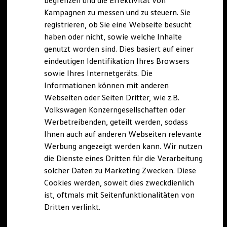
begrenzen und die Effektivität von
Hybridautos
Kampagnen zu messen und zu steuern. Sie
Marke und Erlebnis
registrieren, ob Sie eine Webseite besucht
Volkswagen R und R Experience
R-Modelle
haben oder nicht, sowie welche Inhalte
R Experience
genutzt worden sind. Dies basiert auf einer
Driving Experience
eindeutigen Identifikation Ihres Browsers
Volkswagen entdecken
Werkbesichtigung
sowie Ihres Internetgeräts. Die
Factory visit
Informationen können mit anderen
Lifestyle Shop
Webseiten oder Seiten Dritter, wie z.B.
T-Roc Kollektion
Golf Kollektion
Volkswagen Konzerngesellschaften oder
ID. Kollektion
Werbetreibenden, geteilt werden, sodass
Volkswagen Kollektion
Ihnen auch auf anderen Webseiten relevante
R-Kollektion
GTI Kollektion
Werbung angezeigt werden kann. Wir nutzen
Fußball Drop
die Dienste eines Dritten für die Verarbeitung
we drive football
solcher Daten zu Marketing Zwecken. Diese
#wedriveproud
Besitzer und Service
Cookies werden, soweit dies zweckdienlich
myVolkswagen
ist, oftmals mit Seitenfunktionalitäten von
Software Updates
Dritten verlinkt.
Service und Ersatzteile
Inspektion und HU/AU
Reparaturen und Checks