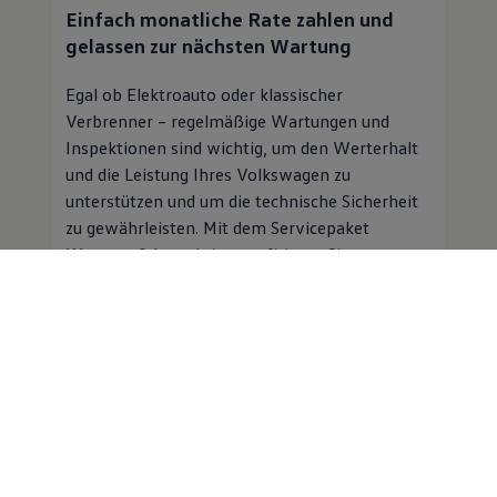
Einfach monatliche Rate zahlen und
gelassen zur nächsten Wartung
Egal ob Elektroauto oder klassischer
Verbrenner – regelmäßige Wartungen und
Inspektionen sind wichtig, um den Werterhalt
und die Leistung Ihres
Volkswagen
zu
unterstützen und um die technische Sicherheit
zu gewährleisten. Mit dem Servicepaket
Wartung & Inspektion profitieren Sie von
folgenden Vorteilen:
Planbare Kosten für Inspektion und
Wartung für einen monatlichen
Beitrag
Professioneller
Service
in einer
Volkswagen
Vertragswerkstatt
Mobilitätsgarantie