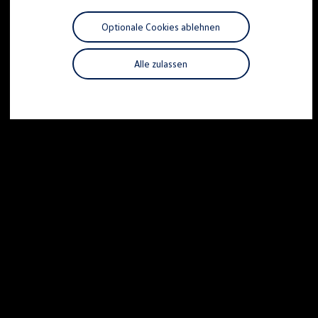
Motorenöl und Flüssigkeiten
Räder und Reifen
Optionale Cookies ablehnen
Pannen- und Unfallhilfe
Economy Service
Volkswagen Teile
Alle zulassen
Zubehör
Modellspezifisches Zubehör
Schutz und Pflege
Transport
Entertainment und Elektronik
Individualisieren
Wallbox und Ladekabel
Digitale Extras
Dienste für Ihr Modell finden
Volkswagen Apps, Login und Shop
Handy und Fahrzeug verbinden
Updates für Software, Karten und Radio
Über Ihr Auto
Vorgängermodelle
Kundeninformationen
Volkswagen Kundenbetreuung
Warn- und Kontrollleuchten
Assistenzsysteme
Digitale Betriebsanleitung
Live Beratung