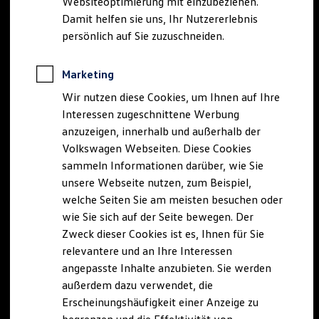
Websiteoptimierung mit einzubeziehen.
Elektrofahrzeugkonzepte
Damit helfen sie uns, Ihr Nutzererlebnis
ID. EVERY1
Reichweite
persönlich auf Sie zuzuschneiden.
Reichweite der ID. Modelle
Reichweite im Winter
Rekuperation
Marketing
Laden
Wir nutzen diese Cookies, um Ihnen auf Ihre
Laden unterwegs
Laden Zuhause
Interessen zugeschnittene Werbung
Ladestationen finden
anzuzeigen, innerhalb und außerhalb der
Ladezeitensimulator
Volkswagen Webseiten. Diese Cookies
Batterie
Sicherheit
sammeln Informationen darüber, wie Sie
Garantie und Lebensdauer
unsere Webseite nutzen, zum Beispiel,
Nachhaltigkeit
welche Seiten Sie am meisten besuchen oder
Technologie
Kosten und Kauf
wie Sie sich auf der Seite bewegen. Der
Verbrauchskosten
Zweck dieser Cookies ist es, Ihnen für Sie
Kaufoptionen
relevantere und an Ihre Interessen
E-Auto-Förderung
Software und Konnektivität
angepasste Inhalte anzubieten. Sie werden
Die ID. Software 6
außerdem dazu verwendet, die
ID. Software Versionen und Updates
Erscheinungshäufigkeit einer Anzeige zu
Digitale Extras
Schnittstellen zu Ihrem ID.