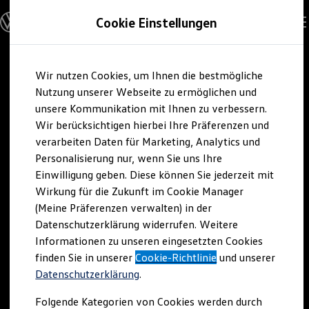
Modelle und Konfigurator
Cookie Einstellungen
Konfigurator
Modelle vergleichen
Konfiguration laden
Zum
Zum
Autosuche
Wir nutzen Cookies, um Ihnen die bestmögliche
Hauptinhalt
Footer
Elektroautos
springen
springen
Nutzung unserer Webseite zu ermöglichen und
ENERGY Sondermodelle
Nutzfahrzeuge
unsere Kommunikation mit Ihnen zu verbessern.
SUV und CUV
Wir berücksichtigen hierbei Ihre Präferenzen und
Familienautos
verarbeiten Daten für Marketing, Analytics und
Kombis
Kompaktwagen
Personalisierung nur, wenn Sie uns Ihre
Sportwagen
Einwilligung geben. Diese können Sie jederzeit mit
Schnell verfügbare Fahrzeuge
Angebote und Produkte
Wirkung für die Zukunft im Cookie Manager
Aktuelle Angebote
(Meine Präferenzen verwalten) in der
E-Auto-Förderung
Datenschutzerklärung widerrufen. Weitere
Volkswagen Marktplatz
Informationen zu unseren eingesetzten Cookies
Die ENERGY Sondermodelle
Junge Gebrauchtwagen und Gebrauchtwagen
finden Sie in unserer
Cookie-Richtlinie
und unserer
Volkswagen Zertifizierte Gebrauchtwagen
Datenschutzerklärung
.
Elektromobilität bei Gebrauchtwagen
Zubehör- und Serviceangebote
Folgende Kategorien von Cookies werden durch
Saisonangebote