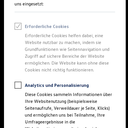
Reifenpakete
uns eingesetzt:
Leasing
Leasing-Angebote
Gebrauchtwagen Leasing
Junge Gebrauchtwagen-Leasing
Erforderliche Cookies
Elektroauto Leasing
Kleinwagen-Leasing
Erforderliche Cookies helfen dabei, eine
Leasing ohne Anzahlung
Website nutzbar zu machen, indem sie
Finanzierung
Autokredit mit Schlussrate
Grundfunktionen wie Seitennavigation und
Versicherungen und Garantien
Zugriff auf sichere Bereiche der Website
Kfz-Versicherung
ermöglichen. Die Website kann ohne diese
Restschuldversicherungen
Garantien
Cookies nicht richtig funktionieren.
Wartungsverträge
Geschäftskunden
Professional Class bei Volkswagen
Analytics und Personalisierung
Großkunden
Diese Cookies sammeln Informationen über
Behörden
Direktkunden
Ihre Websitenutzung (beispielsweise
Sonderfahrzeuge
Seitenaufrufe, Verweildauer je Seite, Klicks)
Anpfiff zum Gewinn
und ermöglichen uns bei Teilnahme, Ihre
Elektromobilität
Elektroautos
Umfrageergebnisse in die
ID. Tutorials