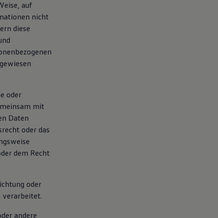
Weise, auf
mationen nicht
ern diese
und
rsonenbezogenen
zugewiesen
he oder
 gemeinsam mit
en Daten
srecht oder das
ungsweise
oder dem Recht
richtung oder
 verarbeitet.
oder andere