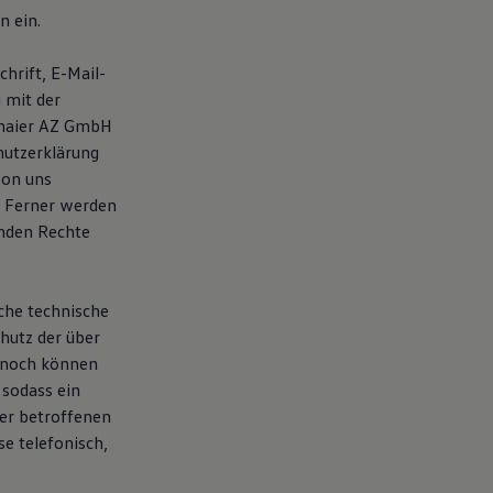
n ein.
hrift, E-Mail-
 mit der
nmaier AZ GmbH
hutzerklärung
von uns
. Ferner werden
enden Rechte
che technische
hutz der über
ennoch können
 sodass ein
der betroffenen
e telefonisch,