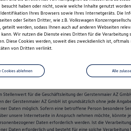
-gruppe.deTel
. +49 7225 9689-0
 besucht haben oder nicht, sowie welche Inhalte genutzt worden s
9689-50
 Identifikation Ihres Browsers sowie Ihres Internetgeräts. Die 
 / Elfriede Bauschatz
iten oder Seiten Dritter, wie z.B. Volkswagen Konzerngesellsch
nnheim HRB 521224. USt-IdNr. / DE144015399
 geteilt werden, sodass Ihnen auch auf anderen Webseiten rel
kann. Wir nutzen die Dienste eines Dritten für die Verarbeitung 
. Diese Cookies werden, soweit dies zweckdienlich ist, oftmals
täten von Dritten verlinkt.
chutzerklärung
e Cookies ablehnen
Alle zulass
ärung
sehr über Ihr Interesse an unserem Unternehmen. Datenschutz h
 Stellenwert für die Geschäftsleitung der Gerstenmaier AZ Gmb
ten der Gerstenmaier AZ GmbH ist grundsätzlich ohne jede Angab
er Daten möglich. Sofern eine betroffene Person besondere Ser
er unsere Internetseite in Anspruch nehmen möchte, könnte je
rsonenbezogener Daten erforderlich werden. Ist die Verarbeitun
er Daten erforderlich und besteht für eine solche Verarbeitung 