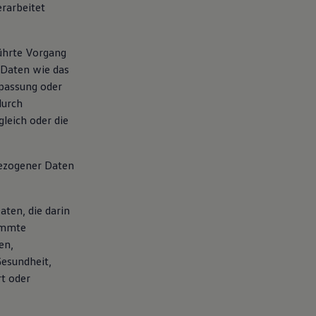
rarbeitet
führte Vorgang
Daten wie das
npassung oder
durch
leich oder die
bezogener Daten
aten, die darin
immte
en,
Gesundheit,
rt oder