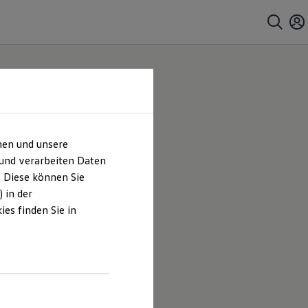
hen und unsere
mbH |
 und verarbeiten Daten
. Diese können Sie
es
 in der
es finden Sie in
haus
er von
peziell