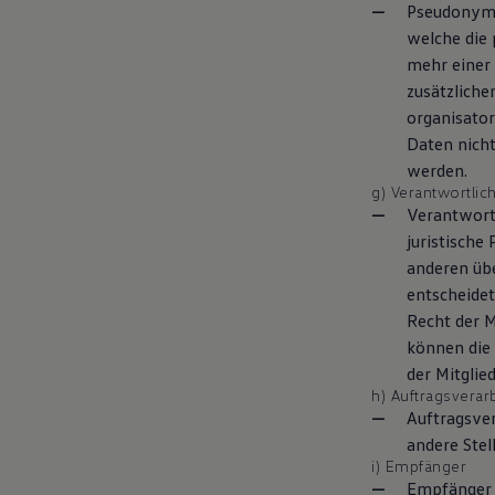
Pseudonymis
welche die
mehr einer
zusätzlich
organisato
Daten nicht
werden.
g) Verantwortlic
Verantwortl
juristische
anderen üb
entscheidet
Recht der M
können die
der Mitgli
h) Auftragsverar
Auftragsver
andere Stel
i) Empfänger
Empfänger i