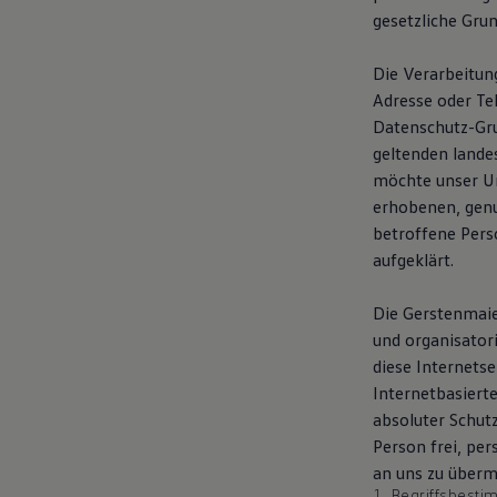
Hybridautos
gesetzliche Grun
Marke und Erlebnis
Volkswagen R und R Experience
Die Verarbeitun
R-Modelle
R Experience
Adresse oder Te
Driving Experience
Datenschutz-Gr
Volkswagen entdecken
geltenden lande
Werkbesichtigung
Factory visit
möchte unser Un
Lifestyle Shop
erhobenen, gen
T-Roc Kollektion
betroffene Pers
Golf Kollektion
ID. Kollektion
aufgeklärt.
Volkswagen Kollektion
R-Kollektion
Die Gerstenmaie
GTI Kollektion
Fußball Drop
und organisator
we drive football
diese Internets
#wedriveproud
Internetbasiert
Besitzer und Service
myVolkswagen
absoluter Schut
Software Updates
Person frei, pe
Service und Ersatzteile
an uns zu übermi
Inspektion und HU/AU
Reparaturen und Checks
1. Begriffsbest