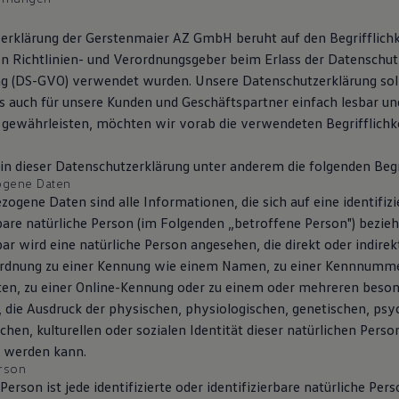
erklärung der Gerstenmaier AZ GmbH beruht auf den Begrifflichke
n Richtlinien- und Verordnungsgeber beim Erlass der Datenschut
 (DS-GVO) verwendet wurden. Unsere Datenschutzerklärung soll
ls auch für unsere Kunden und Geschäftspartner einfach lesbar un
u gewährleisten, möchten wir vorab die verwendeten Begrifflichke
n dieser Datenschutzerklärung unter anderem die folgenden Begr
ogene Daten
ogene Daten sind alle Informationen, die sich auf eine identifizi
rbare natürliche Person (im Folgenden „betroffene Person") bezieh
rbar wird eine natürliche Person angesehen, die direkt oder indire
ordnung zu einer Kennung wie einem Namen, zu einer Kennnumme
ten, zu einer Online-Kennung oder zu einem oder mehreren beso
die Ausdruck der physischen, physiologischen, genetischen, psy
ichen, kulturellen oder sozialen Identität dieser natürlichen Person
rt werden kann.
erson
Person ist jede identifizierte oder identifizierbare natürliche Per