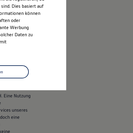
ind. Dies basiert auf
Informationen können
aften oder
evante Werbung
solcher Daten zu
 mit
en
at einen
H. Eine Nutzung
e
vices unseres
doch eine
g
keine