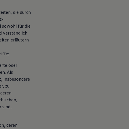
iten, die durch
z-
 sowohl für die
d verständlich
iten erläutern.
iffe:
erte oder
en. Als
kt, insbesondere
r, zu
nderen
chischen,
 sind,
son, deren