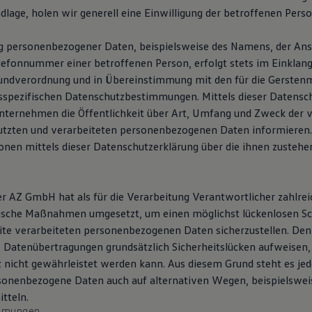
dlage, holen wir generell eine Einwilligung der betroffenen Perso
g personenbezogener Daten, beispielsweise des Namens, der Ansc
lefonnummer einer betroffenen Person, erfolgt stets im Einklang
undverordnung und in Übereinstimmung mit den für die Gerste
sspezifischen Datenschutzbestimmungen. Mittels dieser Datensc
ternehmen die Öffentlichkeit über Art, Umfang und Zweck der 
utzten und verarbeiteten personenbezogenen Daten informieren
onen mittels dieser Datenschutzerklärung über die ihnen zusteh
r AZ GmbH hat als für die Verarbeitung Verantwortlicher zahlrei
ische Maßnahmen umgesetzt, um einen möglichst lückenlosen Sc
eite verarbeiteten personenbezogenen Daten sicherzustellen. D
e Datenübertragungen grundsätzlich Sicherheitslücken aufweisen,
z nicht gewährleistet werden kann. Aus diesem Grund steht es je
rsonenbezogene Daten auch auf alternativen Wegen, beispielsweis
tteln.
immungen