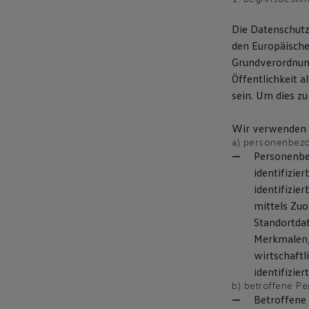
Motorenöl und Flüssigkeiten
Räder und Reifen
Die Datenschutz
Pannen- und Unfallhilfe
den Europäische
Economy Service
Volkswagen Teile
Grundverordnung
Zubehör
Öffentlichkeit a
Modellspezifisches Zubehör
sein. Um dies z
Schutz und Pflege
Transport
Entertainment und Elektronik
Wir verwenden i
Individualisieren
a) personenbez
Wallbox und Ladekabel
Personenbez
Digitale Extras
Dienste für Ihr Modell finden
identifizie
Volkswagen Apps, Login und Shop
identifizie
Handy und Fahrzeug verbinden
mittels Zu
Updates für Software, Karten und Radio
Über Ihr Auto
Standortda
Vorgängermodelle
Merkmalen, 
Kundeninformationen
wirtschaftl
Volkswagen Kundenbetreuung
Warn- und Kontrollleuchten
identifizie
Assistenzsysteme
b) betroffene P
Digitale Betriebsanleitung
Betroffene 
Live Beratung