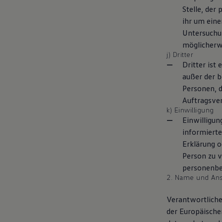
Stelle, der
ihr um eine
Untersuchu
möglicherw
j) Dritter
Dritter ist
außer der 
Personen, d
Auftragsver
k) Einwilligung
Einwilligun
informiert
Erklärung o
Person zu v
personenbe
2. Name und Ansc
Verantwortliche
der Europäisch