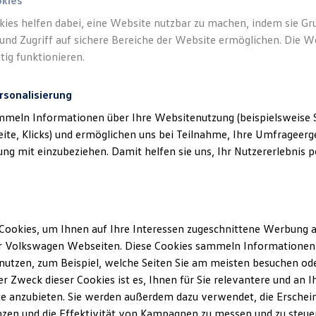
okies
aufgeführt sind.
kies helfen dabei, eine Website nutzbar zu machen, indem sie G
und Zugriff auf sichere Bereiche der Website ermöglichen. Die W
tig funktionieren.
rsonalisierung
mmeln Informationen über Ihre Websitenutzung (beispielsweise S
klärung
eite, Klicks) und ermöglichen uns bei Teilnahme, Ihre Umfrageerge
g mit einzubeziehen. Damit helfen sie uns, Ihr Nutzererlebnis pe
erminbuchung Online
Cookies, um Ihnen auf Ihre Interessen zugeschnittene Werbung a
ssum
r Volkswagen Webseiten. Diese Cookies sammeln Informationen 
utzen, zum Beispiel, welche Seiten Sie am meisten besuchen oder
tenmaier GmbH
r Zweck dieser Cookies ist es, Ihnen für Sie relevantere und an I
6
e anzubieten. Sie werden außerdem dazu verwendet, die Erschein
nau
zen und die Effektivität von Kampagnen zu messen und zu steuern