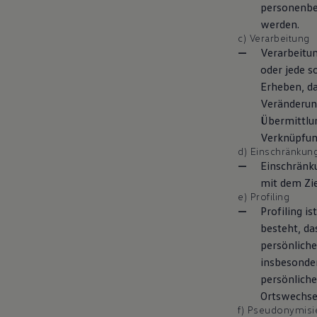
personenbe
Magazin
werden.
Lifestyle
Transport
c) Verarbeitung
Familie
Verarbeitun
Elektromobilität
oder jede 
Volkswagen R
Erheben, da
Pannen- und Unfallhilfe
Volkswagen Kundenbetreuung
Veränderung
Übermittlun
Verknüpfung
d) Einschränkun
Einschränk
mit dem Zie
e) Profiling
Profiling i
besteht, d
persönliche
insbesonder
persönliche
Ortswechsel
f) Pseudonymisi