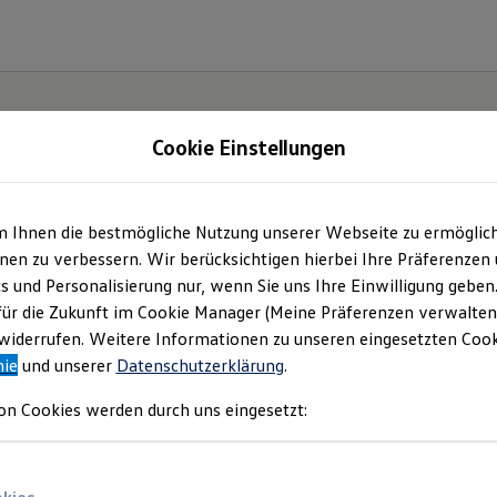
Cookie Einstellungen
m Ihnen die bestmögliche Nutzung unserer Webseite zu ermöglic
haus Gerstenmaier G
en zu verbessern. Wir berücksichtigen hierbei Ihre Präferenzen
cs und Personalisierung nur, wenn Sie uns Ihre Einwilligung geben
mpressum & Rechtlich
für die Zukunft im Cookie Manager (Meine Präferenzen verwalten)
iderrufen. Weitere Informationen zu unseren eingesetzten Cooki
nie
und unserer
Datenschutzerklärung
.
r finden Sie Informationen über uns (Auto
on Cookies werden durch uns eingesetzt:
enmaier GmbH) als verantwortlichen Anbiet
en und Angeboten, die auf dieser Website s