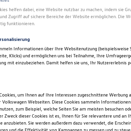
okies
kies helfen dabei, eine Website nutzbar zu machen, indem sie G
und Zugriff auf sichere Bereiche der Website ermöglichen. Die W
tig funktionieren.
rsonalisierung
mmeln Informationen über Ihre Websitenutzung (beispielsweise S
eite, Klicks) und ermöglichen uns bei Teilnahme, Ihre Umfrageerge
g mit einzubeziehen. Damit helfen sie uns, Ihr Nutzererlebnis pe
Angebot gültig bis 30.09.2026
Der neue ID. Polo
Cookies, um Ihnen auf Ihre Interessen zugeschnittene Werbung a
Ab 169,00 €
mtl. leasen für Privatkunden | 6.000,00 €
r Volkswagen Webseiten. Diese Cookies sammeln Informationen 
Sonderzahlung | 36 Monate Laufzeit | Jährliche
utzen, zum Beispiel, welche Seiten Sie am meisten besuchen oder
Fahrleistung: 10.000 km
r Zweck dieser Cookies ist es, Ihnen für Sie relevantere und an I
e anzubieten. Sie werden außerdem dazu verwendet, die Erschein
zen und die Effektivität von Kampagnen zu messen und zu steuern
Details ansehen