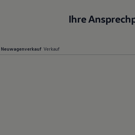
Magazin
Lifestyle
Ihre Ansprech
Transport
Familie
Elektromobilität
Volkswagen R
Pannen- und Unfallhilfe
Volkswagen Kundenbetreuung
Neuwagenverkauf
Verkauf