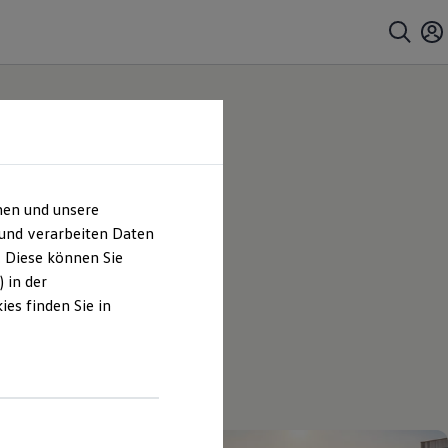
hen und unsere
 und verarbeiten Daten
. Diese können Sie
 in der
es finden Sie in