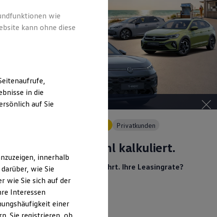
rundfunktionen wie
ebsite kann ohne diese
eitenaufrufe,
bnisse in die
rsönlich auf Sie
Angebot gültig bis 30.09.2026
Privatkunden
Heiß begehrt.
Kühl kalkuliert.
nzuzeigen, innerhalb
Ihr Traumauto? Heiß begehrt. Ihre Leasingrate?
darüber, wie Sie
Eiskalt machbar.
 wie Sie sich auf der
hre Interessen
ungshäufigkeit einer
. Sie registrieren, ob
Details ansehen