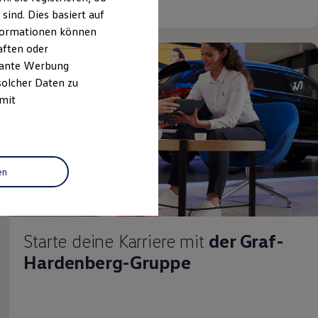
ind. Dies basiert auf
Informationen können
aften oder
evante Werbung
solcher Daten zu
 mit
en
Starte deine Karriere mit
der Graf-
Hardenberg-Gruppe