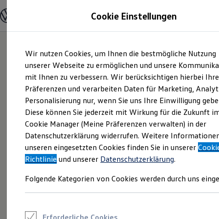
Modelle und Konfigurator
Cookie Einstellungen
Konfigurator
Modelle vergleichen
Konfiguration laden
Zum
Zum
Autosuche
Wir nutzen Cookies, um Ihnen die bestmögliche Nutzung
Hauptinhalt
Footer
Elektroautos
springen
springen
unserer Webseite zu ermöglichen und unsere Kommunika
ENERGY Sondermodelle
Nutzfahrzeuge
mit Ihnen zu verbessern. Wir berücksichtigen hierbei Ihr
SUV und CUV
Präferenzen und verarbeiten Daten für Marketing, Analyt
Familienautos
Personalisierung nur, wenn Sie uns Ihre Einwilligung gebe
Kombis
Kompaktwagen
Diese können Sie jederzeit mit Wirkung für die Zukunft i
Sportwagen
Cookie Manager (Meine Präferenzen verwalten) in der
Schnell verfügbare Fahrzeuge
Angebote und Produkte
Datenschutzerklärung widerrufen. Weitere Informatione
Aktuelle Angebote
unseren eingesetzten Cookies finden Sie in unserer
Cooki
E-Auto-Förderung
Richtlinie
und unserer
Datenschutzerklärung
.
Volkswagen Marktplatz
Die ENERGY Sondermodelle
Folgende Kategorien von Cookies werden durch uns einge
Junge Gebrauchtwagen und Gebrauchtwagen
Volkswagen Zertifizierte Gebrauchtwagen
Elektromobilität bei Gebrauchtwagen
Zubehör- und Serviceangebote
Saisonangebote
Erforderliche Cookies