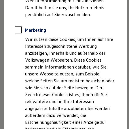
Websiteoptimierung mit einzubeziehen.
Elektrofahrzeugkonzepte
Amtsgericht Ulm HRA 725365
Damit helfen sie uns, Ihr Nutzererlebnis
ID. EVERY1
Steuer-Nr.: 63470/11102
Reichweite
persönlich auf Sie zuzuschneiden.
Reichweite der ID. Modelle
USt.-Id.-Nr.: DE 310883606
Reichweite im Winter
Persönlich haftende Gesellschaft: Autohaus Gungl
Rekuperation
Marketing
Verwaltung GmbH
Laden
Wir nutzen diese Cookies, um Ihnen auf Ihre
Laden unterwegs
Sitz: Böhmenkirch
Laden Zuhause
Interessen zugeschnittene Werbung
Amtsgericht Ulm HRB 734813
Ladestationen finden
anzuzeigen, innerhalb und außerhalb der
Geschäftsführer: Andreas Gungl
Ladezeitensimulator
Volkswagen Webseiten. Diese Cookies
Batterie
Sicherheit
Verbraucherinformation gemäß Verordnung EU Nr.
sammeln Informationen darüber, wie Sie
Garantie und Lebensdauer
524/2013:
unsere Webseite nutzen, zum Beispiel,
Nachhaltigkeit
Die Europäische Kommission stellt eine Plattform zur
welche Seiten Sie am meisten besuchen oder
Technologie
Kosten und Kauf
Online-Streitbeilegung (OS) bereit. Die Plattform
wie Sie sich auf der Seite bewegen. Der
Verbrauchskosten
finden Sie unter
Zweck dieser Cookies ist es, Ihnen für Sie
Kaufoptionen
https://consumer-
relevantere und an Ihre Interessen
E-Auto-Förderung
Software und Konnektivität
redress.ec.europa.eu/index_deUnsere
angepasste Inhalte anzubieten. Sie werden
Die ID. Software 6
Email-Adresse lautet:
a.h@vw-gungl.de
außerdem dazu verwendet, die
ID. Software Versionen und Updates
Erscheinungshäufigkeit einer Anzeige zu
Digitale Extras
Hinweis gemäß § 36
Schnittstellen zu Ihrem ID.