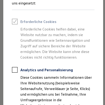
und Angeboten, die auf dieser Website
Reifenpakete
uns eingesetzt:
Leasing
speziell aufgeführt sind.
Leasing-Angebote
Gebrauchtwagen Leasing
Junge Gebrauchtwagen-Leasing
Erforderliche Cookies
Elektroauto Leasing
Kleinwagen-Leasing
Erforderliche Cookies helfen dabei, eine
Impressum
Leasing ohne Anzahlung
Website nutzbar zu machen, indem sie
Finanzierung
Autokredit mit Schlussrate
Grundfunktionen wie Seitennavigation und
Datenschutzerklärung
Versicherungen und Garantien
Zugriff auf sichere Bereiche der Website
Kfz-Versicherung
ermöglichen. Die Website kann ohne diese
Restschuldversicherungen
Garantien
Cookies nicht richtig funktionieren.
Impressum
Wartungsverträge
Geschäftskunden
Professional Class bei Volkswagen
Analytics und Personalisierung
Autohaus Gungl GmbH & Co. KG
Großkunden
Diese Cookies sammeln Informationen über
Im Hart 29
Behörden
Direktkunden
Ihre Websitenutzung (beispielsweise
89558 Böhmenkirch
Sonderfahrzeuge
Seitenaufrufe, Verweildauer je Seite, Klicks)
Anpfiff zum Gewinn
Telefon: 07332 / 50899-0
und ermöglichen uns bei Teilnahme, Ihre
Elektromobilität
Fax: 07332 / 50899-40
Elektroautos
Umfrageergebnisse in die
ID. Tutorials