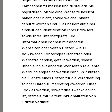
begrenzen und die Effektivität von
Hybridautos
Verbraucherstreitbeilegungsgesetz (VSBG): Wir sind
Kampagnen zu messen und zu steuern. Sie
Marke und Erlebnis
zur Teilnahme an einem Streitbeilegungsverfahren
registrieren, ob Sie eine Webseite besucht
Volkswagen R und R Experience
vor einer Verbraucherschlichtungsstelle weder bereit
R-Modelle
haben oder nicht, sowie welche Inhalte
R Experience
noch dazu verpflichtet.
genutzt worden sind. Dies basiert auf einer
Driving Experience
eindeutigen Identifikation Ihres Browsers
Volkswagen entdecken
Anbieterinformationen:
Werkbesichtigung
sowie Ihres Internetgeräts. Die
Factory visit
Autohaus Gungl GmbH & Co. KG, Sitz: Böhmenkirch
Informationen können mit anderen
Lifestyle Shop
Registergericht: Amtsgericht Ulm, HRA 725365
Webseiten oder Seiten Dritter, wie z.B.
T-Roc Kollektion
Anschrift: Im Hart 29, 89558 Böhmenkirch,
Golf Kollektion
Volkswagen Konzerngesellschaften oder
ID. Kollektion
Deutschland
Werbetreibenden, geteilt werden, sodass
Volkswagen Kollektion
persönlich haftende Gesellschafterin:
Ihnen auch auf anderen Webseiten relevante
R-Kollektion
Autohaus Gungl Verwaltung GmbH, Sitz: Böhmenkirch
GTI Kollektion
Werbung angezeigt werden kann. Wir nutzen
Fußball Drop
Anschrift: Im Hart 29, 89558 Böhmenkirch.
die Dienste eines Dritten für die Verarbeitung
we drive football
Deutschland
solcher Daten zu Marketing Zwecken. Diese
#wedriveproud
Registergericht: Amtsgericht Ulm, HRB 734813
Besitzer und Service
Cookies werden, soweit dies zweckdienlich
myVolkswagen
Geschäftsführer: Andreas Gungl
ist, oftmals mit Seitenfunktionalitäten von
Software Updates
USt-IdNr.: DE 310883606
Dritten verlinkt.
Service und Ersatzteile
Inspektion und HU/AU
Angaben für Anbieter von audiovisuellen
Reparaturen und Checks