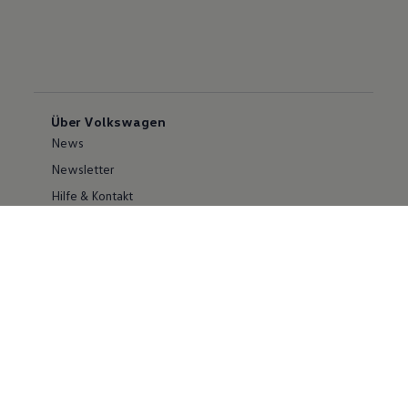
Über Volkswagen
News
Newsletter
Hilfe & Kontakt
Karriere
Händlersuche
Geschäftskunden
Information zur Barrierefreiheit
Ersthelfer/ first responder
Konzern
Volkswagen Konzern
Investor Relations