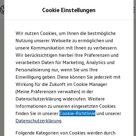
Modelle und Konfigurator
Cookie Einstellungen
Konfigurator
Modelle vergleichen
Konfiguration laden
Zum
Zum
Autosuche
Wir nutzen Cookies, um Ihnen die bestmögliche
Hauptinhalt
Footer
Elektroautos
springen
springen
Nutzung unserer Webseite zu ermöglichen und
ENERGY Sondermodelle
Nutzfahrzeuge
unsere Kommunikation mit Ihnen zu verbessern.
Autohaus Gungl
SUV und CUV
Wir berücksichtigen hierbei Ihre Präferenzen und
Familienautos
verarbeiten Daten für Marketing, Analytics und
Kombis
GmbH & Co. KG |
Kompaktwagen
Personalisierung nur, wenn Sie uns Ihre
Sportwagen
Einwilligung geben. Diese können Sie jederzeit mit
Impressum &
Schnell verfügbare Fahrzeuge
Angebote und Produkte
Wirkung für die Zukunft im Cookie Manager
Aktuelle Angebote
(Meine Präferenzen verwalten) in der
Rechtliches
E-Auto-Förderung
Datenschutzerklärung widerrufen. Weitere
Volkswagen Marktplatz
Informationen zu unseren eingesetzten Cookies
Die ENERGY Sondermodelle
Junge Gebrauchtwagen und Gebrauchtwagen
Hier finden Sie Informationen über uns
finden Sie in unserer
Cookie-Richtlinie
und unserer
Volkswagen Zertifizierte Gebrauchtwagen
Datenschutzerklärung
.
(Autohaus Gungl GmbH & Co. KG) als
Elektromobilität bei Gebrauchtwagen
Zubehör- und Serviceangebote
verantwortlichen Anbieter von Inhalten
Folgende Kategorien von Cookies werden durch
Saisonangebote