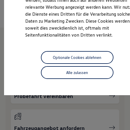
werden, sodass Ihnen auch auf anderen Webseiten
Hybridautos
Ansprechpartner
relevante Werbung angezeigt werden kann. Wir nut
Marke und Erlebnis
die Dienste eines Dritten für die Verarbeitung solche
Volkswagen R und R Experience
R-Modelle
Daten zu Marketing Zwecken. Diese Cookies werden
R Experience
soweit dies zweckdienlich ist, oftmals mit
Driving Experience
Seitenfunktionalitäten von Dritten verlinkt.
Volkswagen entdecken
Werkbesichtigung
Factory visit
Wie können wir
Lifestyle Shop
T-Roc Kollektion
Optionale Cookies ablehnen
Ihnen weiterhelfen?
Golf Kollektion
ID. Kollektion
Volkswagen Kollektion
Alle zulassen
R-Kollektion
GTI Kollektion
Fußball Drop
we drive football
Probefahrt vereinbaren
#wedriveproud
Besitzer und Service
myVolkswagen
Software Updates
Service und Ersatzteile
Inspektion und HU/AU
Fahrzeugangebot anfordern
Reparaturen und Checks