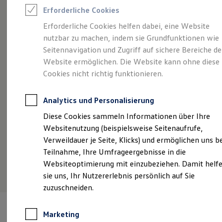
Reifenpakete
Erforderliche Cookies
Leasing
Ein starkes Team, persönliche Beratung und
Be
Leasing-Angebote
Erforderliche Cookies helfen dabei, eine Website
Gebrauchtwagen Leasing
echte Begeisterung für Mobilität
Be
nutzbar zu machen, indem sie Grundfunktionen wie
Junge Gebrauchtwagen-Leasing
en
Elektroauto Leasing
Tradition, Nähe zum Kunden und persönliche
Seitennavigation und Zugriff auf sichere Bereiche de
Kleinwagen-Leasing
Beratung stehen in unserem familiär geführten
Website ermöglichen. Die Website kann ohne diese
Leasing ohne Anzahlung
Autohaus im Mittelpunkt. Wir freuen uns auf Ihr
Cookies nicht richtig funktionieren.
Finanzierung
Autokredit mit Schlussrate
Besuch!
Versicherungen und Garantien
Analytics und Personalisierung
Kfz-Versicherung
Restschuldversicherungen
Details ansehen
Diese Cookies sammeln Informationen über Ihre
Garantien
Websitenutzung (beispielsweise Seitenaufrufe,
Wartungsverträge
Geschäftskunden
Verweildauer je Seite, Klicks) und ermöglichen uns b
Professional Class bei Volkswagen
Teilnahme, Ihre Umfrageergebnisse in die
Großkunden
Websiteoptimierung mit einzubeziehen. Damit helf
Behörden
Direktkunden
sie uns, Ihr Nutzererlebnis persönlich auf Sie
Sonderfahrzeuge
zuzuschneiden.
Anpfiff zum Gewinn
Elektromobilität
Elektroautos
Marketing
ID. Tutorials