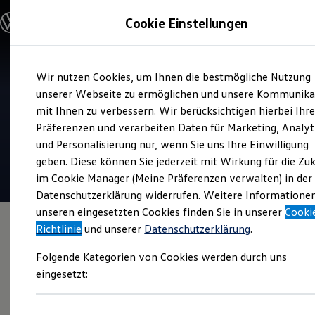
Modelle und Konfigurator
Cookie Einstellungen
Konfigurator
Modelle vergleichen
Konfiguration laden
Zum
Zum
Autosuche
Wir nutzen Cookies, um Ihnen die bestmögliche Nutzung
Hauptinhalt
Footer
Elektroautos
Verkauf und Service
springen
springen
unserer Webseite zu ermöglichen und unsere Kommunika
ENERGY Sondermodelle
Autohaus Haitzler
Nutzfahrzeuge
mit Ihnen zu verbessern. Wir berücksichtigen hierbei Ihr
SUV und CUV
Präferenzen und verarbeiten Daten für Marketing, Analyt
Familienautos
4.9
|
488 Bewertungen
und Personalisierung nur, wenn Sie uns Ihre Einwilligung
Kombis
Kompaktwagen
geben. Diese können Sie jederzeit mit Wirkung für die Zu
Sportwagen
im Cookie Manager (Meine Präferenzen verwalten) in der
Schnell verfügbare Fahrzeuge
Angebote und Produkte
Datenschutzerklärung widerrufen. Weitere Informatione
Aktuelle Angebote
unseren eingesetzten Cookies finden Sie in unserer
Cooki
E-Auto-Förderung
Richtlinie
und unserer
Datenschutzerklärung
.
Volkswagen Marktplatz
Die ENERGY Sondermodelle
Folgende Kategorien von Cookies werden durch uns
Junge Gebrauchtwagen und Gebrauchtwagen
Volkswagen Zertifizierte Gebrauchtwagen
eingesetzt:
Elektromobilität bei Gebrauchtwagen
Zubehör- und Serviceangebote
Saisonangebote