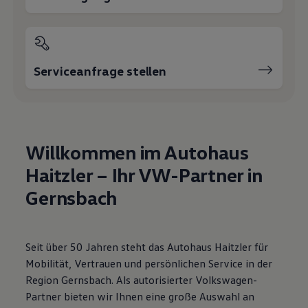
Motorenöl und Flüssigkeiten
Räder und Reifen
Pannen- und Unfallhilfe
Economy Service
Volkswagen Teile
Serviceanfrage stellen
Zubehör
Modellspezifisches Zubehör
Schutz und Pflege
Transport
Entertainment und Elektronik
Individualisieren
Wallbox und Ladekabel
Willkommen im Autohaus
Digitale Extras
Haitzler – Ihr VW-Partner in
Dienste für Ihr Modell finden
Volkswagen Apps, Login und Shop
Gernsbach
Handy und Fahrzeug verbinden
Updates für Software, Karten und Radio
Über Ihr Auto
Vorgängermodelle
Kundeninformationen
Seit über 50 Jahren steht das Autohaus Haitzler für
Volkswagen Kundenbetreuung
Mobilität, Vertrauen und persönlichen Service in der
Warn- und Kontrollleuchten
Region Gernsbach. Als autorisierter Volkswagen-
Assistenzsysteme
Digitale Betriebsanleitung
Partner bieten wir Ihnen eine große Auswahl an
Live Beratung