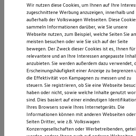
Elektrofahrzeugkonzepte
Wir nutzen diese Cookies, um Ihnen auf Ihre Intere
ID. EVERY1
zugeschnittene Werbung anzuzeigen, innerhalb und
Verantwortlich für die Inhalte auf dieser Seite ist die Autohaus
Reichweite
außerhalb der Volkswagen Webseiten. Diese Cookie
Haitzler GmbH
Reichweite der ID. Modelle
(
Impressum & Rechtliches
)
Reichweite im Winter
sammeln Informationen darüber, wie Sie unsere
Rekuperation
Webseite nutzen, zum Beispiel, welche Seiten Sie a
Laden
Unsere 
meisten besuchen oder wie Sie sich auf der Seite
Laden unterwegs
Laden Zuhause
bewegen. Der Zweck dieser Cookies ist es, Ihnen für
Ladestationen finden
relevantere und an Ihre Interessen angepasste Inhal
Ladezeitensimulator
Schwarzwaldstraße 48, 76593 Gernsbach
anzubieten. Sie werden außerdem dazu verwendet, d
Batterie
Sicherheit
Erscheinungshäufigkeit einer Anzeige zu begrenzen 
Garantie und Lebensdauer
Montag
-
Freitag
07:00
-
18:00
Uhr
die Effektivität von Kampagnen zu messen und zu
Nachhaltigkeit
steuern. Sie registrieren, ob Sie eine Webseite besuc
Samstag
Technologie
Geschlossen
Kosten und Kauf
haben oder nicht, sowie welche Inhalte genutzt wo
Sonntag
Geschlossen
Verbrauchskosten
sind. Dies basiert auf einer eindeutigen Identifikatio
Kaufoptionen
Ihres Browsers sowie Ihres Internetgeräts. Die
E-Auto-Förderung
service@haitzler.de
Software und Konnektivität
Informationen können mit anderen Webseiten oder
Die ID. Software 6
Seiten Dritter, wie z.B. Volkswagen
+49 7224 91750
ID. Software Versionen und Updates
Konzerngesellschaften oder Werbetreibenden, getei
Digitale Extras
Schnittstellen zu Ihrem ID.