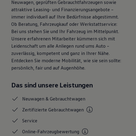
Neuwagen, geprüften Gebrauchtfahrzeugen sowie
Magazin
attraktive Leasing- und Finanzierungsangebote –
Lifestyle
Transport
immer individuell auf Ihre Bedürfnisse abgestimmt.
Familie
Ob Beratung, Fahrzeugkauf oder Werkstattservice:
Elektromobilität
Bei uns stehen Sie und Ihr Fahrzeug im Mittelpunkt.
Volkswagen R
Pannen- und Unfallhilfe
Unsere erfahrenen Mitarbeiter kümmern sich mit
Volkswagen Kundenbetreuung
Leidenschaft um alle Anliegen rund ums Auto –
zuverlässig, kompetent und ganz in Ihrer Nähe.
Entdecken Sie moderne Mobilität, wie sie sein sollte:
persönlich, fair und auf Augenhöhe.
Das sind unsere Leistungen
Neuwagen &
Gebrauchtwagen
Zertifizierte
Gebrauchtwagen
Service
Online-Fahrzeugbewertung