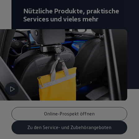
Magazin
Nützliche Produkte, praktische
Lifestyle
Transport
Services und vieles mehr
Familie
Elektromobilität
Volkswagen R
Pannen- und Unfallhilfe
Volkswagen Kundenbetreuung
Online-Prospekt öffnen
Zu den Service- und Zubehörangeboten