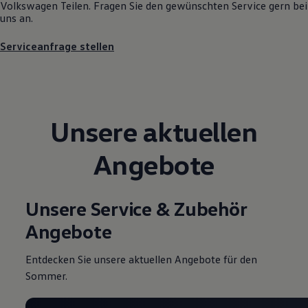
Volkswagen
Teilen. Fragen Sie den gewünschten
Service
gern bei
Motorenöl und Flüssigkeiten
uns an.
Räder und Reifen
Pannen- und Unfallhilfe
Serviceanfrage stellen
Economy Service
Volkswagen Teile
Zubehör
Modellspezifisches Zubehör
Schutz und Pflege
Transport
Unsere aktuellen
Entertainment und Elektronik
Individualisieren
Wallbox und Ladekabel
Angebote
Digitale Extras
Dienste für Ihr Modell finden
Volkswagen Apps, Login und Shop
Handy und Fahrzeug verbinden
Unsere Service & Zubehör
Updates für Software, Karten und Radio
Über Ihr Auto
Angebote
Vorgängermodelle
Kundeninformationen
Volkswagen Kundenbetreuung
Entdecken Sie unsere aktuellen Angebote für den
Warn- und Kontrollleuchten
Sommer.
Assistenzsysteme
Digitale Betriebsanleitung
Live Beratung