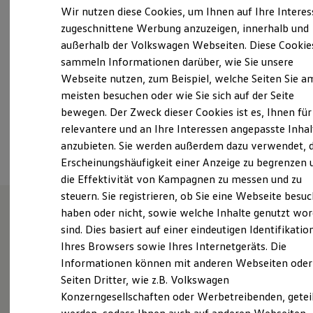
Samstag
09:00
-
12:00
Uhr
Elektrofahrzeugkonzepte
Wir nutzen diese Cookies, um Ihnen auf Ihre Intere
ID. EVERY1
Sonntag
Geschlossen
zugeschnittene Werbung anzuzeigen, innerhalb und
Reichweite
außerhalb der Volkswagen Webseiten. Diese Cookie
Reichweite der ID. Modelle
AH.Oberauer@yahoo.de
Reichweite im Winter
sammeln Informationen darüber, wie Sie unsere
Rekuperation
Webseite nutzen, zum Beispiel, welche Seiten Sie a
Laden
+49 8641 2861
meisten besuchen oder wie Sie sich auf der Seite
Laden unterwegs
Laden Zuhause
bewegen. Der Zweck dieser Cookies ist es, Ihnen für
Ladestationen finden
relevantere und an Ihre Interessen angepasste Inhal
Ansprechpartner
Ladezeitensimulator
anzubieten. Sie werden außerdem dazu verwendet, d
Batterie
Sicherheit
Erscheinungshäufigkeit einer Anzeige zu begrenzen 
Garantie und Lebensdauer
die Effektivität von Kampagnen zu messen und zu
Nachhaltigkeit
steuern. Sie registrieren, ob Sie eine Webseite besuc
Technologie
Kosten und Kauf
haben oder nicht, sowie welche Inhalte genutzt wo
Verbrauchskosten
sind. Dies basiert auf einer eindeutigen Identifikatio
Unsere Leistungen
im
Kaufoptionen
Ihres Browsers sowie Ihres Internetgeräts. Die
E-Auto-Förderung
Überblick
Software und Konnektivität
Informationen können mit anderen Webseiten oder
Die ID. Software 6
Seiten Dritter, wie z.B. Volkswagen
ID. Software Versionen und Updates
Gebrauchtwagen
Konzerngesellschaften oder Werbetreibenden, getei
Digitale Extras
Schnittstellen zu Ihrem ID.