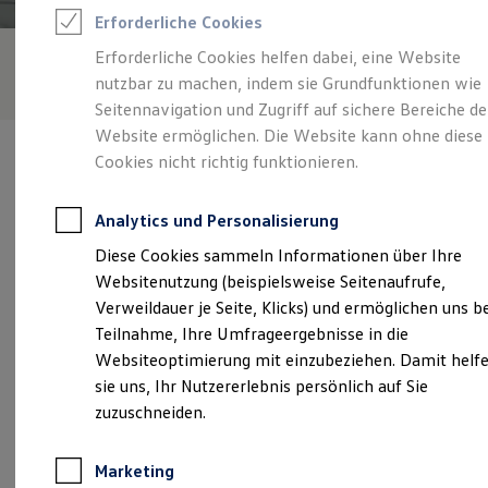
Reifenpakete
Erforderliche Cookies
Leasing
Leasing-Angebote
Erforderliche Cookies helfen dabei, eine Website
Gebrauchtwagen Leasing
nutzbar zu machen, indem sie Grundfunktionen wie
Junge Gebrauchtwagen-Leasing
Elektroauto Leasing
Seitennavigation und Zugriff auf sichere Bereiche de
Kleinwagen-Leasing
Website ermöglichen. Die Website kann ohne diese
Leasing ohne Anzahlung
Cookies nicht richtig funktionieren.
Finanzierung
Autokredit mit Schlussrate
Versicherungen und Garantien
Analytics und Personalisierung
Kfz-Versicherung
Verantwortlich für die Inhalte auf dieser Seite ist die Hans
Restschuldversicherungen
Diese Cookies sammeln Informationen über Ihre
Oberauer e.K. Inh. Sabine Oberauer
(
Impressum & Rechtliches
)
Garantien
Websitenutzung (beispielsweise Seitenaufrufe,
Wartungsverträge
Geschäftskunden
Verweildauer je Seite, Klicks) und ermöglichen uns b
Professional Class bei Volkswagen
Unsere 
Teilnahme, Ihre Umfrageergebnisse in die
Großkunden
Websiteoptimierung mit einzubeziehen. Damit helf
Behörden
Direktkunden
sie uns, Ihr Nutzererlebnis persönlich auf Sie
Sonderfahrzeuge
Rottauer Straße 21, 83224 Grassau
zuzuschneiden.
Anpfiff zum Gewinn
Elektromobilität
Montag
-
Freitag
08:00
-
17:00
Uhr
Elektroautos
Marketing
ID. Tutorials