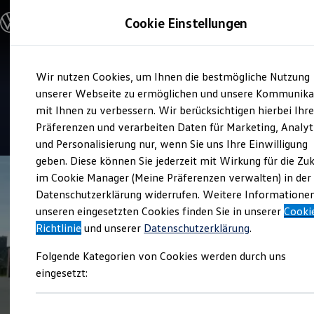
Modelle und Konfigurator
Cookie Einstellungen
Konfigurator
Modelle vergleichen
Konfiguration laden
Zum
Zum
Autosuche
Service
Wir nutzen Cookies, um Ihnen die bestmögliche Nutzung
Hauptinhalt
Footer
Elektroautos
Autohaus Hans Oberauer
springen
springen
unserer Webseite zu ermöglichen und unsere Kommunika
ENERGY Sondermodelle
Nutzfahrzeuge
mit Ihnen zu verbessern. Wir berücksichtigen hierbei Ihr
SUV und CUV
4.9
|
123 Bewertungen
Präferenzen und verarbeiten Daten für Marketing, Analyt
Familienautos
und Personalisierung nur, wenn Sie uns Ihre Einwilligung
Kombis
Kompaktwagen
geben. Diese können Sie jederzeit mit Wirkung für die Zu
Sportwagen
im Cookie Manager (Meine Präferenzen verwalten) in der
Schnell verfügbare Fahrzeuge
Angebote und Produkte
Datenschutzerklärung widerrufen. Weitere Informatione
Aktuelle Angebote
unseren eingesetzten Cookies finden Sie in unserer
Cooki
E-Auto-Förderung
Richtlinie
und unserer
Datenschutzerklärung
.
Volkswagen Marktplatz
Die ENERGY Sondermodelle
Folgende Kategorien von Cookies werden durch uns
Junge Gebrauchtwagen und Gebrauchtwagen
Volkswagen Zertifizierte Gebrauchtwagen
eingesetzt:
Elektromobilität bei Gebrauchtwagen
Zubehör- und Serviceangebote
Saisonangebote