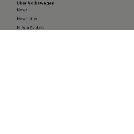
Über Volkswagen
News
Newsletter
Hilfe & Kontakt
Karriere
Händlersuche
Geschäftskunden
Information zur Barrierefreiheit
Ersthelfer/ first responder
Konzern
Volkswagen Konzern
Investor Relations
Compliance
Kontakt Cyber Security
Volkswagen Nutzfahrzeuge
Social Media
Facebook