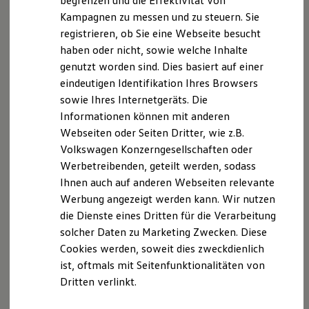
begrenzen und die Effektivität von
Hybridautos
Kampagnen zu messen und zu steuern. Sie
Marke und Erlebnis
registrieren, ob Sie eine Webseite besucht
Volkswagen R und R Experience
Datenschutzerklärung
R-Modelle
haben oder nicht, sowie welche Inhalte
R Experience
genutzt worden sind. Dies basiert auf einer
Driving Experience
A. Verantwortlicher
eindeutigen Identifikation Ihres Browsers
Volkswagen entdecken
Werkbesichtigung
sowie Ihres Internetgeräts. Die
Factory visit
Wir freuen uns, dass Sie unsere Webseite der
Informationen können mit anderen
Lifestyle Shop
Autohaus Hartmann GmbH, Bayreuther Straße 38,
Webseiten oder Seiten Dritter, wie z.B.
T-Roc Kollektion
Golf Kollektion
91322 Gräfenberg,
info@autohaus-hartmann.net
Volkswagen Konzerngesellschaften oder
ID. Kollektion
besuchen. Im Folgenden informieren wir Sie über die
Werbetreibenden, geteilt werden, sodass
Volkswagen Kollektion
Verarbeitung Ihrer personenbezogenen Daten durch
Ihnen auch auf anderen Webseiten relevante
R-Kollektion
GTI Kollektion
uns im Zusammenhang mit Ihrem Besuch unserer
Werbung angezeigt werden kann. Wir nutzen
Fußball Drop
Webseite.
die Dienste eines Dritten für die Verarbeitung
we drive football
solcher Daten zu Marketing Zwecken. Diese
#wedriveproud
B. Verarbeitung Ihrer personenbezogenen Daten
Besitzer und Service
Cookies werden, soweit dies zweckdienlich
myVolkswagen
ist, oftmals mit Seitenfunktionalitäten von
Software Updates
Unsere Webseite bietet Ihnen verschiedene
Dritten verlinkt.
Service und Ersatzteile
Angebote, die wir Ihnen in Bezug auf dabei durch uns
Inspektion und HU/AU
verarbeitete personenbezogene Daten im Folgenden
Reparaturen und Checks