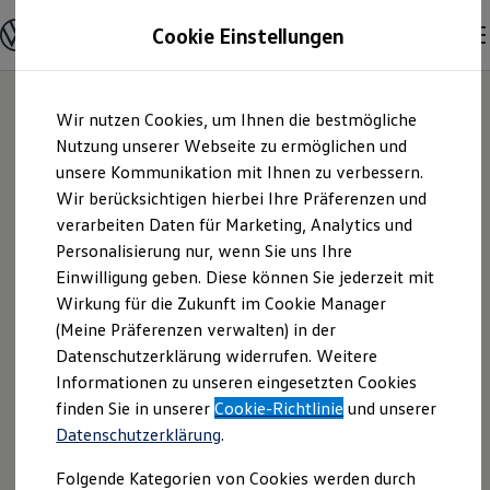
Modelle und Konfigurator
Cookie Einstellungen
Konfigurator
Modelle vergleichen
Konfiguration laden
Zum
Zum
Autosuche
Wir nutzen Cookies, um Ihnen die bestmögliche
Hauptinhalt
Footer
Elektroautos
springen
springen
Nutzung unserer Webseite zu ermöglichen und
ENERGY Sondermodelle
Nutzfahrzeuge
unsere Kommunikation mit Ihnen zu verbessern.
Autohaus Hartmann
SUV und CUV
Wir berücksichtigen hierbei Ihre Präferenzen und
Familienautos
verarbeiten Daten für Marketing, Analytics und
Kombis
GmbH | Impressum
Kompaktwagen
Personalisierung nur, wenn Sie uns Ihre
Sportwagen
Einwilligung geben. Diese können Sie jederzeit mit
& Rechtliches
Schnell verfügbare Fahrzeuge
Angebote und Produkte
Wirkung für die Zukunft im Cookie Manager
Aktuelle Angebote
(Meine Präferenzen verwalten) in der
E-Auto-Förderung
Hier finden Sie Informationen über uns
Datenschutzerklärung widerrufen. Weitere
Volkswagen Marktplatz
Informationen zu unseren eingesetzten Cookies
Die ENERGY Sondermodelle
(Autohaus Hartmann GmbH) als
Junge Gebrauchtwagen und Gebrauchtwagen
finden Sie in unserer
Cookie-Richtlinie
und unserer
verantwortlichen Anbieter von Inhalten
Volkswagen Zertifizierte Gebrauchtwagen
Datenschutzerklärung
.
und Angeboten, die auf dieser Website
Elektromobilität bei Gebrauchtwagen
Zubehör- und Serviceangebote
speziell aufgeführt sind.
Folgende Kategorien von Cookies werden durch
Saisonangebote