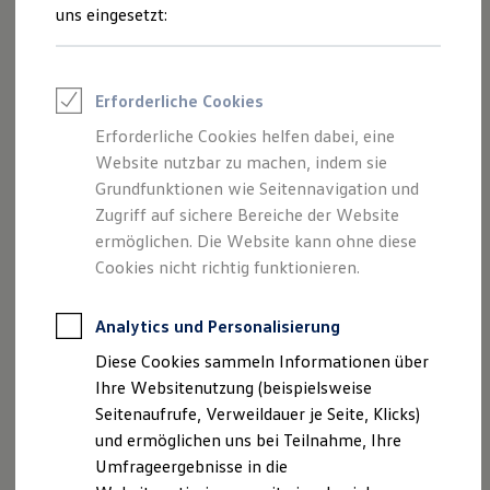
Reifenpakete
uns eingesetzt:
Leasing
Leasing-Angebote
Gebrauchtwagen Leasing
Junge Gebrauchtwagen-Leasing
Impressum
Erforderliche Cookies
Elektroauto Leasing
Kleinwagen-Leasing
Erforderliche Cookies helfen dabei, eine
Datenschutzerklärung
Leasing ohne Anzahlung
Website nutzbar zu machen, indem sie
Finanzierung
Autokredit mit Schlussrate
Grundfunktionen wie Seitennavigation und
Versicherungen und Garantien
Zugriff auf sichere Bereiche der Website
Impressum
Kfz-Versicherung
ermöglichen. Die Website kann ohne diese
Restschuldversicherungen
Garantien
Cookies nicht richtig funktionieren.
Autohaus Hartmann GmbH
Wartungsverträge
Geschäftskunden
Professional Class bei Volkswagen
Analytics und Personalisierung
Bayreuther Straße 38
Großkunden
Diese Cookies sammeln Informationen über
Behörden
91322 Gräfenberg
Direktkunden
Ihre Websitenutzung (beispielsweise
Sonderfahrzeuge
Seitenaufrufe, Verweildauer je Seite, Klicks)
Anpfiff zum Gewinn
Telefon: 09192/9265-0
und ermöglichen uns bei Teilnahme, Ihre
Elektromobilität
Elektroautos
Umfrageergebnisse in die
Fax: 09192/9265-50
ID. Tutorials