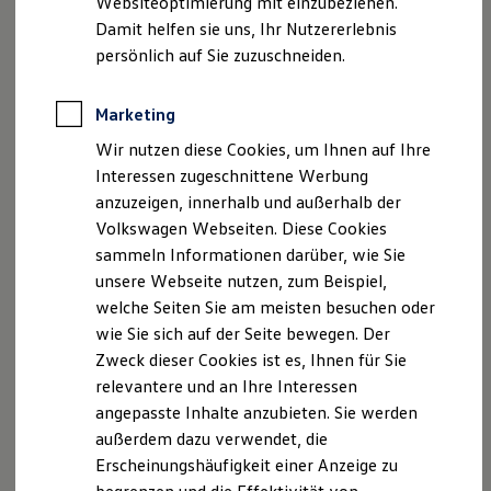
Websiteoptimierung mit einzubeziehen.
Elektrofahrzeugkonzepte
Damit helfen sie uns, Ihr Nutzererlebnis
ID. EVERY1
E-Mail:
info@autohaus-hartmann.net
Reichweite
persönlich auf Sie zuzuschneiden.
Reichweite der ID. Modelle
Geschäftsführer: Peter Bail, Timo Bail
Reichweite im Winter
Rekuperation
Marketing
USt.-ID: DE 250 121 856
Laden
Wir nutzen diese Cookies, um Ihnen auf Ihre
Laden unterwegs
Laden Zuhause
Interessen zugeschnittene Werbung
Handelsregister: Bamberg HRB 4811
Ladestationen finden
anzuzeigen, innerhalb und außerhalb der
Ladezeitensimulator
Steuernummer: 217/152/01108
Volkswagen Webseiten. Diese Cookies
Batterie
Sicherheit
sammeln Informationen darüber, wie Sie
Garantie und Lebensdauer
Versicherungsvermittlerregister: D-R4JO-P59TZ-88
unsere Webseite nutzen, zum Beispiel,
Nachhaltigkeit
welche Seiten Sie am meisten besuchen oder
Technologie
Hinweis gemäß § 36
Kosten und Kauf
wie Sie sich auf der Seite bewegen. Der
Verbrauchskosten
Verbraucherstreitbeilegungsgesetz (VSBG)
Zweck dieser Cookies ist es, Ihnen für Sie
Kaufoptionen
relevantere und an Ihre Interessen
E-Auto-Förderung
Wir sind zur Teilnahme an einem
Software und Konnektivität
angepasste Inhalte anzubieten. Sie werden
Streitbeilegungsverfahren vor einer
Die ID. Software 6
außerdem dazu verwendet, die
ID. Software Versionen und Updates
Verbraucherschlichtungsstelle weder bereit noch dazu
Erscheinungshäufigkeit einer Anzeige zu
Digitale Extras
verpflichtet.
Schnittstellen zu Ihrem ID.