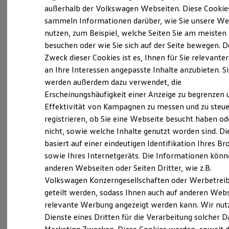
Probefahrt vereinbaren
Elektrofahrzeugkonzepte
außerhalb der Volkswagen Webseiten. Diese Cookie
ID. EVERY1
sammeln Informationen darüber, wie Sie unsere We
Reichweite
nutzen, zum Beispiel, welche Seiten Sie am meisten
Reichweite der ID. Modelle
Reichweite im Winter
besuchen oder wie Sie sich auf der Seite bewegen. D
Rekuperation
Zweck dieser Cookies ist es, Ihnen für Sie relevante
Fahrzeugangebot anfordern
Laden
an Ihre Interessen angepasste Inhalte anzubieten. S
Laden unterwegs
Laden Zuhause
werden außerdem dazu verwendet, die
Ladestationen finden
Erscheinungshäufigkeit einer Anzeige zu begrenzen 
Ladezeitensimulator
Effektivität von Kampagnen zu messen und zu steue
Batterie
Serviceanfrage stellen
Sicherheit
registrieren, ob Sie eine Webseite besucht haben od
Garantie und Lebensdauer
nicht, sowie welche Inhalte genutzt worden sind. Di
Nachhaltigkeit
basiert auf einer eindeutigen Identifikation Ihres B
Technologie
Kosten und Kauf
sowie Ihres Internetgeräts. Die Informationen kön
Details des Golf
Verbrauchskosten
anderen Webseiten oder Seiten Dritter, wie z.B.
Kaufoptionen
Volkswagen Konzerngesellschaften oder Werbetrei
E-Auto-Förderung
Software und Konnektivität
geteilt werden, sodass Ihnen auch auf anderen Web
Die ID. Software 6
relevante Werbung angezeigt werden kann. Wir nut
ID. Software Versionen und Updates
Dienste eines Dritten für die Verarbeitung solcher D
Digitale Extras
Schnittstellen zu Ihrem ID.