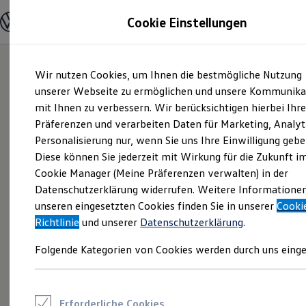
Modelle und Konfigurator
Cookie Einstellungen
Konfigurator
Modelle vergleichen
Konfiguration laden
Zum
Zum
Autosuche
Wir nutzen Cookies, um Ihnen die bestmögliche Nutzung
Hauptinhalt
Footer
Elektroautos
springen
springen
unserer Webseite zu ermöglichen und unsere Kommunika
ENERGY Sondermodelle
Nutzfahrzeuge
mit Ihnen zu verbessern. Wir berücksichtigen hierbei Ihr
SUV und CUV
Präferenzen und verarbeiten Daten für Marketing, Analyt
Familienautos
Personalisierung nur, wenn Sie uns Ihre Einwilligung gebe
Kombis
Kompaktwagen
Diese können Sie jederzeit mit Wirkung für die Zukunft i
Sportwagen
Cookie Manager (Meine Präferenzen verwalten) in der
Schnell verfügbare Fahrzeuge
Angebote und Produkte
Datenschutzerklärung widerrufen. Weitere Informatione
Aktuelle Angebote
unseren eingesetzten Cookies finden Sie in unserer
Cooki
E-Auto-Förderung
Richtlinie
und unserer
Datenschutzerklärung
.
Volkswagen Marktplatz
Die ENERGY Sondermodelle
Folgende Kategorien von Cookies werden durch uns einge
Junge Gebrauchtwagen und Gebrauchtwagen
Volkswagen Zertifizierte Gebrauchtwagen
Elektromobilität bei Gebrauchtwagen
Zubehör- und Serviceangebote
Saisonangebote
Erforderliche Cookies