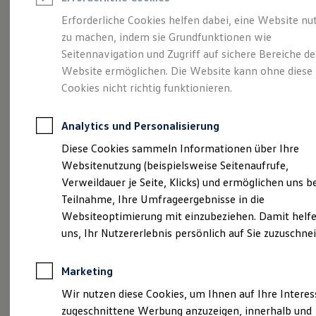
Reifenpakete
Leasing
Erforderliche Cookies helfen dabei, eine Website nu
Leasing-Angebote
zu machen, indem sie Grundfunktionen wie
Eine Klasse für sich.
Gebrauchtwagen Leasing
Seitennavigation und Zugriff auf sichere Bereiche de
Junge Gebrauchtwagen-Leasing
Elektroauto Leasing
Website ermöglichen. Die Website kann ohne diese
Der Golf.
Kleinwagen-Leasing
Cookies nicht richtig funktionieren.
Leasing ohne Anzahlung
Finanzierung
Autokredit mit Schlussrate
Analytics und Personalisierung
Versicherungen und Garantien
Kfz-Versicherung
Diese Cookies sammeln Informationen über Ihre
Restschuldversicherungen
Websitenutzung (beispielsweise Seitenaufrufe,
Garantien
Verweildauer je Seite, Klicks) und ermöglichen uns b
Wartungsverträge
Geschäftskunden
Teilnahme, Ihre Umfrageergebnisse in die
Professional Class bei Volkswagen
Websiteoptimierung mit einzubeziehen. Damit helfe
Großkunden
(
Impressum & Rechtliches
)
uns, Ihr Nutzererlebnis persönlich auf Sie zuzuschne
Behörden
Direktkunden
Sonderfahrzeuge
Marketing
Anpfiff zum Gewinn
Elektromobilität
Wir nutzen diese Cookies, um Ihnen auf Ihre Intere
Elektroautos
zugeschnittene Werbung anzuzeigen, innerhalb und
ID. Tutorials