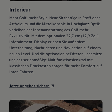
Magazin
Interieur
Lifestyle
Transport
Mehr
Golf
, mehr Style: Neue Sitzbezüge in Stoff oder
Familie
Elektromobilität
ArtVelours und die Mittelkonsole in Hochglanz-Optik
Volkswagen R
verleihen der Innenausstattung des
Golf
mehr
Pannen- und Unfallhilfe
Exklusivität. Mit dem optionalen 32,7 cm (12,9 Zoll)
Volkswagen Kundenbetreuung
Infotainment-Display erleben Sie außerdem
Unterhaltung, Nachrichten und Navigation auf einem
neuen Level. Und die optionalen belüfteten Ledersitze
und das serienmäßige Multifunktionslenkrad mit
klassischen Drucktasten sorgen für mehr Komfort auf
Ihren Fahrten.
Jetzt Angebot sichern