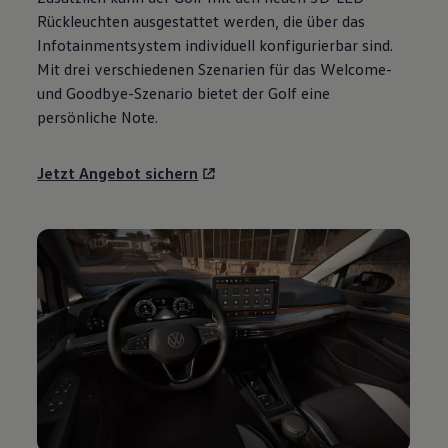
Motorenöl und Flüssigkeiten
Rückleuchten ausgestattet werden, die über das
Räder und Reifen
Infotainmentsystem individuell konfigurierbar sind.
Pannen- und Unfallhilfe
Mit drei verschiedenen Szenarien für das Welcome-
Economy Service
Volkswagen Teile
und Goodbye-Szenario bietet der
Golf
eine
Zubehör
persönliche Note.
Modellspezifisches Zubehör
Schutz und Pflege
Transport
Jetzt Angebot sichern
Entertainment und Elektronik
Individualisieren
Wallbox und Ladekabel
Digitale Extras
Dienste für Ihr Modell finden
Volkswagen Apps, Login und Shop
Handy und Fahrzeug verbinden
Updates für Software, Karten und Radio
Über Ihr Auto
Vorgängermodelle
Kundeninformationen
Volkswagen Kundenbetreuung
Warn- und Kontrollleuchten
Assistenzsysteme
Digitale Betriebsanleitung
Live Beratung