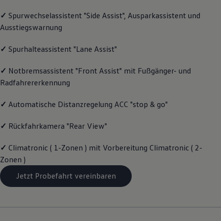
Motorenöl und Flüssigkeiten
✓
Spurwechselassistent "Side Assist", Ausparkassistent und
Räder und Reifen
Pannen- und Unfallhilfe
Ausstiegswarnung
Economy Service
Volkswagen Teile
✓
Spurhalteassistent "Lane Assist"
Zubehör
Modellspezifisches Zubehör
Schutz und Pflege
✓
Notbremsassistent "Front Assist" mit Fußgänger- und
Transport
Radfahrererkennung
Entertainment und Elektronik
Individualisieren
✓
Automatische Distanzregelung ACC "stop & go"
Wallbox und Ladekabel
Digitale Extras
Dienste für Ihr Modell finden
✓
Rückfahrkamera "Rear View"
Volkswagen Apps, Login und Shop
Handy und Fahrzeug verbinden
✓
Climatronic ( 1-Zonen ) mit Vorbereitung Climatronic ( 2-
Updates für Software, Karten und Radio
Über Ihr Auto
Zonen )
Vorgängermodelle
Jetzt Probefahrt vereinbaren
Kundeninformationen
Volkswagen Kundenbetreuung
Warn- und Kontrollleuchten
Assistenzsysteme
Digitale Betriebsanleitung
Live Beratung