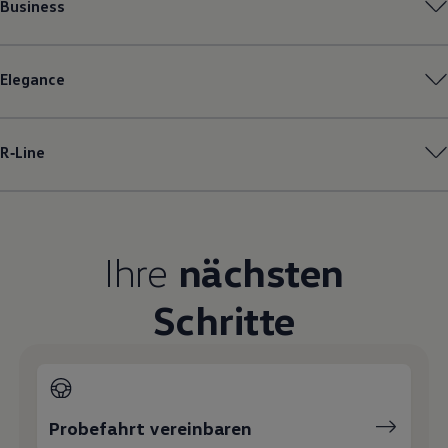
Business
Magazin
Lifestyle
Transport
Familie
Elegance
Elektromobilität
Volkswagen R
Pannen- und Unfallhilfe
Volkswagen Kundenbetreuung
R‑Line
Ihre
nächsten
Schritte
Probefahrt vereinbaren