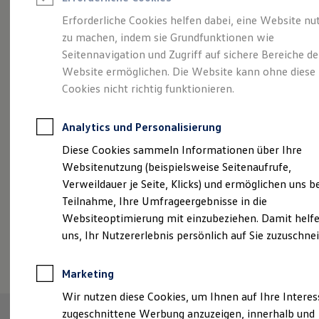
Reifenpakete
Leasing
Erforderliche Cookies helfen dabei, eine Website nu
Leasing-Angebote
zu machen, indem sie Grundfunktionen wie
Eleganzschön
Gebrauchtwagen Leasing
Seitennavigation und Zugriff auf sichere Bereiche de
Junge Gebrauchtwagen-Leasing
Elektroauto Leasing
Website ermöglichen. Die Website kann ohne diese
großartig.
Der Passat.
Kleinwagen-Leasing
Cookies nicht richtig funktionieren.
Leasing ohne Anzahlung
Finanzierung
Autokredit mit Schlussrate
Analytics und Personalisierung
Versicherungen und Garantien
Kfz-Versicherung
Diese Cookies sammeln Informationen über Ihre
Restschuldversicherungen
Websitenutzung (beispielsweise Seitenaufrufe,
Garantien
Verweildauer je Seite, Klicks) und ermöglichen uns b
Wartungsverträge
Geschäftskunden
Teilnahme, Ihre Umfrageergebnisse in die
Professional Class bei Volkswagen
Websiteoptimierung mit einzubeziehen. Damit helfe
Großkunden
uns, Ihr Nutzererlebnis persönlich auf Sie zuzuschne
Behörden
(
Impressum & Rechtliches
)
Direktkunden
Sonderfahrzeuge
Marketing
Anpfiff zum Gewinn
Elektromobilität
Wir nutzen diese Cookies, um Ihnen auf Ihre Intere
Elektroautos
zugeschnittene Werbung anzuzeigen, innerhalb und
ID. Tutorials