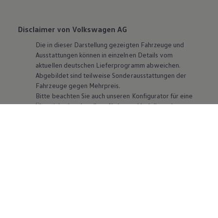
Disclaimer von Volkswagen AG
Die in dieser Darstellung gezeigten Fahrzeuge und
Ausstattungen können in einzelnen Details vom
aktuellen deutschen Lieferprogramm abweichen.
Abgebildet sind teilweise Sonderausstattungen der
Fahrzeuge gegen Mehrpreis.
Bitte beachten Sie auch unseren Konfigurator für eine
Übersicht der aktuell verfügbaren Modelle und
Ausstattungen.
Die angegebenen Verbrauchs- und Emissionswerte
beziehen sich nicht auf ein einzelnes Fahrzeug und sind
nicht Bestandteil des Angebots, sondern dienen allein
Vergleichszwecken zwischen den verschiedenen
Fahrzeugtypen. Zusatzausstattungen und
Zubehör
(Anbauteile, Reifenformat usw.) können relevante
Fahrzeugparameter, wie
z. B.
Gewicht, Rollwiderstand
und Aerodynamik verändern und neben Witterungs-
und Verkehrsbedingungen sowie dem individuellen