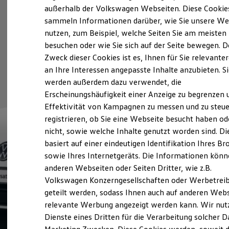
Elektrofahrzeugkonzepte
außerhalb der Volkswagen Webseiten. Diese Cookie
ID. EVERY1
sammeln Informationen darüber, wie Sie unsere We
Reichweite
nutzen, zum Beispiel, welche Seiten Sie am meisten
Reichweite der ID. Modelle
Reichweite im Winter
besuchen oder wie Sie sich auf der Seite bewegen. D
Rekuperation
Zweck dieser Cookies ist es, Ihnen für Sie relevante
Laden
an Ihre Interessen angepasste Inhalte anzubieten. S
Laden unterwegs
Laden Zuhause
werden außerdem dazu verwendet, die
Ladestationen finden
Erscheinungshäufigkeit einer Anzeige zu begrenzen 
Ladezeitensimulator
Effektivität von Kampagnen zu messen und zu steue
Batterie
Sicherheit
registrieren, ob Sie eine Webseite besucht haben od
Garantie und Lebensdauer
nicht, sowie welche Inhalte genutzt worden sind. Di
Nachhaltigkeit
basiert auf einer eindeutigen Identifikation Ihres B
Technologie
Kosten und Kauf
sowie Ihres Internetgeräts. Die Informationen kön
Verbrauchskosten
anderen Webseiten oder Seiten Dritter, wie z.B.
Kaufoptionen
Volkswagen Konzerngesellschaften oder Werbetrei
E-Auto-Förderung
Software und Konnektivität
geteilt werden, sodass Ihnen auch auf anderen Web
Die ID. Software 6
relevante Werbung angezeigt werden kann. Wir nut
ID. Software Versionen und Updates
Dienste eines Dritten für die Verarbeitung solcher D
Digitale Extras
Schnittstellen zu Ihrem ID.