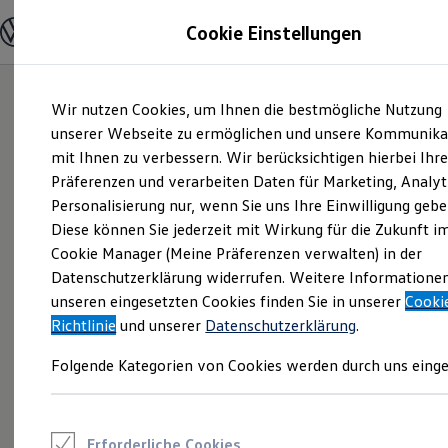
Modelle und Konfigurator
Cookie Einstellungen
Konfigurator
Modelle vergleichen
Konfiguration laden
Zum
Zum
Autosuche
Wir nutzen Cookies, um Ihnen die bestmögliche Nutzung
Hauptinhalt
Footer
Elektroautos
springen
springen
unserer Webseite zu ermöglichen und unsere Kommunika
ENERGY Sondermodelle
Nutzfahrzeuge
mit Ihnen zu verbessern. Wir berücksichtigen hierbei Ihr
SUV und CUV
Präferenzen und verarbeiten Daten für Marketing, Analyt
Familienautos
Personalisierung nur, wenn Sie uns Ihre Einwilligung gebe
Kombis
Kompaktwagen
Diese können Sie jederzeit mit Wirkung für die Zukunft i
Sportwagen
Cookie Manager (Meine Präferenzen verwalten) in der
Schnell verfügbare Fahrzeuge
Angebote und Produkte
Datenschutzerklärung widerrufen. Weitere Informatione
Aktuelle Angebote
unseren eingesetzten Cookies finden Sie in unserer
Cooki
E-Auto-Förderung
Richtlinie
und unserer
Datenschutzerklärung
.
Volkswagen Marktplatz
Die ENERGY Sondermodelle
Folgende Kategorien von Cookies werden durch uns einge
Junge Gebrauchtwagen und Gebrauchtwagen
Volkswagen Zertifizierte Gebrauchtwagen
Elektromobilität bei Gebrauchtwagen
Zubehör- und Serviceangebote
Saisonangebote
Erforderliche Cookies