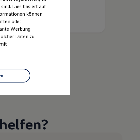
ind. Dies basiert auf
Informationen können
aften oder
evante Werbung
solcher Daten zu
 mit
k
en
helfen?