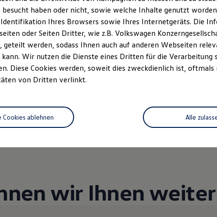
ab, siehe auf den entsprechenden
 besucht haben oder nicht, sowie welche Inhalte genutzt worden s
Öffnungszeiten-Seiten
 Identifikation Ihres Browsers sowie Ihres Internetgeräts. Die 
iten oder Seiten Dritter, wie z.B. Volkswagen Konzerngesellsch
 geteilt werden, sodass Ihnen auch auf anderen Webseiten rel
kann. Wir nutzen die Dienste eines Dritten für die Verarbeitung 
. Diese Cookies werden, soweit dies zweckdienlich ist, oftmals
täten von Dritten verlinkt.
Unsere Leistungen
im Überblic
e Cookies ablehnen
Alle zulass
Gebrauchtwagen
Service
nnen wir Ihnen weiter