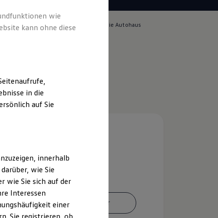
rundfunktionen wie
lich für die Inhalte auf dieser Seite ist die Autohaus
ebsite kann ohne diese
nn GmbH
(
Impressum & Rechtliches
)
eitenaufrufe,
bnisse in die
rsönlich auf Sie
nzuzeigen, innerhalb
darüber, wie Sie
 wie Sie sich auf der
hre Interessen
Ansprechpartner
ungshäufigkeit einer
. Sie registrieren, ob