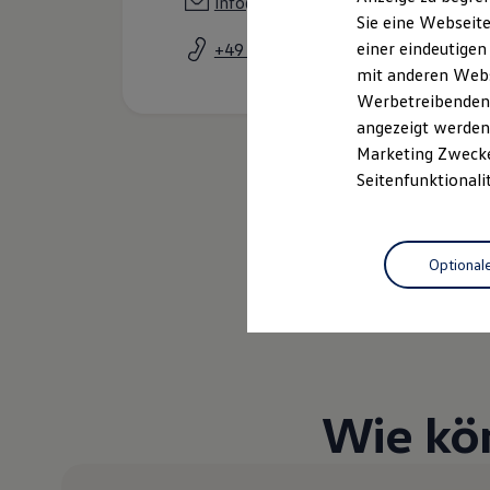
info@autohaus-heinemann.de
Elektrofahrzeugkonzepte
Sie eine Webseite
ID. EVERY1
einer eindeutigen
+49 4407 99800
Reichweite
Reichweite der ID. Modelle
mit anderen Webse
Reichweite im Winter
Werbetreibenden,
Rekuperation
angezeigt werden 
Laden
Laden unterwegs
Marketing Zwecken
Laden Zuhause
Seitenfunktionali
Ladestationen finden
Ladezeitensimulator
Batterie
Sicherheit
Optional
Garantie und Lebensdauer
Nachhaltigkeit
Technologie
Kosten und Kauf
Verbrauchskosten
Kaufoptionen
E-Auto-Förderung
Software und Konnektivität
Wie kö
Die ID. Software 6
ID. Software Versionen und Updates
Digitale Extras
Schnittstellen zu Ihrem ID.