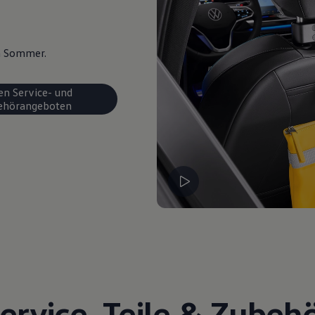
en Sommer.
en Service- und
ehörangeboten
ervice
,
Teile
&
Zubeh