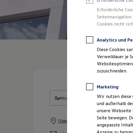
Erforderliche Co
Reifenpakete
Leasing
Erforderliche Coo
Leasing-Angebote
Seitennavigation 
Gebrauchtwagen Leasing
Cookies nicht rich
Junge Gebrauchtwagen-Leasing
Elektroauto Leasing
Kleinwagen-Leasing
Analytics und Pe
Leasing ohne Anzahlung
Finanzierung
Diese Cookies sa
Autokredit mit Schlussrate
Versicherungen und Garantien
Verweildauer je S
Kfz-Versicherung
Websiteoptimierun
Restschuldversicherungen
zuzuschneiden.
Garantien
Wartungsverträge
Geschäftskunden
Marketing
Professional Class bei Volkswagen
Großkunden
Wir nutzen diese 
Behörden
und außerhalb de
Direktkunden
Sonderfahrzeuge
unsere Webseite n
Anpfiff zum Gewinn
Seite bewegen. De
Elektromobilität
Oldenburger Straße 290, 26203 Wa
angepasste Inhalt
Elektroautos
ID. Tutorials
Anzeige zu begren