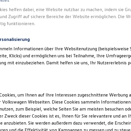
okies
kies helfen dabei, eine Website nutzbar zu machen, indem sie G
Verantwort
und Zugriff auf sichere Bereiche der Website ermöglichen. Die W
Heinema
tig funktionieren.
rsonalisierung
mmeln Informationen über Ihre Websitenutzung (beispielsweise S
eite, Klicks) und ermöglichen uns bei Teilnahme, Ihre Umfrageerge
g mit einzubeziehen. Damit helfen sie uns, Ihr Nutzererlebnis pe
Cookies, um Ihnen auf Ihre Interessen zugeschnittene Werbung a
Montag
-
Donnerstag
07:30
-
18:00
Uhr
Unsere Abteilungen
r Volkswagen Webseiten. Diese Cookies sammeln Informationen 
Freitag
07:30
-
17:30
Uhr
utzen, zum Beispiel, welche Seiten Sie am meisten besuchen oder
Samstag
09:00
-
13:00
Uhr
r Zweck dieser Cookies ist es, Ihnen für Sie relevantere und an I
rdenburg
Sonntag
Geschlossen
e anzubieten. Sie werden außerdem dazu verwendet, die Erschein
Öffnungszeiten: Teiledienst und Verkauf weichen
zen und die Effektivität von Kampagnen zu messen und zu steuern