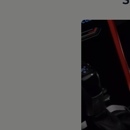
Magazin
Lifestyle
Transport
Familie
Elektromobilität
Volkswagen R
Pannen- und Unfallhilfe
Volkswagen Kundenbetreuung