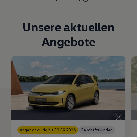
Magazin
Lifestyle
Transport
Familie
Unsere aktuellen
Elektromobilität
Volkswagen R
Angebote
Pannen- und Unfallhilfe
Volkswagen Kundenbetreuung
Angebot gültig bis 30.09.2026
Geschäftskunden