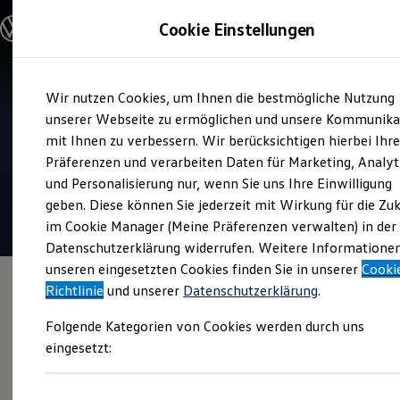
Modelle und Konfigurator
Cookie Einstellungen
Konfigurator
Modelle vergleichen
Konfiguration laden
Zum
Zum
Autosuche
Wir nutzen Cookies, um Ihnen die bestmögliche Nutzung
Hauptinhalt
Footer
Elektroautos
Verkauf und Service
springen
springen
unserer Webseite zu ermöglichen und unsere Kommunika
ENERGY Sondermodelle
Autohaus Heinz Rakel GmbH
Nutzfahrzeuge
mit Ihnen zu verbessern. Wir berücksichtigen hierbei Ihr
SUV und CUV
Präferenzen und verarbeiten Daten für Marketing, Analyt
Familienautos
4.9
|
256 Bewertungen
und Personalisierung nur, wenn Sie uns Ihre Einwilligung
Kombis
Kompaktwagen
geben. Diese können Sie jederzeit mit Wirkung für die Zu
Sportwagen
im Cookie Manager (Meine Präferenzen verwalten) in der
Schnell verfügbare Fahrzeuge
Angebote und Produkte
Datenschutzerklärung widerrufen. Weitere Informatione
Aktuelle Angebote
unseren eingesetzten Cookies finden Sie in unserer
Cooki
E-Auto-Förderung
Richtlinie
und unserer
Datenschutzerklärung
.
Volkswagen Marktplatz
Die ENERGY Sondermodelle
Folgende Kategorien von Cookies werden durch uns
Junge Gebrauchtwagen und Gebrauchtwagen
Volkswagen Zertifizierte Gebrauchtwagen
eingesetzt:
Elektromobilität bei Gebrauchtwagen
Zubehör- und Serviceangebote
Saisonangebote