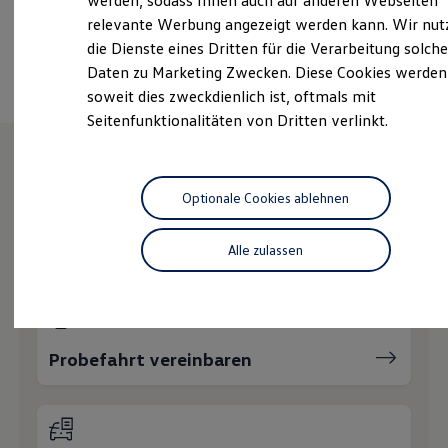
werden, sodass Ihnen auch auf anderen Webseiten
Hybridautos
relevante Werbung angezeigt werden kann. Wir nut
Marke und Erlebnis
Ansprechpartner
die Dienste eines Dritten für die Verarbeitung solche
Volkswagen R und R Experience
R-Modelle
Daten zu Marketing Zwecken. Diese Cookies werden
R Experience
soweit dies zweckdienlich ist, oftmals mit
Driving Experience
Seitenfunktionalitäten von Dritten verlinkt.
Volkswagen entdecken
Werkbesichtigung
Factory visit
Lifestyle Shop
Wie können wir
T-Roc Kollektion
Optionale Cookies ablehnen
Golf Kollektion
ID. Kollektion
Ihnen weiterhelfen?
Volkswagen Kollektion
Alle zulassen
R-Kollektion
GTI Kollektion
Fußball Drop
we drive football
#wedriveproud
Besitzer und Service
Probefahrt vereinbaren
myVolkswagen
Software Updates
Service und Ersatzteile
Inspektion und HU/AU
Reparaturen und Checks