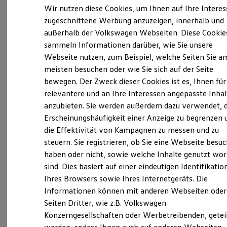
Elektrofahrzeugkonzepte
Wir nutzen diese Cookies, um Ihnen auf Ihre Intere
ID. EVERY1
zugeschnittene Werbung anzuzeigen, innerhalb und
Verantwortlich für die Inhalte auf dieser Seite ist die Autohaus
Reichweite
außerhalb der Volkswagen Webseiten. Diese Cookie
Heinz Rakel GmbH
Reichweite der ID. Modelle
(
Impressum & Rechtliches
)
Reichweite im Winter
sammeln Informationen darüber, wie Sie unsere
Rekuperation
Webseite nutzen, zum Beispiel, welche Seiten Sie a
Laden
Unsere 
meisten besuchen oder wie Sie sich auf der Seite
Laden unterwegs
Laden Zuhause
bewegen. Der Zweck dieser Cookies ist es, Ihnen für
Ladestationen finden
relevantere und an Ihre Interessen angepasste Inhal
Ladezeitensimulator
Meppener Straße 134, 49744 Geeste
anzubieten. Sie werden außerdem dazu verwendet, d
Batterie
Sicherheit
Erscheinungshäufigkeit einer Anzeige zu begrenzen 
Garantie und Lebensdauer
Montag
-
Donnerstag
07:30
-
19:00
Uhr
die Effektivität von Kampagnen zu messen und zu
Nachhaltigkeit
steuern. Sie registrieren, ob Sie eine Webseite besuc
Freitag
Technologie
07:30
-
18:45
Uhr
Kosten und Kauf
haben oder nicht, sowie welche Inhalte genutzt wo
Samstag
07:30
-
13:00
Uhr
Verbrauchskosten
sind. Dies basiert auf einer eindeutigen Identifikatio
Kaufoptionen
Sonntag
Geschlossen
Ihres Browsers sowie Ihres Internetgeräts. Die
E-Auto-Förderung
Software und Konnektivität
Informationen können mit anderen Webseiten oder
info@autohaus-rakel.de
Die ID. Software 6
Seiten Dritter, wie z.B. Volkswagen
ID. Software Versionen und Updates
Konzerngesellschaften oder Werbetreibenden, getei
Digitale Extras
+49 5937 92760
Schnittstellen zu Ihrem ID.