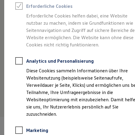
Reifenpakete
Erforderliche Cookies
Leasing
Angebot gültig bis 30.09.2026
Geschäftskunden
Leasing-Angebote
Erforderliche Cookies helfen dabei, eine Website
Gebrauchtwagen Leasing
Eine Spur Extra.
Der neue vollelektrische ID.
So
nutzbar zu machen, indem sie Grundfunktionen wie
Junge Gebrauchtwagen-Leasing
Polo.
Ab
Elektroauto Leasing
Seitennavigation und Zugriff auf sichere Bereiche de
Kleinwagen-Leasing
€ 
Ab 269,00 €
Website ermöglichen. Die Website kann ohne diese
mtl. leasen für Geschäftskunden | 0,00
Leasing ohne Anzahlung
Fa
€ Sonderzahlung | 48 Monate Laufzeit | Jährliche
Cookies nicht richtig funktionieren.
Finanzierung
Autokredit mit Schlussrate
Fahrleistung: 10.000 km
Versicherungen und Garantien
Analytics und Personalisierung
Kfz-Versicherung
Restschuldversicherungen
Details ansehen
Diese Cookies sammeln Informationen über Ihre
Garantien
Websitenutzung (beispielsweise Seitenaufrufe,
Wartungsverträge
Geschäftskunden
Verweildauer je Seite, Klicks) und ermöglichen uns b
Professional Class bei Volkswagen
Teilnahme, Ihre Umfrageergebnisse in die
Großkunden
Websiteoptimierung mit einzubeziehen. Damit helf
Behörden
Direktkunden
sie uns, Ihr Nutzererlebnis persönlich auf Sie
Sonderfahrzeuge
zuzuschneiden.
Anpfiff zum Gewinn
Elektromobilität
Elektroautos
Marketing
ID. Tutorials