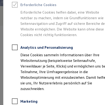
Reifenpakete
Erforderliche Cookies
Leasing
Leasing-Angebote
Erforderliche Cookies helfen dabei, eine Website
Gebrauchtwagen Leasing
nutzbar zu machen, indem sie Grundfunktionen wie
Junge Gebrauchtwagen-Leasing
Elektroauto Leasing
Seitennavigation und Zugriff auf sichere Bereiche de
Kleinwagen-Leasing
Website ermöglichen. Die Website kann ohne diese
Leasing ohne Anzahlung
Cookies nicht richtig funktionieren.
Finanzierung
Autokredit mit Schlussrate
Versicherungen und Garantien
Analytics und Personalisierung
Kfz-Versicherung
Verantwortlich für die Inhalte auf dieser Seite ist die Autohaus
Restschuldversicherungen
Diese Cookies sammeln Informationen über Ihre
Hermsdorfer Kreuz GmbH
(
Impressum & Rechtliches
)
Garantien
Websitenutzung (beispielsweise Seitenaufrufe,
Wartungsverträge
Geschäftskunden
Verweildauer je Seite, Klicks) und ermöglichen uns b
Professional Class bei Volkswagen
Unsere 
Teilnahme, Ihre Umfrageergebnisse in die
Großkunden
Websiteoptimierung mit einzubeziehen. Damit helf
Behörden
Direktkunden
sie uns, Ihr Nutzererlebnis persönlich auf Sie
Sonderfahrzeuge
An der Krümme 2, 07639 Bad Klosterlausnitz
zuzuschneiden.
Anpfiff zum Gewinn
Elektromobilität
Montag
-
Freitag
07:00
-
17:00
Uhr
Elektroautos
Marketing
ID. Tutorials