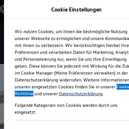
Modelle und Konfigurator
Cookie Einstellungen
Konfigurator
Modelle vergleichen
Konfiguration laden
Zum
Zum
Autosuche
Service
Wir nutzen Cookies, um Ihnen die bestmögliche Nutzung
Hauptinhalt
Footer
Elektroautos
Autohaus Hermsdorfer Kreuz
springen
springen
unserer Webseite zu ermöglichen und unsere Kommunika
ENERGY Sondermodelle
Nutzfahrzeuge
mit Ihnen zu verbessern. Wir berücksichtigen hierbei Ihr
SUV und CUV
4.9
|
226 Bewertungen
Präferenzen und verarbeiten Daten für Marketing, Analyt
Familienautos
und Personalisierung nur, wenn Sie uns Ihre Einwilligung
Kombis
Kompaktwagen
geben. Diese können Sie jederzeit mit Wirkung für die Zu
Sportwagen
im Cookie Manager (Meine Präferenzen verwalten) in der
Schnell verfügbare Fahrzeuge
Angebote und Produkte
Datenschutzerklärung widerrufen. Weitere Informatione
Aktuelle Angebote
unseren eingesetzten Cookies finden Sie in unserer
Cooki
E-Auto-Förderung
Richtlinie
und unserer
Datenschutzerklärung
.
Volkswagen Marktplatz
Die ENERGY Sondermodelle
Folgende Kategorien von Cookies werden durch uns
Junge Gebrauchtwagen und Gebrauchtwagen
Volkswagen Zertifizierte Gebrauchtwagen
eingesetzt:
Elektromobilität bei Gebrauchtwagen
Zubehör- und Serviceangebote
Saisonangebote