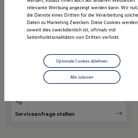
werden, sodass Ihnen auch auf anderen Webseiten
Service
Hybridautos
relevante Werbung angezeigt werden kann. Wir nut
Marke und Erlebnis
die Dienste eines Dritten für die Verarbeitung solche
Volkswagen R und R Experience
R-Modelle
Daten zu Marketing Zwecken. Diese Cookies werden
R Experience
Wie können wir
soweit dies zweckdienlich ist, oftmals mit
Driving Experience
Seitenfunktionalitäten von Dritten verlinkt.
Volkswagen entdecken
Ihnen weiterhelfen?
Werkbesichtigung
Factory visit
Lifestyle Shop
T-Roc Kollektion
Optionale Cookies ablehnen
Golf Kollektion
ID. Kollektion
Volkswagen Kollektion
Alle zulassen
Servicetermin buchen
R-Kollektion
GTI Kollektion
Fußball Drop
we drive football
#wedriveproud
Besitzer und Service
Serviceanfrage stellen
myVolkswagen
Software Updates
Service und Ersatzteile
Inspektion und HU/AU
Reparaturen und Checks