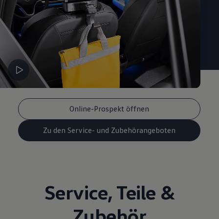
Magazin
Lifestyle
Transport
Familie
Elektromobilität
Volkswagen R
Pannen- und Unfallhilfe
Volkswagen Kundenbetreuung
Online-Prospekt öffnen
Zu den Service- und Zubehörangeboten
Service
,
Teile
&
Zubehör