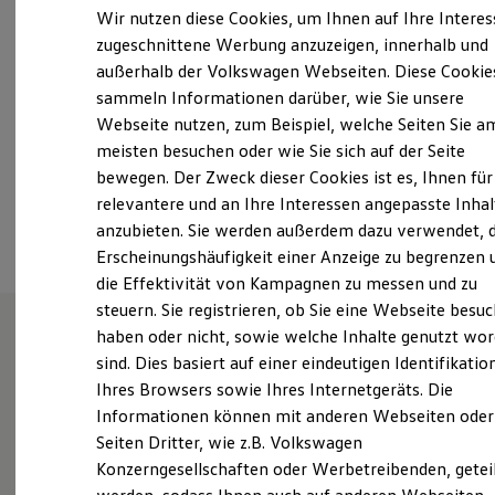
Samstag
Geschlossen
Elektrofahrzeugkonzepte
Wir nutzen diese Cookies, um Ihnen auf Ihre Intere
ID. EVERY1
Sonntag
Geschlossen
zugeschnittene Werbung anzuzeigen, innerhalb und
Reichweite
außerhalb der Volkswagen Webseiten. Diese Cookie
Reichweite der ID. Modelle
info@thiemegruppe.com
Reichweite im Winter
sammeln Informationen darüber, wie Sie unsere
Rekuperation
Webseite nutzen, zum Beispiel, welche Seiten Sie a
Laden
+49 36601 7880
meisten besuchen oder wie Sie sich auf der Seite
Laden unterwegs
Laden Zuhause
bewegen. Der Zweck dieser Cookies ist es, Ihnen für
Ladestationen finden
relevantere und an Ihre Interessen angepasste Inhal
Ansprechpartner
Ladezeitensimulator
anzubieten. Sie werden außerdem dazu verwendet, d
Batterie
Sicherheit
Erscheinungshäufigkeit einer Anzeige zu begrenzen 
Garantie und Lebensdauer
die Effektivität von Kampagnen zu messen und zu
Nachhaltigkeit
steuern. Sie registrieren, ob Sie eine Webseite besuc
Technologie
Kosten und Kauf
haben oder nicht, sowie welche Inhalte genutzt wo
Verbrauchskosten
sind. Dies basiert auf einer eindeutigen Identifikatio
Unsere Leistungen
im
Kaufoptionen
Ihres Browsers sowie Ihres Internetgeräts. Die
E-Auto-Förderung
Überblick
Software und Konnektivität
Informationen können mit anderen Webseiten oder
Die ID. Software 6
Seiten Dritter, wie z.B. Volkswagen
ID. Software Versionen und Updates
Gebrauchtwagen
Konzerngesellschaften oder Werbetreibenden, getei
Digitale Extras
Schnittstellen zu Ihrem ID.