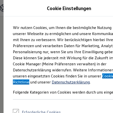
Modelle und Konfigurator
Cookie Einstellungen
Konfigurator
Modelle vergleichen
Konfiguration laden
Zum
Zum
Autosuche
Wir nutzen Cookies, um Ihnen die bestmögliche Nutzung
Hauptinhalt
Footer
Elektroautos
springen
springen
unserer Webseite zu ermöglichen und unsere Kommunika
ENERGY Sondermodelle
Nutzfahrzeuge
mit Ihnen zu verbessern. Wir berücksichtigen hierbei Ihr
SUV und CUV
Präferenzen und verarbeiten Daten für Marketing, Analyt
Familienautos
Personalisierung nur, wenn Sie uns Ihre Einwilligung gebe
Kombis
Kompaktwagen
Diese können Sie jederzeit mit Wirkung für die Zukunft i
Sportwagen
Cookie Manager (Meine Präferenzen verwalten) in der
Schnell verfügbare Fahrzeuge
Angebote und Produkte
Datenschutzerklärung widerrufen. Weitere Informatione
Aktuelle Angebote
unseren eingesetzten Cookies finden Sie in unserer
Cooki
E-Auto-Förderung
Richtlinie
und unserer
Datenschutzerklärung
.
Volkswagen Marktplatz
Die ENERGY Sondermodelle
Folgende Kategorien von Cookies werden durch uns einge
Junge Gebrauchtwagen und Gebrauchtwagen
Volkswagen Zertifizierte Gebrauchtwagen
Elektromobilität bei Gebrauchtwagen
Zubehör- und Serviceangebote
Saisonangebote
Erforderliche Cookies