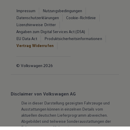
Impressum
Nutzungsbedingungen
Datenschutzerklärungen
Cookie-Richtlinie
Lizenzhinweise Dritter
Angaben zum Digital Services Act (DSA)
EU Data Act
Produktsicherheitsinformationen
Vertrag Widerrufen
© Volkswagen 2026
Disclaimer von Volkswagen AG
Die in dieser Darstellung gezeigten Fahrzeuge und
Ausstattungen können in einzelnen Details vom
aktuellen deutschen Lieferprogramm abweichen.
Abgebildet sind teilweise Sonderausstattungen der
Fahrzeuge gegen Mehrpreis.