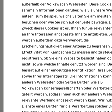
Elektrofahrzeugkonzepte
außerhalb der Volkswagen Webseiten. Diese Cookie
Probefahrt vereinbaren
ID. EVERY1
sammeln Informationen darüber, wie Sie unsere We
Reichweite
nutzen, zum Beispiel, welche Seiten Sie am meisten
Reichweite der ID. Modelle
Reichweite im Winter
besuchen oder wie Sie sich auf der Seite bewegen. D
Rekuperation
Zweck dieser Cookies ist es, Ihnen für Sie relevante
Laden
an Ihre Interessen angepasste Inhalte anzubieten. S
Fahrzeugangebot anfordern
Laden unterwegs
Laden Zuhause
werden außerdem dazu verwendet, die
Ladestationen finden
Erscheinungshäufigkeit einer Anzeige zu begrenzen 
Ladezeitensimulator
Effektivität von Kampagnen zu messen und zu steue
Batterie
Sicherheit
registrieren, ob Sie eine Webseite besucht haben od
Garantie und Lebensdauer
Servicetermin buchen
nicht, sowie welche Inhalte genutzt worden sind. Di
Nachhaltigkeit
basiert auf einer eindeutigen Identifikation Ihres B
Technologie
Kosten und Kauf
sowie Ihres Internetgeräts. Die Informationen kön
Verbrauchskosten
anderen Webseiten oder Seiten Dritter, wie z.B.
Kaufoptionen
Volkswagen Konzerngesellschaften oder Werbetrei
E-Auto-Förderung
Serviceanfrage stellen
Software und Konnektivität
geteilt werden, sodass Ihnen auch auf anderen Web
Die ID. Software 6
relevante Werbung angezeigt werden kann. Wir nut
ID. Software Versionen und Updates
Dienste eines Dritten für die Verarbeitung solcher D
Digitale Extras
Schnittstellen zu Ihrem ID.