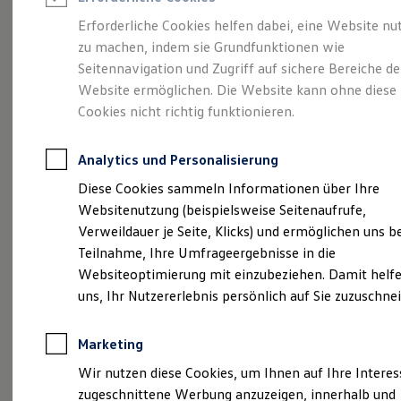
Reifenpakete
Leasing
Erforderliche Cookies helfen dabei, eine Website nu
Leasing-Angebote
zu machen, indem sie Grundfunktionen wie
Abenteuer Leben.
Der
Gebrauchtwagen Leasing
Seitennavigation und Zugriff auf sichere Bereiche de
Junge Gebrauchtwagen-Leasing
Elektroauto Leasing
Website ermöglichen. Die Website kann ohne diese
Tiguan.
Kleinwagen-Leasing
Cookies nicht richtig funktionieren.
Leasing ohne Anzahlung
Finanzierung
Autokredit mit Schlussrate
Analytics und Personalisierung
Versicherungen und Garantien
Kfz-Versicherung
Diese Cookies sammeln Informationen über Ihre
Restschuldversicherungen
Websitenutzung (beispielsweise Seitenaufrufe,
Garantien
Verweildauer je Seite, Klicks) und ermöglichen uns b
Wartungsverträge
Geschäftskunden
Teilnahme, Ihre Umfrageergebnisse in die
Professional Class bei Volkswagen
Websiteoptimierung mit einzubeziehen. Damit helfe
Großkunden
uns, Ihr Nutzererlebnis persönlich auf Sie zuzuschne
Behörden
(
Impressum & Rechtliches
)
Direktkunden
Sonderfahrzeuge
Marketing
Anpfiff zum Gewinn
Elektromobilität
Wir nutzen diese Cookies, um Ihnen auf Ihre Intere
Elektroautos
zugeschnittene Werbung anzuzeigen, innerhalb und
ID. Tutorials