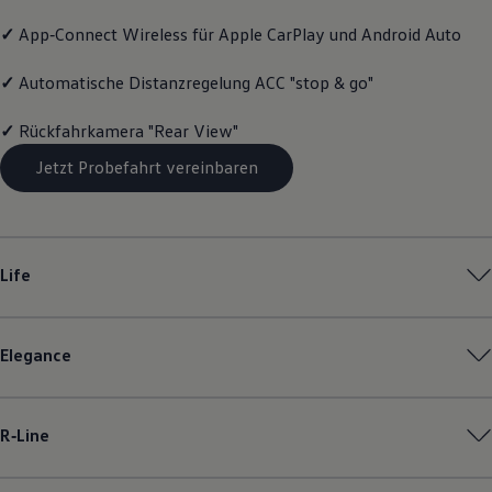
Magazin
✓
App‑Connect
Wireless für Apple
CarPlay
und
Android
Auto
Lifestyle
Transport
Familie
✓
Automatische Distanzregelung ACC "stop & go"
Elektromobilität
Volkswagen R
✓
Rückfahrkamera "Rear View"
Pannen- und Unfallhilfe
Volkswagen Kundenbetreuung
Jetzt Probefahrt vereinbaren
Life
Elegance
R‑Line