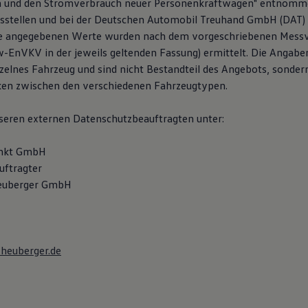
 und den Stromverbrauch neuer Personenkraftwagen" entnomm
fsstellen und bei der Deutschen Automobil Treuhand GmbH (DAT) 
 Die angegebenen Werte wurden nach dem vorgeschriebenen Messv
kw-EnVKV in der jeweils geltenden Fassung) ermittelt. Die Angabe
nzelnes Fahrzeug und sind nicht Bestandteil des Angebots, sondern
ken zwischen den verschiedenen Fahrzeugtypen.
nseren externen Datenschutzbeauftragten unter:
unkt GmbH
uftragter
euberger GmbH
heuberger.de