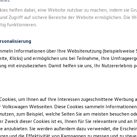
okies
kies helfen dabei, eine Website nutzbar zu machen, indem sie G
und Zugriff auf sichere Bereiche der Website ermöglichen. Die W
tig funktionieren.
rsonalisierung
klärung
mmeln Informationen über Ihre Websitenutzung (beispielsweise S
eite, Klicks) und ermöglichen uns bei Teilnahme, Ihre Umfrageerge
erminbuchung Online
g mit einzubeziehen. Damit helfen sie uns, Ihr Nutzererlebnis pe
ssum
Cookies, um Ihnen auf Ihre Interessen zugeschnittene Werbung a
r Volkswagen Webseiten. Diese Cookies sammeln Informationen 
 § 5 TMG:
utzen, zum Beispiel, welche Seiten Sie am meisten besuchen oder
r Zweck dieser Cookies ist es, Ihnen für Sie relevantere und an I
erger GmbH
e anzubieten. Sie werden außerdem dazu verwendet, die Erschein
65
zen und die Effektivität von Kampagnen zu messen und zu steuern