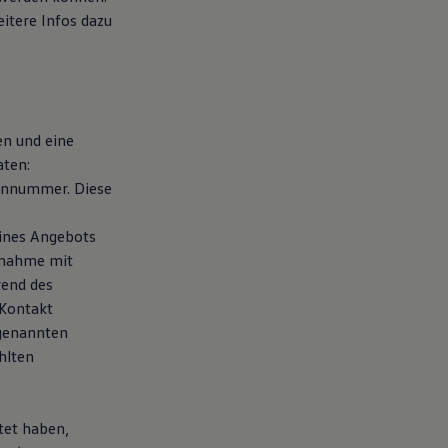
eitere Infos dazu
en und eine
aten:
fonnummer. Diese
eines Angebots
fnahme mit
rend des
 Kontakt
 genannten
hlten
tet haben,