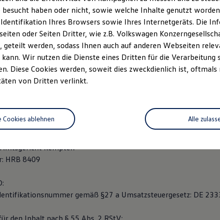
 besucht haben oder nicht, sowie welche Inhalte genutzt worden s
 Identifikation Ihres Browsers sowie Ihres Internetgeräts. Die 
iten oder Seiten Dritter, wie z.B. Volkswagen Konzerngesellsch
 Reiner Heuberger
 geteilt werden, sodass Ihnen auch auf anderen Webseiten rel
kann. Wir nutzen die Dienste eines Dritten für die Verarbeitung 
. Diese Cookies werden, soweit dies zweckdienlich ist, oftmals
) 8362 9192-0
täten von Dritten verlinkt.
) 8362 9192-10
utohaus-heuberger.de
e Cookies ablehnen
Alle zulass
andelsregister.
: Amtsgericht Kempten
r: HRB 8409
D:
dentifikationsnummer gemäß §27 a Umsatzsteuergesetz: DE 23
ür den Inhalt nach § 55 Abs. 2 RStV: