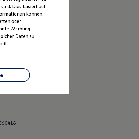
ind. Dies basiert auf
Informationen können
aften oder
evante Werbung
solcher Daten zu
 mit
en
3360416