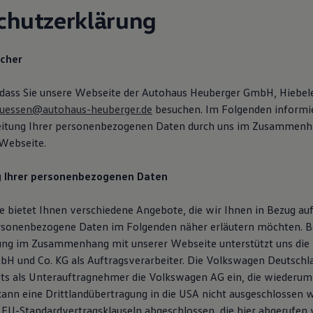
chutzerklärung
icher
 dass Sie unsere Webseite der Autohaus Heuberger GmbH, Hiebel
fuessen@autohaus-heuberger.de
besuchen. Im Folgenden informie
beitung Ihrer personenbezogenen Daten durch uns im Zusammenh
Webseite.
g Ihrer personenbezogenen Daten
 bietet Ihnen verschiedene Angebote, die wir Ihnen in Bezug auf
rsonenbezogene Daten im Folgenden näher erläutern möchten. B
ung im Zusammenhang mit unserer Webseite unterstützt uns die
H und Co. KG als Auftragsverarbeiter. Die Volkswagen Deutsch
eits als Unterauftragnehmer die Volkswagen AG ein, die wiederum
 kann eine Drittlandübertragung in die USA nicht ausgeschlossen 
 EU-Standardvertragsklauseln abgeschlossen, die hier abgerufen