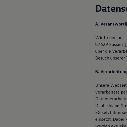
Magazin
Datens
Lifestyle
Transport
Familie
A. Verantwortl
Elektromobilität
Volkswagen R
Pannen- und Unfallhilfe
Wir freuen uns,
Volkswagen Kundenbetreuung
87629 Füssen,
über die Verar
Besuch unserer 
B. Verarbeitun
Unsere Webseite
verarbeitete pe
Datenverarbeit
Deutschland Gmb
KG setzt ihrers
einsetzt. Dabei
wurden aktuelle