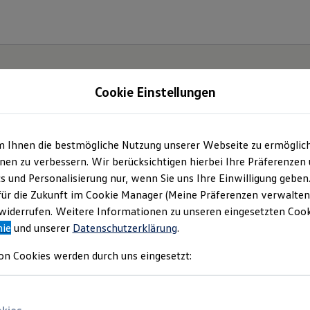
Cookie Einstellungen
m Ihnen die bestmögliche Nutzung unserer Webseite zu ermöglic
ohaus Heuberger Gm
en zu verbessern. Wir berücksichtigen hierbei Ihre Präferenzen
cs und Personalisierung nur, wenn Sie uns Ihre Einwilligung geben
mpressum & Rechtlich
für die Zukunft im Cookie Manager (Meine Präferenzen verwalten)
iderrufen. Weitere Informationen zu unseren eingesetzten Cooki
nie
und unserer
Datenschutzerklärung
.
den Sie Informationen über uns (Autohaus 
on Cookies werden durch uns eingesetzt:
 als verantwortlichen Anbieter von Inhalt
n, die auf dieser Website speziell aufgefü