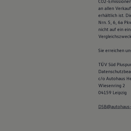
CO2-Emissionen
Motorenöl und Flüssigkeiten
an allen Verkau
Räder und Reifen
Pannen- und Unfallhilfe
erhältlich ist.
Economy Service
Nrn. 5, 6, 6a P
Volkswagen Teile
nicht auf ein ei
Zubehör
Modellspezifisches Zubehör
Vergleichszwec
Schutz und Pflege
Transport
Sie erreichen u
Entertainment und Elektronik
Individualisieren
Wallbox und Ladekabel
TÜV Süd Plusp
Digitale Extras
Datenschutzbea
Dienste für Ihr Modell finden
Volkswagen Apps, Login und Shop
c/o Autohaus H
Handy und Fahrzeug verbinden
Wiesenring 2
Updates für Software, Karten und Radio
04159 Leipzig
Über Ihr Auto
Vorgängermodelle
Kundeninformationen
DSB@autohaus-
Volkswagen Kundenbetreuung
Warn- und Kontrollleuchten
Assistenzsysteme
Digitale Betriebsanleitung
Live Beratung