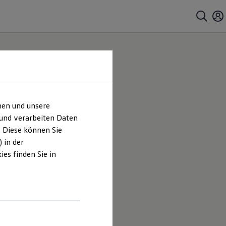
hen und unsere
bH |
 und verarbeiten Daten
. Diese können Sie
es
 in der
es finden Sie in
Heuberger
en und
hrt sind.