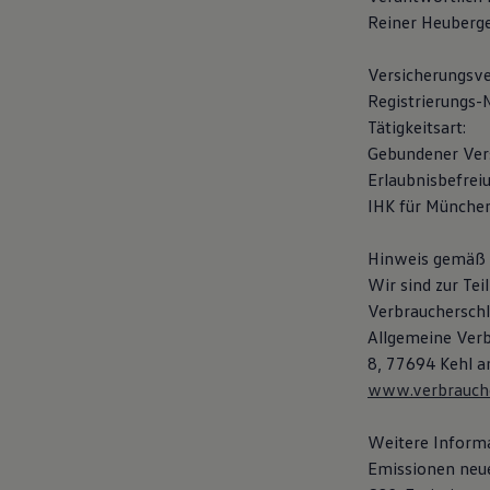
Hybridautos
Reiner Heuberge
Marke und Erlebnis
Volkswagen R und R Experience
R-Modelle
Versicherungsver
R Experience
Registrierungs-
Driving Experience
Tätigkeitsart:
Volkswagen entdecken
Werkbesichtigung
Gebundener Vers
Factory visit
Erlaubnisbefreiu
Lifestyle Shop
IHK für Münche
T-Roc Kollektion
Golf Kollektion
ID. Kollektion
Hinweis gemäß §
Volkswagen Kollektion
Wir sind zur Te
R-Kollektion
GTI Kollektion
Verbraucherschli
Fußball Drop
Allgemeine Verb
we drive football
8, 77694 Kehl 
#wedriveproud
Besitzer und Service
www.verbraucher
myVolkswagen
Software Updates
Weitere Informa
Service und Ersatzteile
Inspektion und HU/AU
Emissionen neue
Reparaturen und Checks