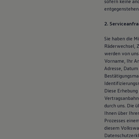
sofern keine an
entgegenstehen
2. Serviceanfra
Sie haben die Mö
Räderwechsel, Z
werden von uns
Vorname, Ihr An
Adresse, Datum 
Bestätigungsmai
Identifizierung
Diese Erhebung 
Vertragsanbahnu
durch uns. Die 
Ihnen über Ihre
Prozesses einem
diesem Volkswag
Datenschutzerk