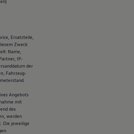
ten)
ice, Ersatzteile,
 diesem Zweck
elt: Name,
artner, IP-
ersanddatum der
en, Fahrzeug-
ometerstand.
eines Angebots
fnahme mit
rend des
en, werden
 Die jeweilige
gen.