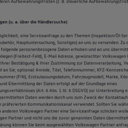
deren Aufbewahrungsfristen (z. B. steuerliche Aufbewahrungsfris
.
gen (u. a. über die Händlersuche)
glichkeit, eine Serviceanfrage zu den Themen (Inspektion/Öl-Serv
ubehör, Hauptuntersuchung, Sonstiges) an uns zu versenden. Zu
 folgende personenbezogene Daten erhoben und an uns übermitt
liegen (Freitext-Feld), E-Mail Adresse, gewünschter Volkswagen P
Ihrer Bestätigung & Ihrer Zustimmung zur Datenverarbeitung, V
l an Sie; optional: Anrede, Titel, Telefonnummer, KFZ-Kennzeich
snummer (FIN), Erstzulassungsdatum, Fahrzeugmodell, Marke, Kil
und Übermittlung der Daten erfolgt auf der Grundlage eines
ngsverhältnisses (Art. 6 Abs. 1 lit. b DSGVO) zur Unterbreitung 
übermittelten Daten werden durch uns zum Zweck der Kontaktau
n präferierten Kommunikationskanal verwendet. Sollten Sie wäh
 anderen Volkswagen Partner eine Serviceanfrage schicken woll
en Partner und nicht uns die zuvor genannten Daten übermittelt.
lärung können Sie beim ausgewählten Volkswagen Partner anfra