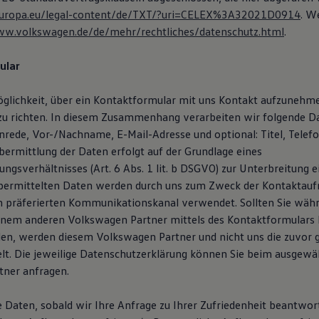
x.europa.eu/legal-content/de/TXT/?uri=CELEX%3A32021D0914
. W
ww.volkswagen.de/de/mehr/rechtliches/datenschutz.html
.
ular
öglichkeit, über ein Kontaktformular mit uns Kontakt aufzunehm
zu richten. In diesem Zusammenhang verarbeiten wir folgende D
Anrede, Vor-/Nachname, E-Mail-Adresse und optional: Titel, Tele
ermittlung der Daten erfolgt auf der Grundlage eines
ngsverhältnisses (Art. 6 Abs. 1 lit. b DSGVO) zur Unterbreitung 
übermittelten Daten werden durch uns zum Zweck der Kontaktau
n präferierten Kommunikationskanal verwendet. Sollten Sie wäh
inem anderen Volkswagen Partner mittels des Kontaktformulars
en, werden diesem Volkswagen Partner und nicht uns die zuvor
lt. Die jeweilige Datenschutzerklärung können Sie beim ausgewä
ner anfragen.
e Daten, sobald wir Ihre Anfrage zu Ihrer Zufriedenheit beantwor