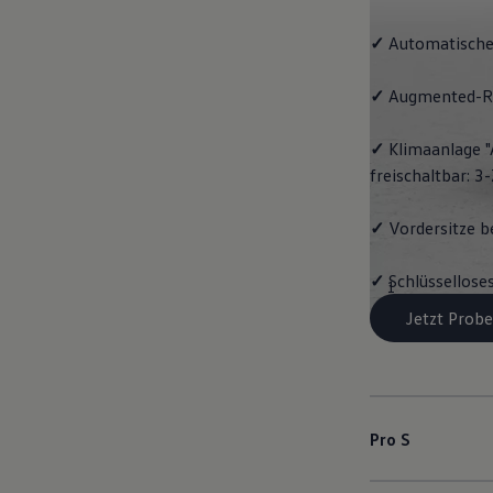
✓
Automatische
✓
Augmented-Re
✓
Klimaanlage "
freischaltbar: 
✓
Vordersitze b
✓
Schlüssellose
1
Jetzt Probe
Pro S