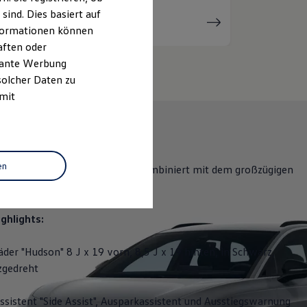
ind. Dies basiert auf
Serviceanfrage
stellen
Informationen können
aften oder
evante Werbung
solcher Daten zu
 mit
en
bietet eine hohe Reichweite, kombiniert mit dem großzügigen
 der Flexibilität eines Kombis.
ghlights:
äder "Hudson" 8 J x 19 vorn, 8,5 J x 19 hinten, in Schwarz,
zgedreht
sistent "Side Assist", Ausparkassistent und Ausstiegswarnung