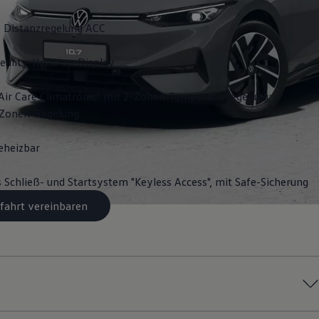
 Distanzregelung ACC
ality-Head-up-Display
Air Care Climatronic" mit 2-Zonen-Temperaturregelung;
3-Zonen-Regelung
eheizbar
s Schließ- und Startsystem "Keyless Access", mit Safe-Sicherung
fahrt vereinbaren