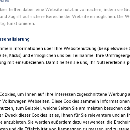
okies
kies helfen dabei, eine Website nutzbar zu machen, indem sie G
und Zugriff auf sichere Bereiche der Website ermöglichen. Die W
tig funktionieren.
rsonalisierung
mmeln Informationen über Ihre Websitenutzung (beispielsweise S
eite, Klicks) und ermöglichen uns bei Teilnahme, Ihre Umfrageerge
g mit einzubeziehen. Damit helfen sie uns, Ihr Nutzererlebnis pe
Cookies, um Ihnen auf Ihre Interessen zugeschnittene Werbung a
r Volkswagen Webseiten. Diese Cookies sammeln Informationen 
utzen, zum Beispiel, welche Seiten Sie am meisten besuchen oder
r Zweck dieser Cookies ist es, Ihnen für Sie relevantere und an I
e anzubieten. Sie werden außerdem dazu verwendet, die Erschein
zen und die Effektivität von Kampagnen zu messen und zu steuern