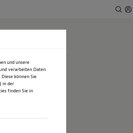
hen und unsere
 und verarbeiten Daten
. Diese können Sie
 in der
es finden Sie in