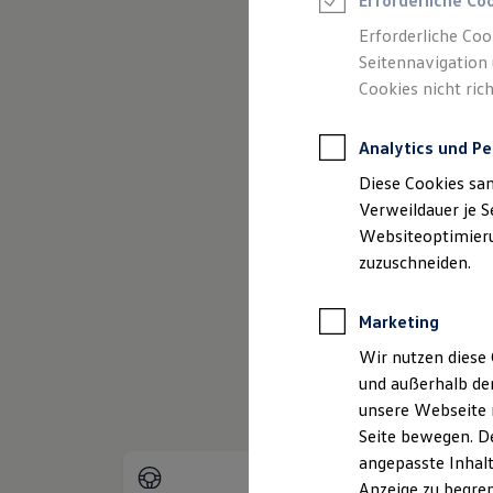
Erforderliche Co
Reifenpakete
(
Impressum & Rechtliches
)
Leasing
Erforderliche Coo
Leasing-Angebote
Seitennavigation 
Gebrauchtwagen Leasing
Cookies nicht rich
Junge Gebrauchtwagen-Leasing
Elektroauto Leasing
Kleinwagen-Leasing
Analytics und Pe
Leasing ohne Anzahlung
Finanzierung
Diese Cookies sa
Autokredit mit Schlussrate
Versicherungen und Garantien
Verweildauer je S
Kfz-Versicherung
Websiteoptimierun
Restschuldversicherungen
zuzuschneiden.
Garantien
Wartungsverträge
Geschäftskunden
Marketing
Professional Class bei Volkswagen
Großkunden
Wir nutzen diese 
Behörden
und außerhalb de
Direktkunden
Sonderfahrzeuge
unsere Webseite n
Anpfiff zum Gewinn
Seite bewegen. De
Elektromobilität
angepasste Inhalt
Elektroautos
ID. Tutorials
Anzeige zu begren