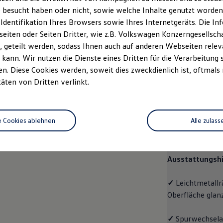
 besucht haben oder nicht, sowie welche Inhalte genutzt worden s
rzeugangebot
Servicetermin buchen
rdern
 Identifikation Ihres Browsers sowie Ihres Internetgeräts. Die 
iten oder Seiten Dritter, wie z.B. Volkswagen Konzerngesellsch
 geteilt werden, sodass Ihnen auch auf anderen Webseiten rel
kann. Wir nutzen die Dienste eines Dritten für die Verarbeitung 
. Diese Cookies werden, soweit dies zweckdienlich ist, oftmals
Pro
täten von Dritten verlinkt.
Pro
e Cookies ablehnen
Alle zulass
Der
ID.7 Tourer
Raumangebot und
Ausstattungshi
✓
Leichtmetallr
Oberfläche glan
✓
Spurwechselas