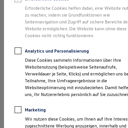
Reifenpakete
Leasing
Erforderliche Cookies helfen dabei, eine Website nu
Leasing-Angebote
zu machen, indem sie Grundfunktionen wie
Vielseitig, komfortabel,
Gebrauchtwagen Leasing
Seitennavigation und Zugriff auf sichere Bereiche de
Junge Gebrauchtwagen-Leasing
Elektroauto Leasing
Website ermöglichen. Die Website kann ohne diese
leistungsstark.
Der
Kleinwagen-Leasing
Cookies nicht richtig funktionieren.
Leasing ohne Anzahlung
Touran.
Finanzierung
Autokredit mit Schlussrate
Analytics und Personalisierung
Versicherungen und Garantien
Kfz-Versicherung
Diese Cookies sammeln Informationen über Ihre
Restschuldversicherungen
Websitenutzung (beispielsweise Seitenaufrufe,
Garantien
Verweildauer je Seite, Klicks) und ermöglichen uns b
Wartungsverträge
Geschäftskunden
Teilnahme, Ihre Umfrageergebnisse in die
Professional Class bei Volkswagen
Websiteoptimierung mit einzubeziehen. Damit helfe
Großkunden
uns, Ihr Nutzererlebnis persönlich auf Sie zuzuschne
Behörden
Direktkunden
Sonderfahrzeuge
(
Impressum & Rechtliches
)
Marketing
Anpfiff zum Gewinn
Elektromobilität
Wir nutzen diese Cookies, um Ihnen auf Ihre Intere
Elektroautos
zugeschnittene Werbung anzuzeigen, innerhalb und
ID. Tutorials