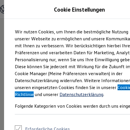
Modelle und Konfigurator
Cookie Einstellungen
Konfigurator
Modelle vergleichen
Konfiguration laden
Zum
Zum
Autosuche
Wir nutzen Cookies, um Ihnen die bestmögliche Nutzung
Hauptinhalt
Footer
Elektroautos
springen
springen
unserer Webseite zu ermöglichen und unsere Kommunika
ENERGY Sondermodelle
Nutzfahrzeuge
mit Ihnen zu verbessern. Wir berücksichtigen hierbei Ihr
SUV und CUV
Präferenzen und verarbeiten Daten für Marketing, Analyt
Familienautos
Personalisierung nur, wenn Sie uns Ihre Einwilligung gebe
Kombis
Kompaktwagen
Diese können Sie jederzeit mit Wirkung für die Zukunft i
Sportwagen
Cookie Manager (Meine Präferenzen verwalten) in der
Schnell verfügbare Fahrzeuge
Angebote und Produkte
Datenschutzerklärung widerrufen. Weitere Informatione
Aktuelle Angebote
unseren eingesetzten Cookies finden Sie in unserer
Cooki
E-Auto-Förderung
Richtlinie
und unserer
Datenschutzerklärung
.
Volkswagen Marktplatz
Die ENERGY Sondermodelle
Folgende Kategorien von Cookies werden durch uns einge
Junge Gebrauchtwagen und Gebrauchtwagen
Volkswagen Zertifizierte Gebrauchtwagen
Elektromobilität bei Gebrauchtwagen
Zubehör- und Serviceangebote
Saisonangebote
Erforderliche Cookies