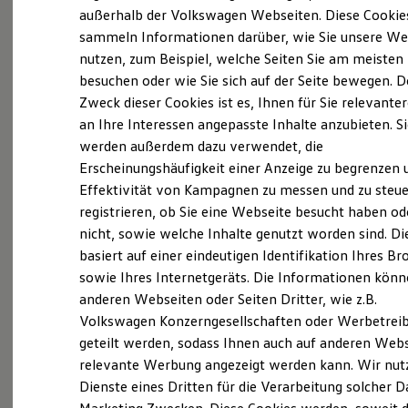
Elektrofahrzeugkonzepte
außerhalb der Volkswagen Webseiten. Diese Cookie
ID. EVERY1
sammeln Informationen darüber, wie Sie unsere We
Reichweite
Probefahrt vereinbaren
nutzen, zum Beispiel, welche Seiten Sie am meisten
Reichweite der ID. Modelle
Reichweite im Winter
besuchen oder wie Sie sich auf der Seite bewegen. D
Rekuperation
Zweck dieser Cookies ist es, Ihnen für Sie relevante
Laden
an Ihre Interessen angepasste Inhalte anzubieten. S
Laden unterwegs
Laden Zuhause
werden außerdem dazu verwendet, die
Fahrzeugangebot anfordern
Ladestationen finden
Erscheinungshäufigkeit einer Anzeige zu begrenzen 
Ladezeitensimulator
Effektivität von Kampagnen zu messen und zu steue
Batterie
Sicherheit
registrieren, ob Sie eine Webseite besucht haben od
Garantie und Lebensdauer
nicht, sowie welche Inhalte genutzt worden sind. Di
Nachhaltigkeit
Servicetermin buchen
basiert auf einer eindeutigen Identifikation Ihres B
Technologie
Kosten und Kauf
sowie Ihres Internetgeräts. Die Informationen kön
Verbrauchskosten
anderen Webseiten oder Seiten Dritter, wie z.B.
Kaufoptionen
Volkswagen Konzerngesellschaften oder Werbetrei
E-Auto-Förderung
Software und Konnektivität
geteilt werden, sodass Ihnen auch auf anderen Web
Serviceanfrage stellen
Die ID. Software 6
relevante Werbung angezeigt werden kann. Wir nut
ID. Software Versionen und Updates
Dienste eines Dritten für die Verarbeitung solcher D
Digitale Extras
Schnittstellen zu Ihrem ID.