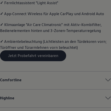
✓
Fernlichtassistent "Light Assist"
Magazin
Lifestyle
Transport
✓
App‑Connect
Wireless für Apple
CarPlay
und
Android
Auto
Familie
Elektromobilität
✓
Klimaanlage "Air Care Climatronic" mit Aktiv-Kombifilter,
Volkswagen R
Bedienelementen hinten und 3-Zonen-Temperaturregelung
Pannen- und Unfallhilfe
Volkswagen Kundenbetreuung
✓
Ambientebeleuchtung (Lichtleisten an den Türdekoren vorn;
Türöffner und Türarmlehnen vorn beleuchtet)
Jetzt Probefahrt vereinbaren
Comfortline
Highline