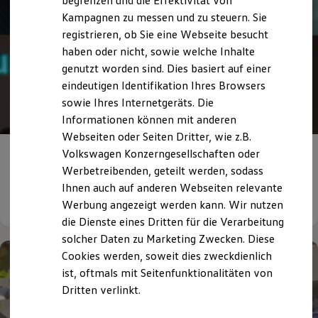
begrenzen und die Effektivität von
Hybridautos
Kampagnen zu messen und zu steuern. Sie
Marke und Erlebnis
registrieren, ob Sie eine Webseite besucht
Volkswagen R und R Experience
R-Modelle
haben oder nicht, sowie welche Inhalte
R Experience
genutzt worden sind. Dies basiert auf einer
Driving Experience
eindeutigen Identifikation Ihres Browsers
Volkswagen entdecken
Werkbesichtigung
sowie Ihres Internetgeräts. Die
Factory visit
Informationen können mit anderen
Lifestyle Shop
Webseiten oder Seiten Dritter, wie z.B.
T-Roc Kollektion
Golf Kollektion
Volkswagen Konzerngesellschaften oder
Mehr Miteinander
im Mittelstand
ID. Kollektion
Werbetreibenden, geteilt werden, sodass
Volkswagen Kollektion
Ihnen auch auf anderen Webseiten relevante
R-Kollektion
Details ansehen
GTI Kollektion
Werbung angezeigt werden kann. Wir nutzen
Fußball Drop
die Dienste eines Dritten für die Verarbeitung
we drive football
solcher Daten zu Marketing Zwecken. Diese
#wedriveproud
Besitzer und Service
Cookies werden, soweit dies zweckdienlich
myVolkswagen
ist, oftmals mit Seitenfunktionalitäten von
Software Updates
Dritten verlinkt.
Service und Ersatzteile
Inspektion und HU/AU
Reparaturen und Checks