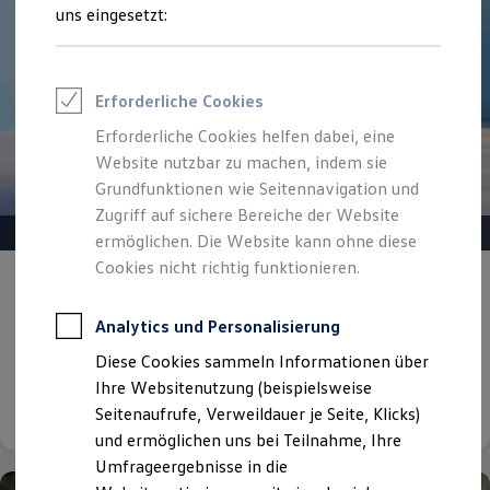
Reifenpakete
uns eingesetzt:
Leasing
Leasing-Angebote
Gebrauchtwagen Leasing
Junge Gebrauchtwagen-Leasing
Erforderliche Cookies
Elektroauto Leasing
Kleinwagen-Leasing
Erforderliche Cookies helfen dabei, eine
Leasing ohne Anzahlung
Website nutzbar zu machen, indem sie
Finanzierung
Autokredit mit Schlussrate
Grundfunktionen wie Seitennavigation und
Versicherungen und Garantien
Zugriff auf sichere Bereiche der Website
Kfz-Versicherung
ermöglichen. Die Website kann ohne diese
Restschuldversicherungen
Garantien
Cookies nicht richtig funktionieren.
Gepflegt, geprüft und für gut befunden.
Wartungsverträge
Geschäftskunden
Volkswagen Zertifizierte
Professional Class bei Volkswagen
Analytics und Personalisierung
Gebrauchtwagen.
Großkunden
Diese Cookies sammeln Informationen über
Behörden
Direktkunden
Ihre Websitenutzung (beispielsweise
Details ansehen
Sonderfahrzeuge
Seitenaufrufe, Verweildauer je Seite, Klicks)
Anpfiff zum Gewinn
und ermöglichen uns bei Teilnahme, Ihre
Elektromobilität
Elektroautos
Umfrageergebnisse in die
ID. Tutorials