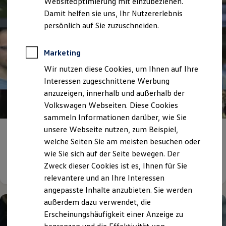
Websiteoptimierung mit einzubeziehen.
Elektrofahrzeugkonzepte
Damit helfen sie uns, Ihr Nutzererlebnis
ID. EVERY1
Reichweite
persönlich auf Sie zuzuschneiden.
Reichweite der ID. Modelle
Reichweite im Winter
Rekuperation
Marketing
Laden
Wir nutzen diese Cookies, um Ihnen auf Ihre
Laden unterwegs
Laden Zuhause
Interessen zugeschnittene Werbung
Ladestationen finden
anzuzeigen, innerhalb und außerhalb der
Ladezeitensimulator
Volkswagen Webseiten. Diese Cookies
Batterie
Sicherheit
sammeln Informationen darüber, wie Sie
Garantie und Lebensdauer
unsere Webseite nutzen, zum Beispiel,
Nachhaltigkeit
Auf ein
Wort
welche Seiten Sie am meisten besuchen oder
Technologie
Kosten und Kauf
wie Sie sich auf der Seite bewegen. Der
Verbrauchskosten
Details ansehen
Zweck dieser Cookies ist es, Ihnen für Sie
Kaufoptionen
relevantere und an Ihre Interessen
E-Auto-Förderung
Software und Konnektivität
angepasste Inhalte anzubieten. Sie werden
Die ID. Software 6
außerdem dazu verwendet, die
ID. Software Versionen und Updates
Erscheinungshäufigkeit einer Anzeige zu
Digitale Extras
Schnittstellen zu Ihrem ID.