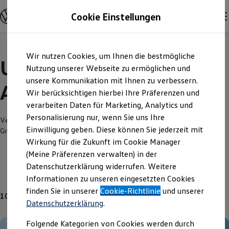
Modelle und Konfigurator
Cookie Einstellungen
Konfigurator
Modelle vergleichen
Konfiguration laden
Zum
Zum
Autosuche
Wir nutzen Cookies, um Ihnen die bestmögliche
Hauptinhalt
Footer
Elektroautos
Unsere aktuellen
springen
springen
Nutzung unserer Webseite zu ermöglichen und
ENERGY Sondermodelle
Nutzfahrzeuge
unsere Kommunikation mit Ihnen zu verbessern.
Angebote und mehr
SUV und CUV
Wir berücksichtigen hierbei Ihre Präferenzen und
Familienautos
verarbeiten Daten für Marketing, Analytics und
Kombis
Kompaktwagen
Personalisierung nur, wenn Sie uns Ihre
Verantwortlich für die Inhalte auf dieser Seite ist die Autohaus Holst
Sportwagen
Einwilligung geben. Diese können Sie jederzeit mit
GmbH
(
Impressum & Rechtliches
)
Schnell verfügbare Fahrzeuge
Angebote und Produkte
Wirkung für die Zukunft im Cookie Manager
Aktuelle Angebote
(Meine Präferenzen verwalten) in der
E-Auto-Förderung
Datenschutzerklärung widerrufen. Weitere
Volkswagen Marktplatz
Gebrauchtwagen
Über uns
Informationen zu unseren eingesetzten Cookies
Die ENERGY Sondermodelle
Junge Gebrauchtwagen und Gebrauchtwagen
finden Sie in unserer
Cookie-Richtlinie
und unserer
10
Angebote
Volkswagen Zertifizierte Gebrauchtwagen
Datenschutzerklärung
.
Elektromobilität bei Gebrauchtwagen
Zubehör- und Serviceangebote
Folgende Kategorien von Cookies werden durch
Saisonangebote