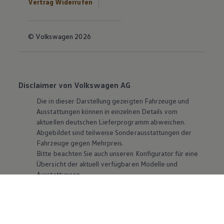
Vertrag Widerrufen
© Volkswagen 2026
Disclaimer von Volkswagen AG
Die in dieser Darstellung gezeigten Fahrzeuge und
Ausstattungen können in einzelnen Details vom
aktuellen deutschen Lieferprogramm abweichen.
Abgebildet sind teilweise Sonderausstattungen der
Fahrzeuge gegen Mehrpreis.
Bitte beachten Sie auch unseren Konfigurator für eine
Übersicht der aktuell verfügbaren Modelle und
Ausstattungen.
Die angegebenen Verbrauchs- und Emissionswerte
beziehen sich nicht auf ein einzelnes Fahrzeug und sind
nicht Bestandteil des Angebots, sondern dienen allein
Vergleichszwecken zwischen den verschiedenen