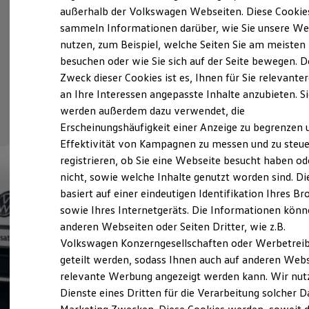
Elektrofahrzeugkonzepte
außerhalb der Volkswagen Webseiten. Diese Cookie
ID. EVERY1
sammeln Informationen darüber, wie Sie unsere We
Reichweite
nutzen, zum Beispiel, welche Seiten Sie am meisten
Reichweite der ID. Modelle
Reichweite im Winter
besuchen oder wie Sie sich auf der Seite bewegen. D
Rekuperation
Zweck dieser Cookies ist es, Ihnen für Sie relevante
Laden
an Ihre Interessen angepasste Inhalte anzubieten. S
Laden unterwegs
Laden Zuhause
werden außerdem dazu verwendet, die
Ladestationen finden
Erscheinungshäufigkeit einer Anzeige zu begrenzen 
Ladezeitensimulator
Effektivität von Kampagnen zu messen und zu steue
Batterie
Sicherheit
registrieren, ob Sie eine Webseite besucht haben od
Garantie und Lebensdauer
nicht, sowie welche Inhalte genutzt worden sind. Di
Nachhaltigkeit
basiert auf einer eindeutigen Identifikation Ihres B
Technologie
Kosten und Kauf
sowie Ihres Internetgeräts. Die Informationen kön
Verbrauchskosten
anderen Webseiten oder Seiten Dritter, wie z.B.
Kaufoptionen
Volkswagen Konzerngesellschaften oder Werbetrei
E-Auto-Förderung
Software und Konnektivität
geteilt werden, sodass Ihnen auch auf anderen Web
Die ID. Software 6
relevante Werbung angezeigt werden kann. Wir nut
ID. Software Versionen und Updates
Dienste eines Dritten für die Verarbeitung solcher D
Digitale Extras
Schnittstellen zu Ihrem ID.