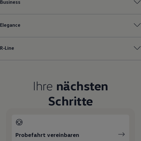
Business
Magazin
Lifestyle
Transport
Familie
Elegance
Elektromobilität
Volkswagen R
Pannen- und Unfallhilfe
Volkswagen Kundenbetreuung
R‑Line
Ihre
nächsten
Schritte
Probefahrt vereinbaren