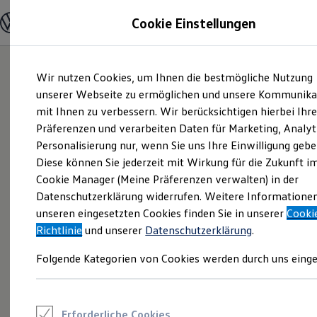
Modelle und Konfigurator
Cookie Einstellungen
Konfigurator
Modelle vergleichen
Konfiguration laden
Zum
Zum
Autosuche
Wir nutzen Cookies, um Ihnen die bestmögliche Nutzung
Hauptinhalt
Footer
Elektroautos
springen
springen
unserer Webseite zu ermöglichen und unsere Kommunika
ENERGY Sondermodelle
Nutzfahrzeuge
mit Ihnen zu verbessern. Wir berücksichtigen hierbei Ihr
SUV und CUV
Präferenzen und verarbeiten Daten für Marketing, Analyt
Familienautos
Personalisierung nur, wenn Sie uns Ihre Einwilligung gebe
Kombis
Kompaktwagen
Diese können Sie jederzeit mit Wirkung für die Zukunft i
Sportwagen
Cookie Manager (Meine Präferenzen verwalten) in der
Schnell verfügbare Fahrzeuge
Angebote und Produkte
Datenschutzerklärung widerrufen. Weitere Informatione
Aktuelle Angebote
unseren eingesetzten Cookies finden Sie in unserer
Cooki
E-Auto-Förderung
Richtlinie
und unserer
Datenschutzerklärung
.
Volkswagen Marktplatz
Die ENERGY Sondermodelle
Folgende Kategorien von Cookies werden durch uns einge
Junge Gebrauchtwagen und Gebrauchtwagen
Volkswagen Zertifizierte Gebrauchtwagen
Elektromobilität bei Gebrauchtwagen
Zubehör- und Serviceangebote
Saisonangebote
Erforderliche Cookies