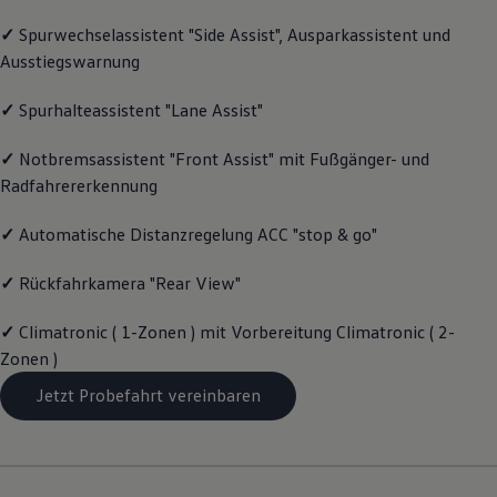
Motorenöl und Flüssigkeiten
✓
Spurwechselassistent "Side Assist", Ausparkassistent und
Räder und Reifen
Pannen- und Unfallhilfe
Ausstiegswarnung
Economy Service
Volkswagen Teile
✓
Spurhalteassistent "Lane Assist"
Zubehör
Modellspezifisches Zubehör
Schutz und Pflege
✓
Notbremsassistent "Front Assist" mit Fußgänger- und
Transport
Radfahrererkennung
Entertainment und Elektronik
Individualisieren
✓
Automatische Distanzregelung ACC "stop & go"
Wallbox und Ladekabel
Digitale Extras
Dienste für Ihr Modell finden
✓
Rückfahrkamera "Rear View"
Volkswagen Apps, Login und Shop
Handy und Fahrzeug verbinden
✓
Climatronic ( 1-Zonen ) mit Vorbereitung Climatronic ( 2-
Updates für Software, Karten und Radio
Über Ihr Auto
Zonen )
Vorgängermodelle
Jetzt Probefahrt vereinbaren
Kundeninformationen
Volkswagen Kundenbetreuung
Warn- und Kontrollleuchten
Assistenzsysteme
Digitale Betriebsanleitung
Live Beratung