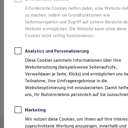
Reifenpakete
Leasing
Erforderliche Cookies helfen dabei, eine Website nu
Leasing-Angebote
zu machen, indem sie Grundfunktionen wie
Eleganzschön
Gebrauchtwagen Leasing
Seitennavigation und Zugriff auf sichere Bereiche de
Junge Gebrauchtwagen-Leasing
Elektroauto Leasing
Website ermöglichen. Die Website kann ohne diese
großartig.
Der Passat.
Kleinwagen-Leasing
Cookies nicht richtig funktionieren.
Leasing ohne Anzahlung
Finanzierung
Autokredit mit Schlussrate
Analytics und Personalisierung
Versicherungen und Garantien
Kfz-Versicherung
Diese Cookies sammeln Informationen über Ihre
Restschuldversicherungen
Websitenutzung (beispielsweise Seitenaufrufe,
Garantien
Verweildauer je Seite, Klicks) und ermöglichen uns b
Wartungsverträge
Geschäftskunden
Teilnahme, Ihre Umfrageergebnisse in die
Professional Class bei Volkswagen
Websiteoptimierung mit einzubeziehen. Damit helfe
Großkunden
uns, Ihr Nutzererlebnis persönlich auf Sie zuzuschne
Behörden
(
Impressum & Rechtliches
)
Direktkunden
Sonderfahrzeuge
Marketing
Anpfiff zum Gewinn
Elektromobilität
Wir nutzen diese Cookies, um Ihnen auf Ihre Intere
Elektroautos
zugeschnittene Werbung anzuzeigen, innerhalb und
ID. Tutorials