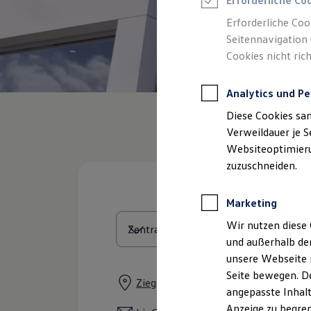
Erforderliche Co
Reifenpakete
Leasing
Erforderliche Coo
Leasing-Angebote
Seitennavigation 
Gebrauchtwagen Leasing
Cookies nicht rich
Junge Gebrauchtwagen-Leasing
Elektroauto Leasing
Kleinwagen-Leasing
Analytics und Pe
Leasing ohne Anzahlung
Finanzierung
Diese Cookies sa
Autokredit mit Schlussrate
Versicherungen und Garantien
Verweildauer je S
Kfz-Versicherung
Websiteoptimierun
Restschuldversicherungen
zuzuschneiden.
Garantien
Wartungsverträge
Geschäftskunden
Marketing
Professional Class bei Volkswagen
Großkunden
Wir nutzen diese 
Behörden
und außerhalb de
Direktkunden
Sonderfahrzeuge
unsere Webseite n
Anpfiff zum Gewinn
Seite bewegen. De
Elektromobilität
Ziegelstraße 25, 59423 Unna
angepasste Inhalt
Elektroautos
ID. Tutorials
Anzeige zu begren