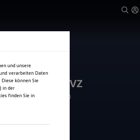
hen und unsere
und Service
 und verarbeiten Daten
ohaus Hülpert VZ
. Diese können Sie
 in der
es finden Sie in
4.7
|
394 Bewertungen