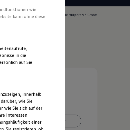
rundfunktionen wie
lich für die Inhalte auf dieser Seite ist die Hülpert VZ GmbH
ebsite kann ohne diese
m & Rechtliches
)
eitenaufrufe,
bnisse in die
rsönlich auf Sie
nzuzeigen, innerhalb
darüber, wie Sie
 wie Sie sich auf der
hre Interessen
Ansprechpartner
ungshäufigkeit einer
. Sie registrieren, ob