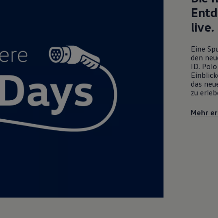
Entd
live.
Eine Spu
den neu
ID. Polo
Einblick
das neue
zu erleb
Mehr er