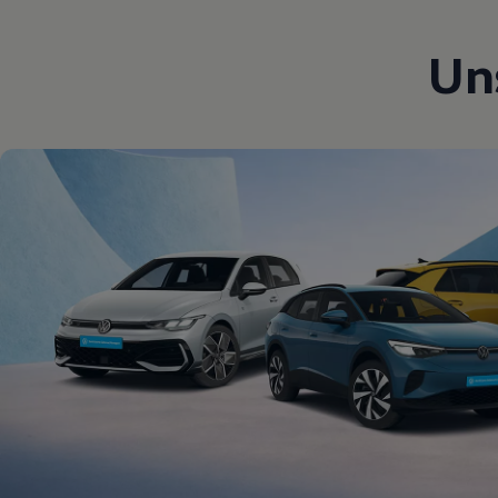
Magazin
Lifestyle
Un
Transport
Familie
Elektromobilität
Volkswagen R
Pannen- und Unfallhilfe
Volkswagen Kundenbetreuung