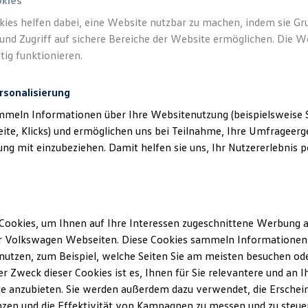
okies
kies helfen dabei, eine Website nutzbar zu machen, indem sie G
Verantwort
und Zugriff auf sichere Bereiche der Website ermöglichen. Die W
(
Impressu
tig funktionieren.
rsonalisierung
mmeln Informationen über Ihre Websitenutzung (beispielsweise S
eite, Klicks) und ermöglichen uns bei Teilnahme, Ihre Umfrageerge
g mit einzubeziehen. Damit helfen sie uns, Ihr Nutzererlebnis pe
Cookies, um Ihnen auf Ihre Interessen zugeschnittene Werbung a
Unsere Abteilungen
r Volkswagen Webseiten. Diese Cookies sammeln Informationen 
utzen, zum Beispiel, welche Seiten Sie am meisten besuchen oder
Montag
-
Freitag
07:00
-
18:00
Uhr
r Zweck dieser Cookies ist es, Ihnen für Sie relevantere und an I
Samstag
09:00
-
13:00
Uhr
e anzubieten. Sie werden außerdem dazu verwendet, die Erschein
Sonntag
Geschlossen
zen und die Effektivität von Kampagnen zu messen und zu steuern