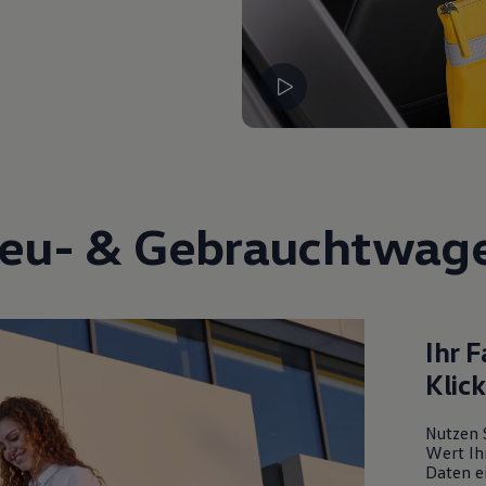
eu- &
Gebrauchtwag
Ihr 
Klic
Nutzen 
Wert Ih
Daten ei