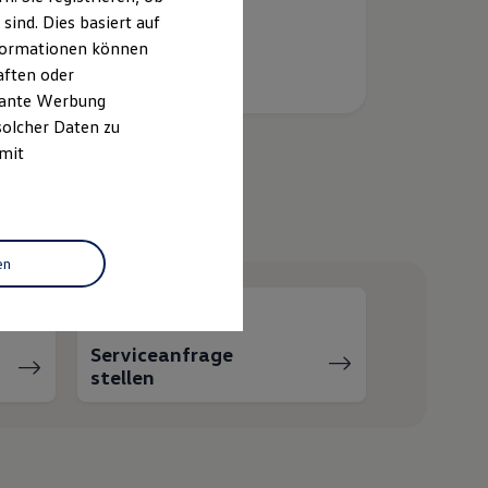
ind. Dies basiert auf
Informationen können
aften oder
evante Werbung
solcher Daten zu
 mit
helfen?
en
Serviceanfrage
stellen