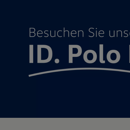
Motorenöl und Flüssigkeiten
Räder und Reifen
Pannen- und Unfallhilfe
Economy Service
Volkswagen Teile
Zubehör
Modellspezifisches Zubehör
Schutz und Pflege
Transport
Entertainment und Elektronik
Individualisieren
Wallbox und Ladekabel
Digitale Extras
Dienste für Ihr Modell finden
Volkswagen Apps, Login und Shop
Handy und Fahrzeug verbinden
Updates für Software, Karten und Radio
Über Ihr Auto
Vorgängermodelle
Kundeninformationen
Volkswagen Kundenbetreuung
Warn- und Kontrollleuchten
Assistenzsysteme
Digitale Betriebsanleitung
Live Beratung