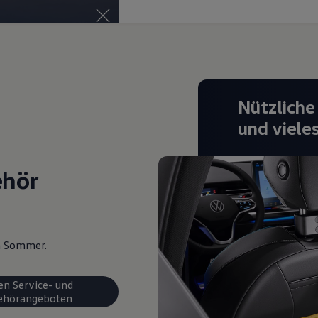
Nützliche
und viele
ehör
en Sommer.
en Service- und
ehörangeboten