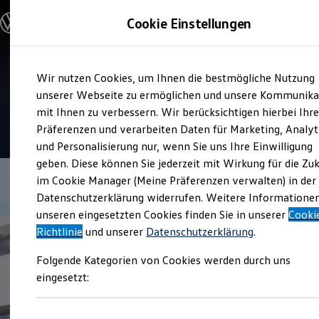
Modelle und Konfigurator
Cookie Einstellungen
Konfigurator
Modelle vergleichen
Konfiguration laden
Zum
Zum
Autosuche
Service
Wir nutzen Cookies, um Ihnen die bestmögliche Nutzung
Hauptinhalt
Footer
Elektroautos
Autohaus Hunzinger
springen
springen
unserer Webseite zu ermöglichen und unsere Kommunika
ENERGY Sondermodelle
Nutzfahrzeuge
mit Ihnen zu verbessern. Wir berücksichtigen hierbei Ihr
SUV und CUV
4.8
|
345 Bewertungen
Präferenzen und verarbeiten Daten für Marketing, Analyt
Familienautos
und Personalisierung nur, wenn Sie uns Ihre Einwilligung
Kombis
Kompaktwagen
geben. Diese können Sie jederzeit mit Wirkung für die Zu
Sportwagen
im Cookie Manager (Meine Präferenzen verwalten) in der
Schnell verfügbare Fahrzeuge
Angebote und Produkte
Datenschutzerklärung widerrufen. Weitere Informatione
Aktuelle Angebote
unseren eingesetzten Cookies finden Sie in unserer
Cooki
E-Auto-Förderung
Richtlinie
und unserer
Datenschutzerklärung
.
Volkswagen Marktplatz
Die ENERGY Sondermodelle
Folgende Kategorien von Cookies werden durch uns
Junge Gebrauchtwagen und Gebrauchtwagen
Volkswagen Zertifizierte Gebrauchtwagen
eingesetzt:
Elektromobilität bei Gebrauchtwagen
Zubehör- und Serviceangebote
Saisonangebote