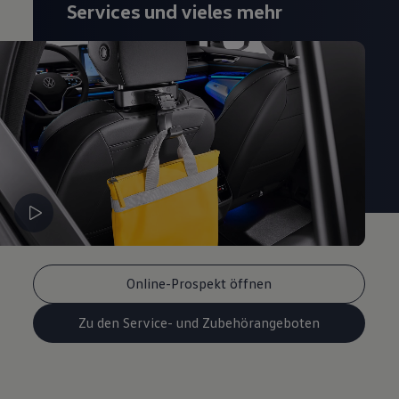
Services und vieles mehr
Magazin
Lifestyle
Transport
Familie
Elektromobilität
Volkswagen R
Pannen- und Unfallhilfe
Volkswagen Kundenbetreuung
Online-Prospekt öffnen
Zu den Service- und Zubehörangeboten