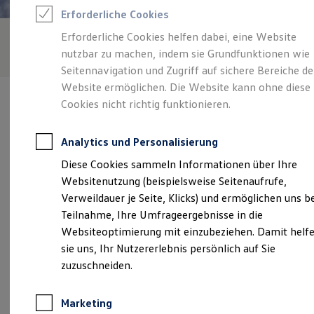
Reifenpakete
Erforderliche Cookies
Leasing
Leasing-Angebote
Erforderliche Cookies helfen dabei, eine Website
Gebrauchtwagen Leasing
nutzbar zu machen, indem sie Grundfunktionen wie
Junge Gebrauchtwagen-Leasing
Elektroauto Leasing
Seitennavigation und Zugriff auf sichere Bereiche de
Kleinwagen-Leasing
Website ermöglichen. Die Website kann ohne diese
Leasing ohne Anzahlung
Cookies nicht richtig funktionieren.
Finanzierung
Autokredit mit Schlussrate
Versicherungen und Garantien
Analytics und Personalisierung
Kfz-Versicherung
Verantwortlich für die Inhalte auf dieser Seite ist die Autohaus
Restschuldversicherungen
Diese Cookies sammeln Informationen über Ihre
Hunzinger GmbH
(
Impressum & Rechtliches
)
Garantien
Websitenutzung (beispielsweise Seitenaufrufe,
Wartungsverträge
Geschäftskunden
Verweildauer je Seite, Klicks) und ermöglichen uns b
Professional Class bei Volkswagen
Unsere 
Teilnahme, Ihre Umfrageergebnisse in die
Großkunden
Websiteoptimierung mit einzubeziehen. Damit helf
Behörden
Direktkunden
sie uns, Ihr Nutzererlebnis persönlich auf Sie
Sonderfahrzeuge
Bundesstraße 3, 79426 Buggingen
zuzuschneiden.
Anpfiff zum Gewinn
Elektromobilität
Montag
-
Freitag
07:00
-
17:00
Uhr
Elektroautos
Marketing
ID. Tutorials