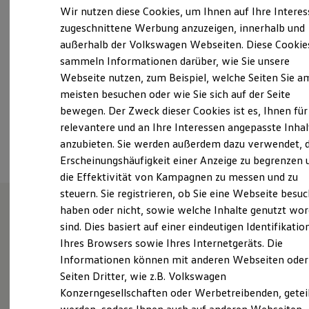
Samstag
Geschlossen
Elektrofahrzeugkonzepte
Wir nutzen diese Cookies, um Ihnen auf Ihre Intere
ID. EVERY1
Sonntag
Geschlossen
zugeschnittene Werbung anzuzeigen, innerhalb und
Reichweite
außerhalb der Volkswagen Webseiten. Diese Cookie
Reichweite der ID. Modelle
buchhaltung@autohaus-hunzinger.de
Reichweite im Winter
sammeln Informationen darüber, wie Sie unsere
Rekuperation
Webseite nutzen, zum Beispiel, welche Seiten Sie a
Laden
+49 7634 550990
meisten besuchen oder wie Sie sich auf der Seite
Laden unterwegs
Laden Zuhause
bewegen. Der Zweck dieser Cookies ist es, Ihnen für
Ladestationen finden
relevantere und an Ihre Interessen angepasste Inhal
Ansprechpartner
Ladezeitensimulator
anzubieten. Sie werden außerdem dazu verwendet, d
Batterie
Sicherheit
Erscheinungshäufigkeit einer Anzeige zu begrenzen 
Garantie und Lebensdauer
die Effektivität von Kampagnen zu messen und zu
Nachhaltigkeit
steuern. Sie registrieren, ob Sie eine Webseite besuc
Technologie
Kosten und Kauf
haben oder nicht, sowie welche Inhalte genutzt wo
Verbrauchskosten
sind. Dies basiert auf einer eindeutigen Identifikatio
Unsere Leistungen
im
Kaufoptionen
Ihres Browsers sowie Ihres Internetgeräts. Die
E-Auto-Förderung
Überblick
Software und Konnektivität
Informationen können mit anderen Webseiten oder
Die ID. Software 6
Seiten Dritter, wie z.B. Volkswagen
ID. Software Versionen und Updates
Gebrauchtwagen
Konzerngesellschaften oder Werbetreibenden, getei
Digitale Extras
Schnittstellen zu Ihrem ID.