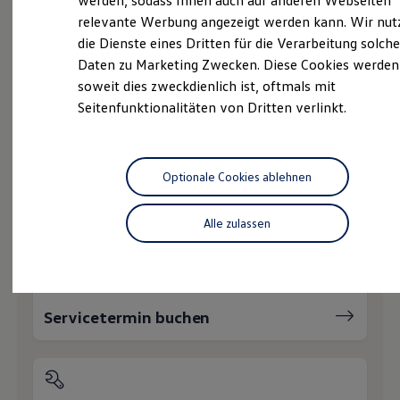
werden, sodass Ihnen auch auf anderen Webseiten
Service
Hybridautos
relevante Werbung angezeigt werden kann. Wir nut
Marke und Erlebnis
Volkswagen Economy
die Dienste eines Dritten für die Verarbeitung solche
Volkswagen R und R Experience
R-Modelle
Service
Daten zu Marketing Zwecken. Diese Cookies werden
R Experience
soweit dies zweckdienlich ist, oftmals mit
Driving Experience
Online-Fahrzeugbewertung
Seitenfunktionalitäten von Dritten verlinkt.
Volkswagen entdecken
Werkbesichtigung
Factory visit
Lifestyle Shop
Wie können wir
T-Roc Kollektion
Optionale Cookies ablehnen
Golf Kollektion
ID. Kollektion
Ihnen weiterhelfen?
Volkswagen Kollektion
Alle zulassen
R-Kollektion
GTI Kollektion
Fußball Drop
we drive football
#wedriveproud
Servicetermin buchen
Besitzer und Service
myVolkswagen
Software Updates
Service und Ersatzteile
Inspektion und HU/AU
Reparaturen und Checks