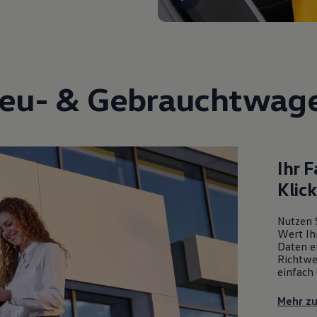
eu- &
Gebrauchtwag
Ihr 
Klic
Nutzen 
Wert Ih
Daten ei
Richtwe
einfach 
Mehr z