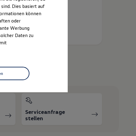
ind. Dies basiert auf
Informationen können
aften oder
evante Werbung
solcher Daten zu
 mit
helfen?
en
Serviceanfrage
stellen