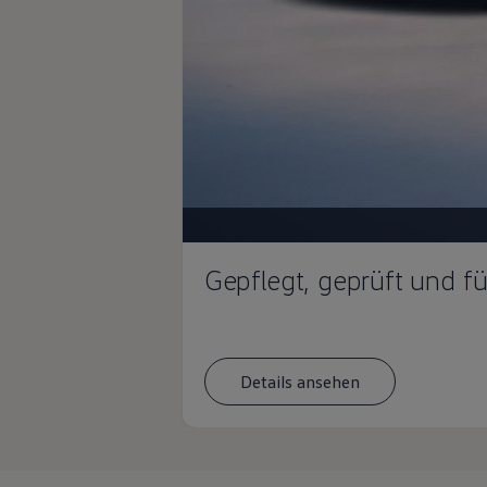
Magazin
Lifestyle
Transport
Familie
Elektromobilität
Volkswagen R
Pannen- und Unfallhilfe
Volkswagen Kundenbetreuung
Gepflegt, geprüft und f
Details ansehen