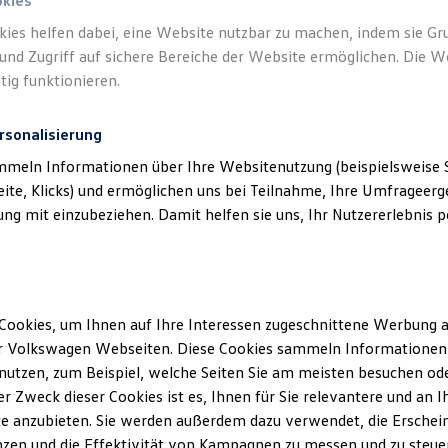
okies
kies helfen dabei, eine Website nutzbar zu machen, indem sie G
Verantwort
und Zugriff auf sichere Bereiche der Website ermöglichen. Die W
GmbH
(
Im
tig funktionieren.
rsonalisierung
mmeln Informationen über Ihre Websitenutzung (beispielsweise S
eite, Klicks) und ermöglichen uns bei Teilnahme, Ihre Umfrageerge
g mit einzubeziehen. Damit helfen sie uns, Ihr Nutzererlebnis pe
Cookies, um Ihnen auf Ihre Interessen zugeschnittene Werbung a
Unsere Abteilungen
r Volkswagen Webseiten. Diese Cookies sammeln Informationen 
utzen, zum Beispiel, welche Seiten Sie am meisten besuchen oder
Montag
-
Freitag
07:00
-
18:00
Uhr
r Zweck dieser Cookies ist es, Ihnen für Sie relevantere und an I
e anzubieten. Sie werden außerdem dazu verwendet, die Erschein
Samstag
09:00
-
13:00
Uhr
zen und die Effektivität von Kampagnen zu messen und zu steuern