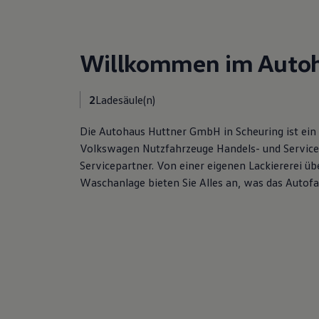
Hybridautos
Marke und Erlebnis
Volkswagen R und R Experience
R-Modelle
Willkommen im Autoha
R Experience
Driving Experience
Volkswagen entdecken
Werkbesichtigung
2
Ladesäule(n)
Factory visit
Lifestyle Shop
Die Autohaus Huttner GmbH in Scheuring ist ein
T-Roc Kollektion
Volkswagen Nutzfahrzeuge Handels- und Service
Golf Kollektion
ID. Kollektion
Servicepartner. Von einer eigenen Lackiererei üb
Volkswagen Kollektion
Waschanlage bieten Sie Alles an, was das Autofa
R-Kollektion
GTI Kollektion
Fußball Drop
we drive football
#wedriveproud
Besitzer und Service
myVolkswagen
Software Updates
Service und Ersatzteile
Inspektion und HU/AU
Reparaturen und Checks