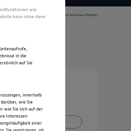
rundfunktionen wie
lich für die Inhalte auf dieser Seite ist die Autohaus Huttner
ebsite kann ohne diese
pressum & Rechtliches
)
eitenaufrufe,
bnisse in die
rsönlich auf Sie
nzuzeigen, innerhalb
darüber, wie Sie
 wie Sie sich auf der
hre Interessen
Ansprechpartner
ungshäufigkeit einer
. Sie registrieren, ob