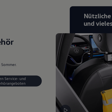
Nützliche
und viele
ehör
en Sommer.
en Service- und
ehörangeboten