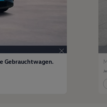
te Gebrauchtwagen.
M
Je