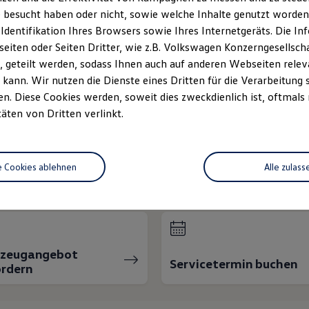
Sonntag
Geschlossen
 besucht haben oder nicht, sowie welche Inhalte genutzt worden s
 Identifikation Ihres Browsers sowie Ihres Internetgeräts. Die 
iten oder Seiten Dritter, wie z.B. Volkswagen Konzerngesellsch
 geteilt werden, sodass Ihnen auch auf anderen Webseiten rel
kann. Wir nutzen die Dienste eines Dritten für die Verarbeitung 
. Diese Cookies werden, soweit dies zweckdienlich ist, oftmals
täten von Dritten verlinkt.
nnen wir Ihnen weiter
e Cookies ablehnen
Alle zulass
rzeugangebot
Servicetermin buchen
rdern