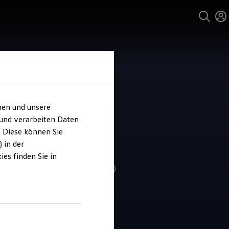
hen und unsere
und Service
 und verarbeiten Daten
ohaus Huttner
. Diese können Sie
euring
 in der
es finden Sie in
4.8
|
484 Bewertungen