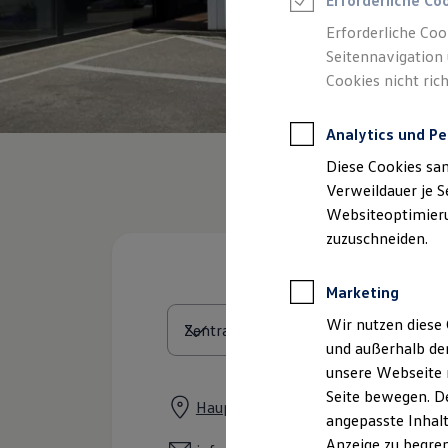
Erforderliche Co
Reifenpakete
Leasing
Erforderliche Coo
Leasing-Angebote
Seitennavigation 
Gebrauchtwagen Leasing
Cookies nicht rich
Junge Gebrauchtwagen-Leasing
Elektroauto Leasing
Kleinwagen-Leasing
Analytics und Pe
Leasing ohne Anzahlung
Finanzierung
Diese Cookies sa
Autokredit mit Schlussrate
Versicherungen und Garantien
Verweildauer je S
Kfz-Versicherung
Websiteoptimierun
Restschuldversicherungen
zuzuschneiden.
Garantien
Wartungsverträge
Geschäftskunden
Marketing
Professional Class bei Volkswagen
Großkunden
Wir nutzen diese 
Behörden
und außerhalb de
Direktkunden
Sonderfahrzeuge
unsere Webseite n
Anpfiff zum Gewinn
Seite bewegen. De
Elektromobilität
Hauptstraße 2, 86937 Scheuring
angepasste Inhalt
Elektroautos
ID. Tutorials
Anzeige zu begren