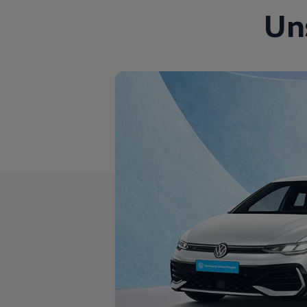
Motorenöl und Flüssigkeiten
Un
Räder und Reifen
Pannen- und Unfallhilfe
Economy Service
Volkswagen Teile
Zubehör
Modellspezifisches Zubehör
Schutz und Pflege
Transport
Entertainment und Elektronik
Individualisieren
Wallbox und Ladekabel
Digitale Extras
Dienste für Ihr Modell finden
Volkswagen Apps, Login und Shop
Handy und Fahrzeug verbinden
Updates für Software, Karten und Radio
Über Ihr Auto
Vorgängermodelle
Kundeninformationen
Volkswagen Kundenbetreuung
Warn- und Kontrollleuchten
Assistenzsysteme
Digitale Betriebsanleitung
Live Beratung