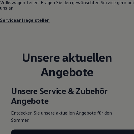
Volkswagen
Teilen. Fragen Sie den gewünschten
Service
gern bei
Motorenöl und Flüssigkeiten
uns an.
Räder und Reifen
Pannen- und Unfallhilfe
Serviceanfrage stellen
Economy Service
Volkswagen Teile
Zubehör
Modellspezifisches Zubehör
Schutz und Pflege
Transport
Unsere aktuellen
Entertainment und Elektronik
Individualisieren
Wallbox und Ladekabel
Angebote
Digitale Extras
Dienste für Ihr Modell finden
Volkswagen Apps, Login und Shop
Handy und Fahrzeug verbinden
Unsere Service & Zubehör
Updates für Software, Karten und Radio
Über Ihr Auto
Angebote
Vorgängermodelle
Kundeninformationen
Volkswagen Kundenbetreuung
Entdecken Sie unsere aktuellen Angebote für den
Warn- und Kontrollleuchten
Sommer.
Assistenzsysteme
Digitale Betriebsanleitung
Live Beratung