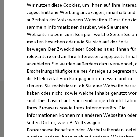
Samstag
Geschlossen
Elektrofahrzeugkonzepte
Wir nutzen diese Cookies, um Ihnen auf Ihre Intere
ID. EVERY1
Sonntag
Geschlossen
zugeschnittene Werbung anzuzeigen, innerhalb und
Reichweite
außerhalb der Volkswagen Webseiten. Diese Cookie
Reichweite der ID. Modelle
info@autohausinschoenberg.de
Reichweite im Winter
sammeln Informationen darüber, wie Sie unsere
Rekuperation
Webseite nutzen, zum Beispiel, welche Seiten Sie a
Laden
+49 4344 410000
meisten besuchen oder wie Sie sich auf der Seite
Laden unterwegs
Laden Zuhause
bewegen. Der Zweck dieser Cookies ist es, Ihnen für
Ladestationen finden
relevantere und an Ihre Interessen angepasste Inhal
Ansprechpartner
Ladezeitensimulator
anzubieten. Sie werden außerdem dazu verwendet, d
Batterie
Sicherheit
Erscheinungshäufigkeit einer Anzeige zu begrenzen 
Garantie und Lebensdauer
die Effektivität von Kampagnen zu messen und zu
Nachhaltigkeit
steuern. Sie registrieren, ob Sie eine Webseite besuc
Technologie
Kosten und Kauf
haben oder nicht, sowie welche Inhalte genutzt wo
Verbrauchskosten
sind. Dies basiert auf einer eindeutigen Identifikatio
Unsere Leistungen
im
Kaufoptionen
Ihres Browsers sowie Ihres Internetgeräts. Die
E-Auto-Förderung
Überblick
Software und Konnektivität
Informationen können mit anderen Webseiten oder
Die ID. Software 6
Seiten Dritter, wie z.B. Volkswagen
ID. Software Versionen und Updates
Service
Konzerngesellschaften oder Werbetreibenden, getei
Digitale Extras
Schnittstellen zu Ihrem ID.