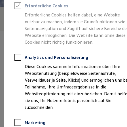
Reifenpakete
Erforderliche Cookies
Leasing
Leasing-Angebote
Erforderliche Cookies helfen dabei, eine Website
Gebrauchtwagen Leasing
nutzbar zu machen, indem sie Grundfunktionen wie
Junge Gebrauchtwagen-Leasing
Elektroauto Leasing
Seitennavigation und Zugriff auf sichere Bereiche de
Kleinwagen-Leasing
Website ermöglichen. Die Website kann ohne diese
Leasing ohne Anzahlung
Cookies nicht richtig funktionieren.
Finanzierung
Autokredit mit Schlussrate
Versicherungen und Garantien
Analytics und Personalisierung
Kfz-Versicherung
Verantwortlich für die Inhalte auf dieser Seite ist die Autohaus in
Restschuldversicherungen
Diese Cookies sammeln Informationen über Ihre
Schönberg GmbH
(
Impressum & Rechtliches
)
Garantien
Websitenutzung (beispielsweise Seitenaufrufe,
Wartungsverträge
Geschäftskunden
Verweildauer je Seite, Klicks) und ermöglichen uns b
Professional Class bei Volkswagen
Unsere 
Teilnahme, Ihre Umfrageergebnisse in die
Großkunden
Websiteoptimierung mit einzubeziehen. Damit helf
Behörden
Direktkunden
sie uns, Ihr Nutzererlebnis persönlich auf Sie
Sonderfahrzeuge
Ratjendorfer Weg 5 - 7, 24217 Schönberg
zuzuschneiden.
Anpfiff zum Gewinn
Elektromobilität
Montag
-
Freitag
08:00
-
17:00
Uhr
Elektroautos
Marketing
ID. Tutorials