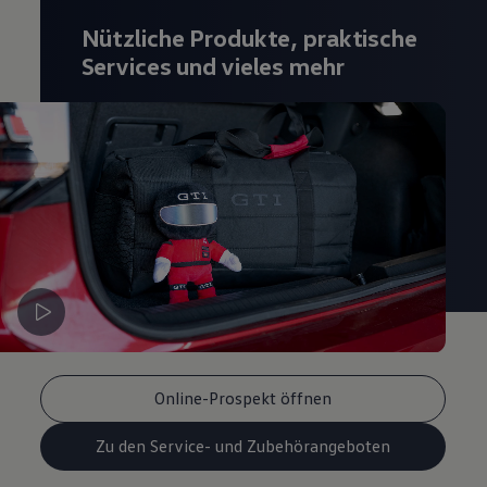
Magazin
Nützliche Produkte, praktische
Lifestyle
Transport
Services und vieles mehr
Familie
Elektromobilität
Volkswagen R
Pannen- und Unfallhilfe
Volkswagen Kundenbetreuung
Online-Prospekt öffnen
Zu den Service- und Zubehörangeboten