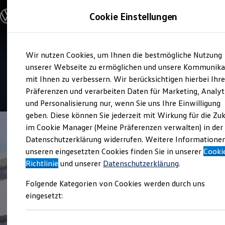
Modelle und Konfigurator
Cookie Einstellungen
Konfigurator
Modelle vergleichen
Konfiguration laden
Zum
Zum
Autosuche
Service
Wir nutzen Cookies, um Ihnen die bestmögliche Nutzung
Hauptinhalt
Footer
Elektroautos
Autohaus in Schönberg
springen
springen
unserer Webseite zu ermöglichen und unsere Kommunika
ENERGY Sondermodelle
Nutzfahrzeuge
mit Ihnen zu verbessern. Wir berücksichtigen hierbei Ihr
SUV und CUV
4.8
|
30 Bewertungen
Präferenzen und verarbeiten Daten für Marketing, Analyt
Familienautos
und Personalisierung nur, wenn Sie uns Ihre Einwilligung
Kombis
Kompaktwagen
geben. Diese können Sie jederzeit mit Wirkung für die Zu
Sportwagen
im Cookie Manager (Meine Präferenzen verwalten) in der
Schnell verfügbare Fahrzeuge
Angebote und Produkte
Datenschutzerklärung widerrufen. Weitere Informatione
Aktuelle Angebote
unseren eingesetzten Cookies finden Sie in unserer
Cooki
E-Auto-Förderung
Richtlinie
und unserer
Datenschutzerklärung
.
Volkswagen Marktplatz
Die ENERGY Sondermodelle
Folgende Kategorien von Cookies werden durch uns
Junge Gebrauchtwagen und Gebrauchtwagen
Volkswagen Zertifizierte Gebrauchtwagen
eingesetzt:
Elektromobilität bei Gebrauchtwagen
Zubehör- und Serviceangebote
Saisonangebote