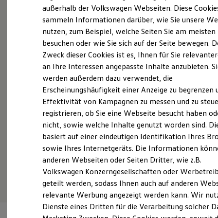
Probefahrt vereinbaren
Elektrofahrzeugkonzepte
außerhalb der Volkswagen Webseiten. Diese Cookie
ID. EVERY1
sammeln Informationen darüber, wie Sie unsere We
Reichweite
nutzen, zum Beispiel, welche Seiten Sie am meisten
Reichweite der ID. Modelle
Reichweite im Winter
besuchen oder wie Sie sich auf der Seite bewegen. D
Rekuperation
Zweck dieser Cookies ist es, Ihnen für Sie relevante
Fahrzeugangebot anfordern
Laden
an Ihre Interessen angepasste Inhalte anzubieten. S
Laden unterwegs
Laden Zuhause
werden außerdem dazu verwendet, die
Ladestationen finden
Erscheinungshäufigkeit einer Anzeige zu begrenzen 
Ladezeitensimulator
Effektivität von Kampagnen zu messen und zu steue
Batterie
Servicetermin buchen
Sicherheit
registrieren, ob Sie eine Webseite besucht haben od
Garantie und Lebensdauer
nicht, sowie welche Inhalte genutzt worden sind. Di
Nachhaltigkeit
basiert auf einer eindeutigen Identifikation Ihres B
Technologie
Kosten und Kauf
sowie Ihres Internetgeräts. Die Informationen kön
Verbrauchskosten
anderen Webseiten oder Seiten Dritter, wie z.B.
Serviceanfrage stellen
Kaufoptionen
Volkswagen Konzerngesellschaften oder Werbetrei
E-Auto-Förderung
Software und Konnektivität
geteilt werden, sodass Ihnen auch auf anderen Web
Die ID. Software 6
relevante Werbung angezeigt werden kann. Wir nut
ID. Software Versionen und Updates
Dienste eines Dritten für die Verarbeitung solcher D
Digitale Extras
Schnittstellen zu Ihrem ID.