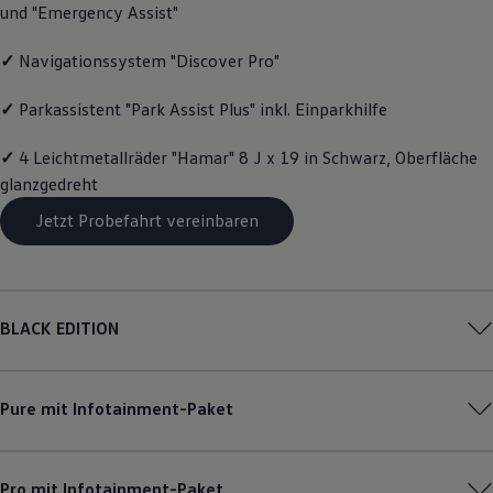
und "Emergency Assist"
Magazin
Lifestyle
Transport
✓
Navigationssystem "Discover Pro"
Familie
Elektromobilität
✓
Parkassistent "Park Assist Plus" inkl. Einparkhilfe
Volkswagen R
Pannen- und Unfallhilfe
✓
4 Leichtmetallräder "Hamar" 8 J x 19 in Schwarz, Oberfläche
Volkswagen Kundenbetreuung
glanzgedreht
Jetzt Probefahrt vereinbaren
BLACK EDITION
Pure mit Infotainment-Paket
Pro mit Infotainment-Paket