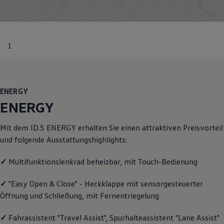
Motorenöl und Flüssigkeiten
Räder und Reifen
Pannen- und Unfallhilfe
Economy Service
Volkswagen Teile
1
Zubehör
Modellspezifisches Zubehör
Schutz und Pflege
Transport
Entertainment und Elektronik
ENERGY
Individualisieren
ENERGY
Wallbox und Ladekabel
Digitale Extras
Dienste für Ihr Modell finden
Mit dem ID.5
ENERGY
erhalten Sie einen attraktiven Preisvorteil
Volkswagen Apps, Login und Shop
und folgende Ausstattungshighlights:
Handy und Fahrzeug verbinden
Updates für Software, Karten und Radio
Über Ihr Auto
✓
Multifunktionslenkrad beheizbar, mit Touch-Bedienung
Vorgängermodelle
Kundeninformationen
✓
"Easy Open & Close" - Heckklappe mit sensorgesteuerter
Volkswagen Kundenbetreuung
Öffnung und Schließung, mit Fernentriegelung
Warn- und Kontrollleuchten
Assistenzsysteme
Digitale Betriebsanleitung
✓
Fahrassistent "Travel Assist", Spurhalteassistent "Lane Assist"
Live Beratung