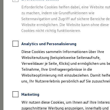
Reifenpakete
Leasing
Erforderliche Cookies helfen dabei, eine Website nu
Leasing-Angebote
zu machen, indem sie Grundfunktionen wie
Stilvollelektrisch.
Der
Gebrauchtwagen Leasing
Seitennavigation und Zugriff auf sichere Bereiche de
Junge Gebrauchtwagen-Leasing
Elektroauto Leasing
Website ermöglichen. Die Website kann ohne diese
ID.5
Kleinwagen-Leasing
Cookies nicht richtig funktionieren.
Leasing ohne Anzahlung
Finanzierung
Autokredit mit Schlussrate
Analytics und Personalisierung
Versicherungen und Garantien
Kfz-Versicherung
Diese Cookies sammeln Informationen über Ihre
Restschuldversicherungen
Websitenutzung (beispielsweise Seitenaufrufe,
Garantien
Verweildauer je Seite, Klicks) und ermöglichen uns b
Wartungsverträge
Geschäftskunden
Teilnahme, Ihre Umfrageergebnisse in die
Professional Class bei Volkswagen
Websiteoptimierung mit einzubeziehen. Damit helfe
Großkunden
(
Impressum & Rechtliches
)
uns, Ihr Nutzererlebnis persönlich auf Sie zuzuschne
Behörden
Direktkunden
Sonderfahrzeuge
Marketing
Anpfiff zum Gewinn
Elektromobilität
Wir nutzen diese Cookies, um Ihnen auf Ihre Intere
Elektroautos
zugeschnittene Werbung anzuzeigen, innerhalb und
ID. Tutorials