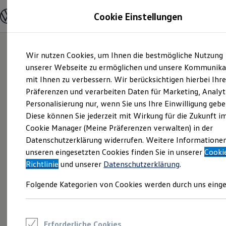
Modelle und Konfigurator
Cookie Einstellungen
Konfigurator
Modelle vergleichen
Konfiguration laden
Zum
Zum
Autosuche
Wir nutzen Cookies, um Ihnen die bestmögliche Nutzung
Hauptinhalt
Footer
Elektroautos
springen
springen
unserer Webseite zu ermöglichen und unsere Kommunika
ENERGY Sondermodelle
Nutzfahrzeuge
mit Ihnen zu verbessern. Wir berücksichtigen hierbei Ihr
SUV und CUV
Präferenzen und verarbeiten Daten für Marketing, Analyt
Familienautos
Personalisierung nur, wenn Sie uns Ihre Einwilligung gebe
Kombis
Kompaktwagen
Diese können Sie jederzeit mit Wirkung für die Zukunft i
Sportwagen
Cookie Manager (Meine Präferenzen verwalten) in der
Schnell verfügbare Fahrzeuge
Angebote und Produkte
Datenschutzerklärung widerrufen. Weitere Informatione
Aktuelle Angebote
unseren eingesetzten Cookies finden Sie in unserer
Cooki
E-Auto-Förderung
Richtlinie
und unserer
Datenschutzerklärung
.
Volkswagen Marktplatz
Die ENERGY Sondermodelle
Folgende Kategorien von Cookies werden durch uns einge
Junge Gebrauchtwagen und Gebrauchtwagen
Volkswagen Zertifizierte Gebrauchtwagen
Elektromobilität bei Gebrauchtwagen
Zubehör- und Serviceangebote
Saisonangebote
Erforderliche Cookies