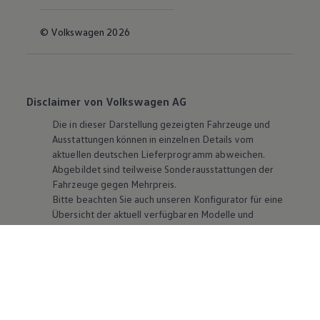
© Volkswagen 2026
Disclaimer von Volkswagen AG
Die in dieser Darstellung gezeigten Fahrzeuge und
Ausstattungen können in einzelnen Details vom
aktuellen deutschen Lieferprogramm abweichen.
Abgebildet sind teilweise Sonderausstattungen der
Fahrzeuge gegen Mehrpreis.
Bitte beachten Sie auch unseren Konfigurator für eine
Übersicht der aktuell verfügbaren Modelle und
Ausstattungen.
Die angegebenen Verbrauchs- und Emissionswerte
beziehen sich nicht auf ein einzelnes Fahrzeug und sind
nicht Bestandteil des Angebots, sondern dienen allein
Vergleichszwecken zwischen den verschiedenen
Fahrzeugtypen. Zusatzausstattungen und
Zubehör