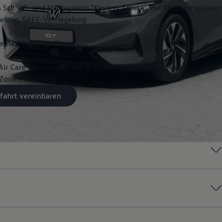
s Schließ- und Startsystem "Keyless Access", mit berührungsloser
gelung, SAFE-Verriegelung
ality-Head-up-Display
Air Care Climatronic" mit 2-Zonen-Temperaturregelung;
3-Zonen-Regelung
fahrt vereinbaren