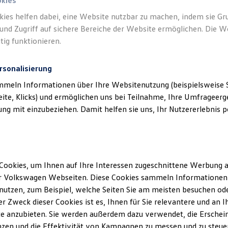
okies
kies helfen dabei, eine Website nutzbar zu machen, indem sie G
und Zugriff auf sichere Bereiche der Website ermöglichen. Die W
tig funktionieren.
rsonalisierung
mmeln Informationen über Ihre Websitenutzung (beispielsweise S
eite, Klicks) und ermöglichen uns bei Teilnahme, Ihre Umfrageerge
g mit einzubeziehen. Damit helfen sie uns, Ihr Nutzererlebnis pe
Cookies, um Ihnen auf Ihre Interessen zugeschnittene Werbung a
r Volkswagen Webseiten. Diese Cookies sammeln Informationen 
utzen, zum Beispiel, welche Seiten Sie am meisten besuchen oder
r Zweck dieser Cookies ist es, Ihnen für Sie relevantere und an I
e anzubieten. Sie werden außerdem dazu verwendet, die Erschein
zen und die Effektivität von Kampagnen zu messen und zu steuern