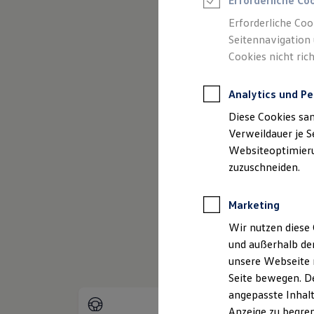
Erforderliche Co
Reifenpakete
Leasing
Erforderliche Coo
Leasing-Angebote
Seitennavigation 
Gebrauchtwagen Leasing
Cookies nicht rich
Junge Gebrauchtwagen-Leasing
(
Impressum & Rechtliches
)
Elektroauto Leasing
Kleinwagen-Leasing
Analytics und Pe
Leasing ohne Anzahlung
Finanzierung
Diese Cookies sa
Autokredit mit Schlussrate
Versicherungen und Garantien
Verweildauer je S
Kfz-Versicherung
Websiteoptimierun
Restschuldversicherungen
zuzuschneiden.
Garantien
Wartungsverträge
Geschäftskunden
Marketing
Professional Class bei Volkswagen
Großkunden
Wir nutzen diese 
Behörden
und außerhalb de
Direktkunden
Sonderfahrzeuge
unsere Webseite n
Anpfiff zum Gewinn
Seite bewegen. De
Elektromobilität
angepasste Inhalt
Elektroautos
ID. Tutorials
Anzeige zu begren