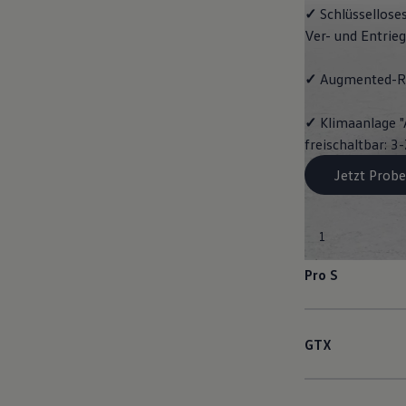
✓
Schlüssellose
Ver- und Entrie
✓
Augmented-Re
✓
Klimaanlage "
freischaltbar: 
Jetzt Probe
1
Pro S
GTX