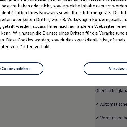
 besucht haben oder nicht, sowie welche Inhalte genutzt worden s
rzeugangebot
Servicetermin buchen
rdern
 Identifikation Ihres Browsers sowie Ihres Internetgeräts. Die 
iten oder Seiten Dritter, wie z.B. Volkswagen Konzerngesellsch
 geteilt werden, sodass Ihnen auch auf anderen Webseiten rel
kann. Wir nutzen die Dienste eines Dritten für die Verarbeitung 
. Diese Cookies werden, soweit dies zweckdienlich ist, oftmals
Pro
täten von Dritten verlinkt.
Pro
e Cookies ablehnen
Alle zulass
Der ID.7 Pro ko
✓
Leichtmetallrä
Oberfläche glan
✓
Automatische
✓
Vordersitze b