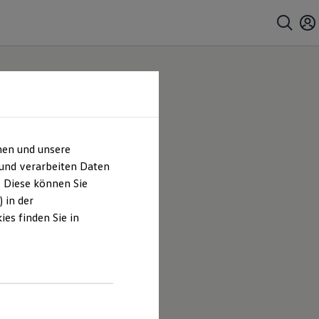
hen und unsere
 und verarbeiten Daten
. Diese können Sie
 in der
es finden Sie in