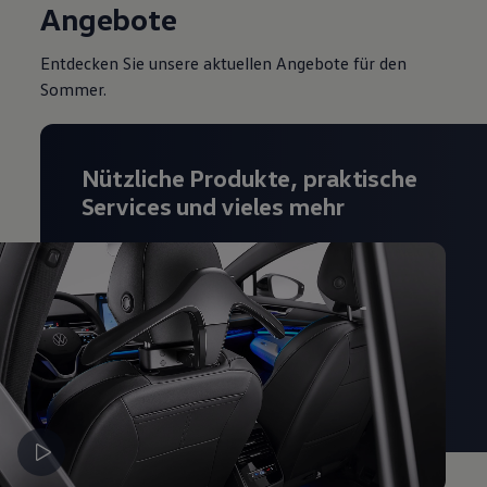
Angebote
Magazin
Lifestyle
Transport
Entdecken Sie unsere aktuellen Angebote für den
Familie
Sommer.
Elektromobilität
Volkswagen R
Pannen- und Unfallhilfe
Volkswagen Kundenbetreuung
Nützliche Produkte, praktische
Services und vieles mehr