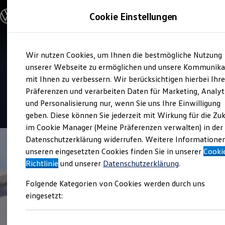
Modelle und Konfigurator
Cookie Einstellungen
Konfigurator
Modelle vergleichen
Konfiguration laden
Zum
Zum
Autosuche
Service
Wir nutzen Cookies, um Ihnen die bestmögliche Nutzung
Hauptinhalt
Footer
Elektroautos
Autohaus Isensee KW
springen
springen
unserer Webseite zu ermöglichen und unsere Kommunika
ENERGY Sondermodelle
Nutzfahrzeuge
mit Ihnen zu verbessern. Wir berücksichtigen hierbei Ihr
Oebisfelde
SUV und CUV
Präferenzen und verarbeiten Daten für Marketing, Analyt
Familienautos
und Personalisierung nur, wenn Sie uns Ihre Einwilligung
Kombis
4.8
|
185 Bewertungen
Kompaktwagen
geben. Diese können Sie jederzeit mit Wirkung für die Zu
Sportwagen
im Cookie Manager (Meine Präferenzen verwalten) in der
Schnell verfügbare Fahrzeuge
Angebote und Produkte
Datenschutzerklärung widerrufen. Weitere Informatione
Aktuelle Angebote
unseren eingesetzten Cookies finden Sie in unserer
Cooki
E-Auto-Förderung
Richtlinie
und unserer
Datenschutzerklärung
.
Volkswagen Marktplatz
Die ENERGY Sondermodelle
Folgende Kategorien von Cookies werden durch uns
Junge Gebrauchtwagen und Gebrauchtwagen
Volkswagen Zertifizierte Gebrauchtwagen
eingesetzt:
Elektromobilität bei Gebrauchtwagen
Zubehör- und Serviceangebote
Saisonangebote