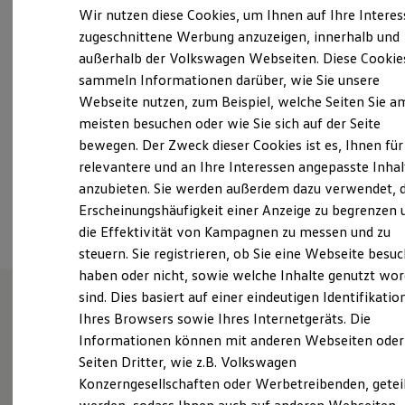
Montag
-
Freitag
07:00
-
17:00
Uhr
Elektrofahrzeugkonzepte
Wir nutzen diese Cookies, um Ihnen auf Ihre Intere
ID. EVERY1
Samstag
Geschlossen
zugeschnittene Werbung anzuzeigen, innerhalb und
Reichweite
Sonntag
Geschlossen
außerhalb der Volkswagen Webseiten. Diese Cookie
Reichweite der ID. Modelle
Reichweite im Winter
sammeln Informationen darüber, wie Sie unsere
Rekuperation
Webseite nutzen, zum Beispiel, welche Seiten Sie a
autohaus-isensee@t-online.de
Laden
meisten besuchen oder wie Sie sich auf der Seite
Laden unterwegs
Laden Zuhause
+49 39002 8400
bewegen. Der Zweck dieser Cookies ist es, Ihnen für
Ladestationen finden
relevantere und an Ihre Interessen angepasste Inhal
Ladezeitensimulator
anzubieten. Sie werden außerdem dazu verwendet, d
Batterie
Ansprechpartner
Sicherheit
Erscheinungshäufigkeit einer Anzeige zu begrenzen 
Garantie und Lebensdauer
die Effektivität von Kampagnen zu messen und zu
Nachhaltigkeit
steuern. Sie registrieren, ob Sie eine Webseite besuc
Technologie
Kosten und Kauf
haben oder nicht, sowie welche Inhalte genutzt wo
Verbrauchskosten
sind. Dies basiert auf einer eindeutigen Identifikatio
Kaufoptionen
Ihres Browsers sowie Ihres Internetgeräts. Die
E-Auto-Förderung
Unsere Leistungen
im
Software und Konnektivität
Informationen können mit anderen Webseiten oder
Die ID. Software 6
Überblick
Seiten Dritter, wie z.B. Volkswagen
ID. Software Versionen und Updates
Konzerngesellschaften oder Werbetreibenden, getei
Digitale Extras
Schnittstellen zu Ihrem ID.