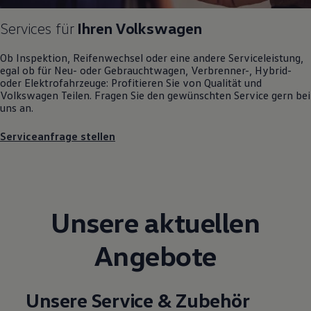
Motorenöl und Flüssigkeiten
Räder und Reifen
Services für
Ihren
Volkswagen
Pannen- und Unfallhilfe
Economy Service
Ob Inspektion, Reifenwechsel oder eine andere Serviceleistung,
Volkswagen Teile
egal ob für Neu- oder
Gebrauchtwagen
, Verbrenner-, Hybrid-
Zubehör
oder Elektrofahrzeuge: Profitieren Sie von Qualität und
Modellspezifisches Zubehör
Volkswagen
Teilen. Fragen Sie den gewünschten
Service
gern bei
Schutz und Pflege
uns an.
Transport
Entertainment und Elektronik
Individualisieren
Serviceanfrage stellen
Wallbox und Ladekabel
Digitale Extras
Dienste für Ihr Modell finden
Volkswagen Apps, Login und Shop
Handy und Fahrzeug verbinden
Updates für Software, Karten und Radio
Unsere aktuellen
Über Ihr Auto
Vorgängermodelle
Angebote
Kundeninformationen
Volkswagen Kundenbetreuung
Warn- und Kontrollleuchten
Assistenzsysteme
Unsere Service & Zubehör
Digitale Betriebsanleitung
Live Beratung