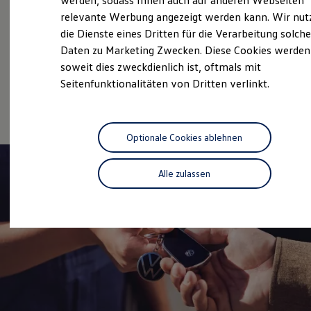
werden, sodass Ihnen auch auf anderen Webseiten
Gebrauchtwagen
Hybridautos
relevante Werbung angezeigt werden kann. Wir nut
Marke und Erlebnis
Service
die Dienste eines Dritten für die Verarbeitung solche
Volkswagen R und R Experience
R-Modelle
Daten zu Marketing Zwecken. Diese Cookies werden
Volkswagen Economy
R Experience
soweit dies zweckdienlich ist, oftmals mit
Driving Experience
Service
Seitenfunktionalitäten von Dritten verlinkt.
Volkswagen entdecken
Werkbesichtigung
Online-Fahrzeugbewertung
Factory visit
Lifestyle Shop
T-Roc Kollektion
Optionale Cookies ablehnen
Golf Kollektion
ID. Kollektion
Volkswagen Kollektion
Alle zulassen
R-Kollektion
GTI Kollektion
Fußball Drop
we drive football
#wedriveproud
Besitzer und Service
myVolkswagen
Software Updates
Service und Ersatzteile
Inspektion und HU/AU
Reparaturen und Checks