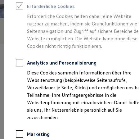
Reifenpakete
Erforderliche Cookies
Leasing
Leasing-Angebote
Erforderliche Cookies helfen dabei, eine Website
Gebrauchtwagen Leasing
nutzbar zu machen, indem sie Grundfunktionen wie
Junge Gebrauchtwagen-Leasing
Elektroauto Leasing
Seitennavigation und Zugriff auf sichere Bereiche de
Kleinwagen-Leasing
Website ermöglichen. Die Website kann ohne diese
Leasing ohne Anzahlung
Cookies nicht richtig funktionieren.
Finanzierung
Autokredit mit Schlussrate
Versicherungen und Garantien
Analytics und Personalisierung
Kfz-Versicherung
Restschuldversicherungen
Diese Cookies sammeln Informationen über Ihre
Garantien
Verantwortlich für die Inhalte auf dieser Seite ist die Autohaus
Websitenutzung (beispielsweise Seitenaufrufe,
Wartungsverträge
Isensee KW Oebisfelde GmbH & Co. KG
(
Impressum & Rechtliches
)
Geschäftskunden
Verweildauer je Seite, Klicks) und ermöglichen uns b
Professional Class bei Volkswagen
Teilnahme, Ihre Umfrageergebnisse in die
Großkunden
Websiteoptimierung mit einzubeziehen. Damit helf
Behörden
Unsere 
Direktkunden
sie uns, Ihr Nutzererlebnis persönlich auf Sie
Sonderfahrzeuge
zuzuschneiden.
Anpfiff zum Gewinn
Elektromobilität
Stendaler Straße 48, 39646 Oebisfelde
Elektroautos
Marketing
ID. Tutorials