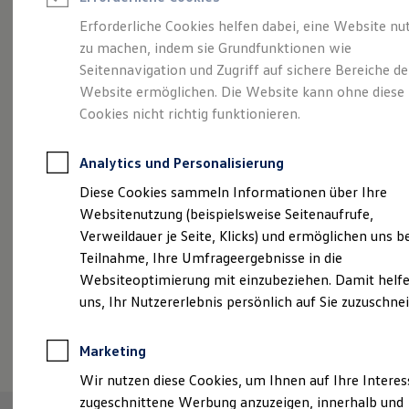
Reifenpakete
Leasing
Erforderliche Cookies helfen dabei, eine Website nu
Leasing-Angebote
zu machen, indem sie Grundfunktionen wie
Abenteuer Leben.
Der
Gebrauchtwagen Leasing
Seitennavigation und Zugriff auf sichere Bereiche de
Junge Gebrauchtwagen-Leasing
Elektroauto Leasing
Website ermöglichen. Die Website kann ohne diese
Tiguan.
Kleinwagen-Leasing
Cookies nicht richtig funktionieren.
Leasing ohne Anzahlung
Finanzierung
Autokredit mit Schlussrate
Analytics und Personalisierung
Versicherungen und Garantien
Kfz-Versicherung
Diese Cookies sammeln Informationen über Ihre
Restschuldversicherungen
Websitenutzung (beispielsweise Seitenaufrufe,
Garantien
Verweildauer je Seite, Klicks) und ermöglichen uns b
Wartungsverträge
Geschäftskunden
Teilnahme, Ihre Umfrageergebnisse in die
Professional Class bei Volkswagen
Websiteoptimierung mit einzubeziehen. Damit helfe
Großkunden
uns, Ihr Nutzererlebnis persönlich auf Sie zuzuschne
Behörden
Direktkunden
(
Impressum & Rechtliches
)
Sonderfahrzeuge
Marketing
Anpfiff zum Gewinn
Elektromobilität
Wir nutzen diese Cookies, um Ihnen auf Ihre Intere
Elektroautos
zugeschnittene Werbung anzuzeigen, innerhalb und
ID. Tutorials