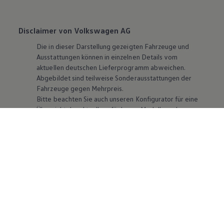
Disclaimer von Volkswagen AG
Die in dieser Darstellung gezeigten Fahrzeuge und
Ausstattungen können in einzelnen Details vom
aktuellen deutschen Lieferprogramm abweichen.
Abgebildet sind teilweise Sonderausstattungen der
Fahrzeuge gegen Mehrpreis.
Bitte beachten Sie auch unseren Konfigurator für eine
Übersicht der aktuell verfügbaren Modelle und
Ausstattungen.
Die angegebenen Verbrauchs- und Emissionswerte
beziehen sich nicht auf ein einzelnes Fahrzeug und sind
nicht Bestandteil des Angebots, sondern dienen allein
Vergleichszwecken zwischen den verschiedenen
Fahrzeugtypen. Zusatzausstattungen und
Zubehör
(Anbauteile, Reifenformat usw.) können relevante
Fahrzeugparameter, wie
z. B.
Gewicht, Rollwiderstand
und Aerodynamik verändern und neben Witterungs-
und Verkehrsbedingungen sowie dem individuellen