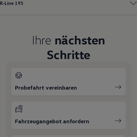
R‑Line
195
Magazin
Lifestyle
Transport
Familie
Elektromobilität
Volkswagen R
Ihre
nächsten
Pannen- und Unfallhilfe
Volkswagen Kundenbetreuung
Schritte
Probefahrt vereinbaren
Fahrzeugangebot anfordern