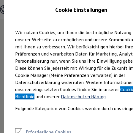
Modelle und Konfigurator
Cookie Einstellungen
Konfigurator
Modelle vergleichen
Konfiguration laden
Zum
Zum
Autosuche
Wir nutzen Cookies, um Ihnen die bestmögliche Nutzung
Hauptinhalt
Footer
Elektroautos
springen
springen
unserer Webseite zu ermöglichen und unsere Kommunika
ENERGY Sondermodelle
Nutzfahrzeuge
mit Ihnen zu verbessern. Wir berücksichtigen hierbei Ihr
SUV und CUV
Präferenzen und verarbeiten Daten für Marketing, Analyt
Familienautos
Personalisierung nur, wenn Sie uns Ihre Einwilligung gebe
Kombis
Kompaktwagen
Diese können Sie jederzeit mit Wirkung für die Zukunft i
Sportwagen
Cookie Manager (Meine Präferenzen verwalten) in der
Schnell verfügbare Fahrzeuge
Angebote und Produkte
Datenschutzerklärung widerrufen. Weitere Informatione
Aktuelle Angebote
unseren eingesetzten Cookies finden Sie in unserer
Cooki
E-Auto-Förderung
Richtlinie
und unserer
Datenschutzerklärung
.
Volkswagen Marktplatz
Die ENERGY Sondermodelle
Folgende Kategorien von Cookies werden durch uns einge
Junge Gebrauchtwagen und Gebrauchtwagen
Volkswagen Zertifizierte Gebrauchtwagen
Elektromobilität bei Gebrauchtwagen
Zubehör- und Serviceangebote
Saisonangebote
Erforderliche Cookies