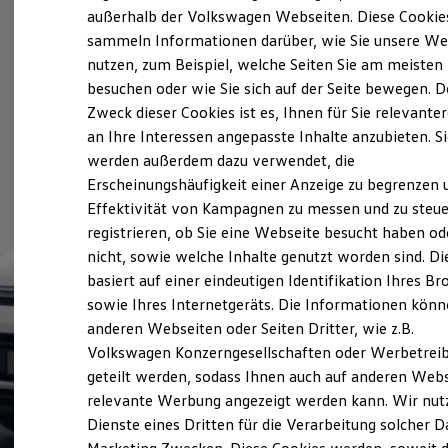
Elektrofahrzeugkonzepte
außerhalb der Volkswagen Webseiten. Diese Cookie
ID. EVERY1
sammeln Informationen darüber, wie Sie unsere We
Reichweite
nutzen, zum Beispiel, welche Seiten Sie am meisten
Reichweite der ID. Modelle
Reichweite im Winter
besuchen oder wie Sie sich auf der Seite bewegen. D
Rekuperation
Zweck dieser Cookies ist es, Ihnen für Sie relevante
Laden
an Ihre Interessen angepasste Inhalte anzubieten. S
Laden unterwegs
Laden Zuhause
werden außerdem dazu verwendet, die
Ladestationen finden
Erscheinungshäufigkeit einer Anzeige zu begrenzen 
Ladezeitensimulator
Effektivität von Kampagnen zu messen und zu steue
Batterie
Sicherheit
registrieren, ob Sie eine Webseite besucht haben od
Garantie und Lebensdauer
nicht, sowie welche Inhalte genutzt worden sind. Di
Nachhaltigkeit
basiert auf einer eindeutigen Identifikation Ihres B
Technologie
Kosten und Kauf
sowie Ihres Internetgeräts. Die Informationen kön
Verbrauchskosten
anderen Webseiten oder Seiten Dritter, wie z.B.
Kaufoptionen
Volkswagen Konzerngesellschaften oder Werbetrei
E-Auto-Förderung
Software und Konnektivität
geteilt werden, sodass Ihnen auch auf anderen Web
Die ID. Software 6
relevante Werbung angezeigt werden kann. Wir nut
ID. Software Versionen und Updates
Dienste eines Dritten für die Verarbeitung solcher D
Digitale Extras
Schnittstellen zu Ihrem ID.