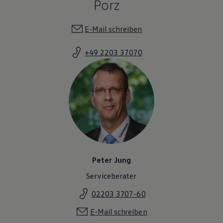
Porz
Magazin
Lifestyle
Transport
E-Mail schreiben
Familie
Elektromobilität
+49 2203 37070
Volkswagen R
Pannen- und Unfallhilfe
Volkswagen Kundenbetreuung
Peter Jung
Serviceberater
02203 3707-60
E-Mail schreiben