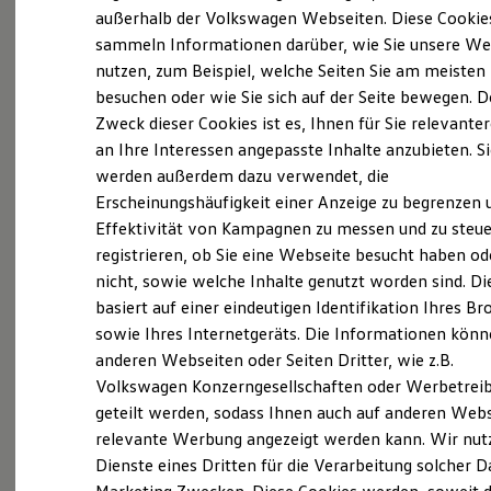
Elektrofahrzeugkonzepte
außerhalb der Volkswagen Webseiten. Diese Cookie
ID. EVERY1
Volkswagen
bietet für Ihr Discover Media oder
sammeln Informationen darüber, wie Sie unsere We
Reichweite
Discover Pro (MIB I oder MIB
II
) ein gratis
nutzen, zum Beispiel, welche Seiten Sie am meisten
Reichweite der ID. Modelle
Reichweite im Winter
besuchen oder wie Sie sich auf der Seite bewegen. D
Navigationsupdate.
Rekuperation
Zweck dieser Cookies ist es, Ihnen für Sie relevante
Laden
Aaaaaaaaber... bis dahin ist ein weiter Weg:
an Ihre Interessen angepasste Inhalte anzubieten. S
Laden unterwegs
Laden Zuhause
werden außerdem dazu verwendet, die
Ladestationen finden
Sie benötigen einen Computer, müssen sich bei
Erscheinungshäufigkeit einer Anzeige zu begrenzen 
Ladezeitensimulator
Effektivität von Kampagnen zu messen und zu steue
Batterie
Volkswagen
mit einer ID registrieren, das
Sicherheit
registrieren, ob Sie eine Webseite besucht haben od
gewünschte Kartenmaterial herunterladen, mit
Garantie und Lebensdauer
nicht, sowie welche Inhalte genutzt worden sind. Di
Nachhaltigkeit
einem separaten Programm die erhaltene Datei
basiert auf einer eindeutigen Identifikation Ihres B
Technologie
entpacken, dann gegebenenfalls Ihre
Kosten und Kauf
sowie Ihres Internetgeräts. Die Informationen kön
Verbrauchskosten
existierende Karte formatieren, um am Ende die
anderen Webseiten oder Seiten Dritter, wie z.B.
Kaufoptionen
aktuelle Datei auf Ihre
Volkswagen
SD Karte
Volkswagen Konzerngesellschaften oder Werbetrei
E-Auto-Förderung
Software und Konnektivität
aufzuspielen.
geteilt werden, sodass Ihnen auch auf anderen Web
Die ID. Software 6
relevante Werbung angezeigt werden kann. Wir nut
ID. Software Versionen und Updates
Die einen sagen "Kinderspiel", allen anderen
Dienste eines Dritten für die Verarbeitung solcher D
Digitale Extras
Schnittstellen zu Ihrem ID.
sagen wir "kein Problem - wir übernehmen das".