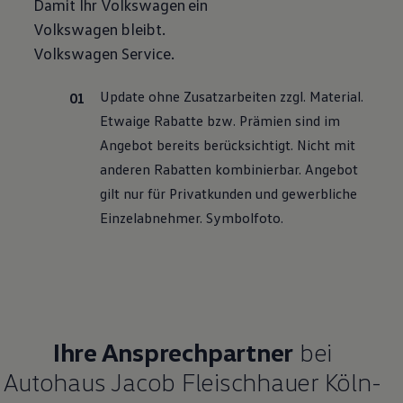
Damit Ihr
Volkswagen
ein
Motorenöl und Flüssigkeiten
Volkswagen
bleibt.
Räder und Reifen
Pannen- und Unfallhilfe
Volkswagen
Service
.
Economy Service
Volkswagen Teile
Zubehör
Update ohne Zusatzarbeiten zzgl. Material.
Modellspezifisches Zubehör
Etwaige Rabatte bzw. Prämien sind im
Schutz und Pflege
Transport
Angebot bereits berücksichtigt. Nicht mit
Entertainment und Elektronik
anderen Rabatten kombinierbar. Angebot
Individualisieren
Wallbox und Ladekabel
gilt nur für Privatkunden und gewerbliche
Digitale Extras
Einzelabnehmer. Symbolfoto.
Dienste für Ihr Modell finden
Volkswagen Apps, Login und Shop
Handy und Fahrzeug verbinden
Updates für Software, Karten und Radio
Über Ihr Auto
Vorgängermodelle
Kundeninformationen
Volkswagen Kundenbetreuung
Ihre Ansprechpartner
bei
Warn- und Kontrollleuchten
Assistenzsysteme
Autohaus Jacob Fleischhauer Köln-
Digitale Betriebsanleitung
Live Beratung