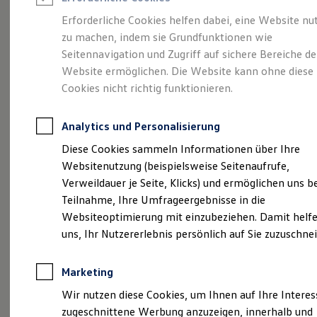
Reifenpakete
Leasing
Erforderliche Cookies helfen dabei, eine Website nu
Leasing-Angebote
zu machen, indem sie Grundfunktionen wie
Unser
Volkswagen
Gebrauchtwagen Leasing
Seitennavigation und Zugriff auf sichere Bereiche de
Junge Gebrauchtwagen-Leasing
Elektroauto Leasing
Website ermöglichen. Die Website kann ohne diese
Navigationsupdate
Kleinwagen-Leasing
Cookies nicht richtig funktionieren.
Leasing ohne Anzahlung
Finanzierung
Autokredit mit Schlussrate
Analytics und Personalisierung
Versicherungen und Garantien
Kfz-Versicherung
Diese Cookies sammeln Informationen über Ihre
Restschuldversicherungen
Websitenutzung (beispielsweise Seitenaufrufe,
Garantien
Verweildauer je Seite, Klicks) und ermöglichen uns b
Wartungsverträge
Geschäftskunden
Teilnahme, Ihre Umfrageergebnisse in die
(
Impressum & Rechtliches
)
Professional Class bei Volkswagen
Websiteoptimierung mit einzubeziehen. Damit helfe
Großkunden
Sie wollen Ihr
Volkswagen
uns, Ihr Nutzererlebnis persönlich auf Sie zuzuschne
Behörden
Direktkunden
„Discover Media“ bzw.
Sonderfahrzeuge
Marketing
Anpfiff zum Gewinn
„Discover Pro“
Elektromobilität
Wir nutzen diese Cookies, um Ihnen auf Ihre Intere
Elektroautos
Kartenmaterial aktualisieren?
zugeschnittene Werbung anzuzeigen, innerhalb und
ID. Tutorials