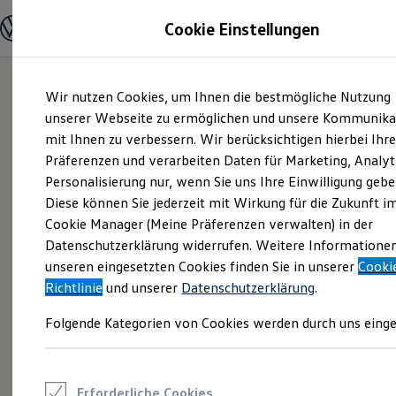
Modelle und Konfigurator
Cookie Einstellungen
Konfigurator
Modelle vergleichen
Konfiguration laden
Zum
Zum
Autosuche
Wir nutzen Cookies, um Ihnen die bestmögliche Nutzung
Hauptinhalt
Footer
Elektroautos
springen
springen
unserer Webseite zu ermöglichen und unsere Kommunika
ENERGY Sondermodelle
Nutzfahrzeuge
mit Ihnen zu verbessern. Wir berücksichtigen hierbei Ihr
SUV und CUV
Präferenzen und verarbeiten Daten für Marketing, Analyt
Familienautos
Personalisierung nur, wenn Sie uns Ihre Einwilligung gebe
Kombis
Kompaktwagen
Diese können Sie jederzeit mit Wirkung für die Zukunft i
Sportwagen
Cookie Manager (Meine Präferenzen verwalten) in der
Schnell verfügbare Fahrzeuge
Angebote und Produkte
Datenschutzerklärung widerrufen. Weitere Informatione
Aktuelle Angebote
unseren eingesetzten Cookies finden Sie in unserer
Cooki
E-Auto-Förderung
Richtlinie
und unserer
Datenschutzerklärung
.
Volkswagen Marktplatz
Die ENERGY Sondermodelle
Folgende Kategorien von Cookies werden durch uns einge
Junge Gebrauchtwagen und Gebrauchtwagen
Volkswagen Zertifizierte Gebrauchtwagen
Elektromobilität bei Gebrauchtwagen
Zubehör- und Serviceangebote
Saisonangebote
Erforderliche Cookies