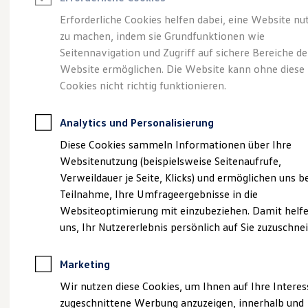
Reifenpakete
Leasing
Erforderliche Cookies helfen dabei, eine Website nu
Leasing-Angebote
zu machen, indem sie Grundfunktionen wie
Ihr Begleiter für Alltag
Gebrauchtwagen Leasing
Seitennavigation und Zugriff auf sichere Bereiche de
Junge Gebrauchtwagen-Leasing
Elektroauto Leasing
Website ermöglichen. Die Website kann ohne diese
und Freizeit.
Der T-
Kleinwagen-Leasing
Cookies nicht richtig funktionieren.
Leasing ohne Anzahlung
Cross.
Finanzierung
Autokredit mit Schlussrate
Analytics und Personalisierung
Versicherungen und Garantien
Kfz-Versicherung
Diese Cookies sammeln Informationen über Ihre
Restschuldversicherungen
Websitenutzung (beispielsweise Seitenaufrufe,
Garantien
Verweildauer je Seite, Klicks) und ermöglichen uns b
Wartungsverträge
Geschäftskunden
Teilnahme, Ihre Umfrageergebnisse in die
Professional Class bei Volkswagen
Websiteoptimierung mit einzubeziehen. Damit helfe
Großkunden
uns, Ihr Nutzererlebnis persönlich auf Sie zuzuschne
Behörden
Direktkunden
Sonderfahrzeuge
Marketing
Anpfiff zum Gewinn
Elektromobilität
(
Impressum & Rechtliches
)
Wir nutzen diese Cookies, um Ihnen auf Ihre Intere
Elektroautos
zugeschnittene Werbung anzuzeigen, innerhalb und
ID. Tutorials