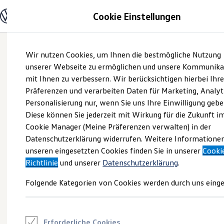
Modelle und Konfigurator
Cookie Einstellungen
Konfigurator
Modelle vergleichen
Konfiguration laden
Zum
Zum
Autosuche
Wir nutzen Cookies, um Ihnen die bestmögliche Nutzung
Hauptinhalt
Footer
Elektroautos
springen
springen
unserer Webseite zu ermöglichen und unsere Kommunika
ENERGY Sondermodelle
Nutzfahrzeuge
mit Ihnen zu verbessern. Wir berücksichtigen hierbei Ihr
SUV und CUV
Präferenzen und verarbeiten Daten für Marketing, Analyt
Familienautos
Personalisierung nur, wenn Sie uns Ihre Einwilligung gebe
Kombis
Kompaktwagen
Diese können Sie jederzeit mit Wirkung für die Zukunft i
Sportwagen
Cookie Manager (Meine Präferenzen verwalten) in der
Schnell verfügbare Fahrzeuge
Angebote und Produkte
Datenschutzerklärung widerrufen. Weitere Informatione
Aktuelle Angebote
unseren eingesetzten Cookies finden Sie in unserer
Cooki
E-Auto-Förderung
Richtlinie
und unserer
Datenschutzerklärung
.
Volkswagen Marktplatz
Die ENERGY Sondermodelle
Folgende Kategorien von Cookies werden durch uns einge
Junge Gebrauchtwagen und Gebrauchtwagen
Volkswagen Zertifizierte Gebrauchtwagen
Elektromobilität bei Gebrauchtwagen
Zubehör- und Serviceangebote
Saisonangebote
Erforderliche Cookies