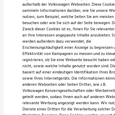
Elektrofahrzeugkonzepte
außerhalb der Volkswagen Webseiten. Diese Cookie
ID. EVERY1
sammeln Informationen darüber, wie Sie unsere We
Reichweite
nutzen, zum Beispiel, welche Seiten Sie am meisten
Reichweite der ID. Modelle
Reichweite im Winter
besuchen oder wie Sie sich auf der Seite bewegen. D
Probefahrt vereinbaren
Rekuperation
Zweck dieser Cookies ist es, Ihnen für Sie relevante
Laden
an Ihre Interessen angepasste Inhalte anzubieten. S
Laden unterwegs
Laden Zuhause
werden außerdem dazu verwendet, die
Ladestationen finden
Erscheinungshäufigkeit einer Anzeige zu begrenzen 
Ladezeitensimulator
Fahrzeugangebot anfordern
Effektivität von Kampagnen zu messen und zu steue
Batterie
Sicherheit
registrieren, ob Sie eine Webseite besucht haben od
Garantie und Lebensdauer
nicht, sowie welche Inhalte genutzt worden sind. Di
Nachhaltigkeit
basiert auf einer eindeutigen Identifikation Ihres B
Technologie
Kosten und Kauf
sowie Ihres Internetgeräts. Die Informationen kön
Servicetermin buchen
Verbrauchskosten
anderen Webseiten oder Seiten Dritter, wie z.B.
Kaufoptionen
Volkswagen Konzerngesellschaften oder Werbetrei
E-Auto-Förderung
Software und Konnektivität
geteilt werden, sodass Ihnen auch auf anderen Web
Die ID. Software 6
relevante Werbung angezeigt werden kann. Wir nut
ID. Software Versionen und Updates
Serviceanfrage stellen
Dienste eines Dritten für die Verarbeitung solcher D
Digitale Extras
Schnittstellen zu Ihrem ID.