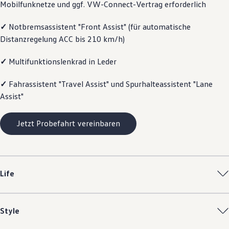
Mobilfunknetze und ggf. VW
-
Connect
-Vertrag erforderlich
Magazin
Lifestyle
✓
Notbremsassistent "Front Assist" (für automatische
Transport
Familie
Distanzregelung ACC bis 210 km/h)
Elektromobilität
Volkswagen R
✓
Multifunktionslenkrad in Leder
Pannen- und Unfallhilfe
Volkswagen Kundenbetreuung
✓
Fahrassistent "Travel Assist" und Spurhalteassistent "Lane
Assist"
Jetzt Probefahrt vereinbaren
Life
Style