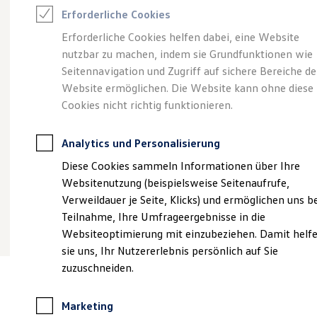
Reifenpakete
Erforderliche Cookies
Leasing
Angebot gültig bis 30.09.2026
Privatkunden
Leasing-Angebote
Erforderliche Cookies helfen dabei, eine Website
Gebrauchtwagen Leasing
Der Polo Life
De
nutzbar zu machen, indem sie Grundfunktionen wie
Junge Gebrauchtwagen-Leasing
Ab 145,18 €
mtl. leasen für Privatkunden | 998,95 €
Ab
Elektroauto Leasing
Seitennavigation und Zugriff auf sichere Bereiche de
Kleinwagen-Leasing
Sonderzahlung | 48 Monate Laufzeit | Jährliche
So
Website ermöglichen. Die Website kann ohne diese
Leasing ohne Anzahlung
Fahrleistung: 10.000 km
Fa
Cookies nicht richtig funktionieren.
Finanzierung
Autokredit mit Schlussrate
Versicherungen und Garantien
Details ansehen
Analytics und Personalisierung
Kfz-Versicherung
Restschuldversicherungen
Diese Cookies sammeln Informationen über Ihre
Garantien
Websitenutzung (beispielsweise Seitenaufrufe,
Wartungsverträge
Geschäftskunden
Verweildauer je Seite, Klicks) und ermöglichen uns b
Professional Class bei Volkswagen
Teilnahme, Ihre Umfrageergebnisse in die
Großkunden
Websiteoptimierung mit einzubeziehen. Damit helf
Behörden
Direktkunden
sie uns, Ihr Nutzererlebnis persönlich auf Sie
Sonderfahrzeuge
zuzuschneiden.
Anpfiff zum Gewinn
Elektromobilität
Elektroautos
Marketing
ID. Tutorials