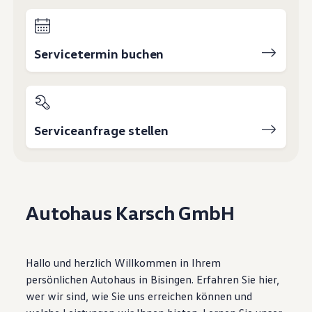
Motorenöl und Flüssigkeiten
Räder und Reifen
Pannen- und Unfallhilfe
Economy Service
Servicetermin buchen
Volkswagen Teile
Zubehör
Modellspezifisches Zubehör
Schutz und Pflege
Transport
Entertainment und Elektronik
Serviceanfrage stellen
Individualisieren
Wallbox und Ladekabel
Digitale Extras
Dienste für Ihr Modell finden
Volkswagen Apps, Login und Shop
Handy und Fahrzeug verbinden
Autohaus Karsch GmbH
Updates für Software, Karten und Radio
Über Ihr Auto
Vorgängermodelle
Kundeninformationen
Volkswagen Kundenbetreuung
Hallo und herzlich Willkommen in Ihrem
Warn- und Kontrollleuchten
persönlichen Autohaus in Bisingen. Erfahren Sie hier,
Assistenzsysteme
wer wir sind, wie Sie uns erreichen können und
Digitale Betriebsanleitung
Live Beratung