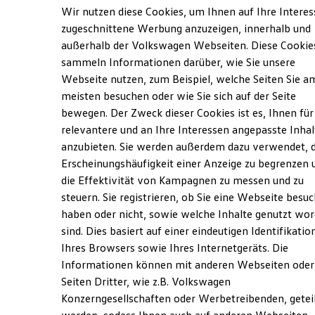
Elektrofahrzeugkonzepte
Wir nutzen diese Cookies, um Ihnen auf Ihre Intere
Verantwortlich für die Inhalte auf dieser Seite ist die Karsch GmbH
ID. EVERY1
(
Impressum & Rechtliches
)
zugeschnittene Werbung anzuzeigen, innerhalb und
Reichweite
außerhalb der Volkswagen Webseiten. Diese Cookie
Reichweite der ID. Modelle
Reichweite im Winter
sammeln Informationen darüber, wie Sie unsere
Rekuperation
Unsere 
Webseite nutzen, zum Beispiel, welche Seiten Sie a
Laden
meisten besuchen oder wie Sie sich auf der Seite
Laden unterwegs
Laden Zuhause
bewegen. Der Zweck dieser Cookies ist es, Ihnen für
Ladestationen finden
Otto-Hahn-Straße 1, 72406 Bisingen
relevantere und an Ihre Interessen angepasste Inhal
Ladezeitensimulator
anzubieten. Sie werden außerdem dazu verwendet, d
Batterie
Montag
Sicherheit
-
Freitag
07:00
-
18:00
Uhr
Erscheinungshäufigkeit einer Anzeige zu begrenzen 
Garantie und Lebensdauer
Samstag
08:00
-
12:00
Uhr
die Effektivität von Kampagnen zu messen und zu
Nachhaltigkeit
steuern. Sie registrieren, ob Sie eine Webseite besuc
Technologie
Sonntag
Geschlossen
Kosten und Kauf
haben oder nicht, sowie welche Inhalte genutzt wo
Verbrauchskosten
sind. Dies basiert auf einer eindeutigen Identifikatio
info@autohaus-karsch.de
Kaufoptionen
Ihres Browsers sowie Ihres Internetgeräts. Die
E-Auto-Förderung
Software und Konnektivität
Informationen können mit anderen Webseiten oder
+49 7476 94460
Die ID. Software 6
Seiten Dritter, wie z.B. Volkswagen
ID. Software Versionen und Updates
Konzerngesellschaften oder Werbetreibenden, getei
Digitale Extras
Ansprechpartner
Schnittstellen zu Ihrem ID.