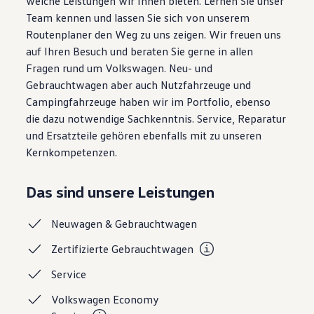
welche Leistungen wir Ihnen bieten. Lernen Sie unser
Magazin
Team kennen und lassen Sie sich von unserem
Lifestyle
Routenplaner den Weg zu uns zeigen. Wir freuen uns
Transport
Familie
auf Ihren Besuch und beraten Sie gerne in allen
Elektromobilität
Fragen rund um Volkswagen. Neu- und
Volkswagen R
Gebrauchtwagen aber auch Nutzfahrzeuge und
Pannen- und Unfallhilfe
Volkswagen Kundenbetreuung
Campingfahrzeuge haben wir im Portfolio, ebenso
die dazu notwendige Sachkenntnis. Service, Reparatur
und Ersatzteile gehören ebenfalls mit zu unseren
Kernkompetenzen.
Das sind unsere Leistungen
Neuwagen &
Gebrauchtwagen
Zertifizierte
Gebrauchtwagen
Service
Volkswagen Economy