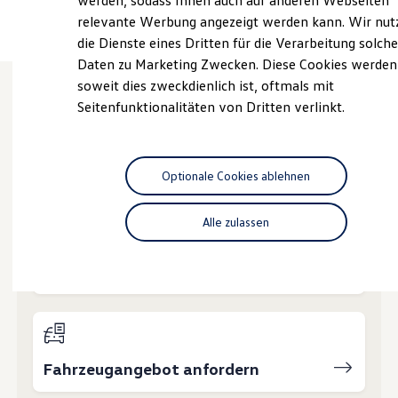
werden, sodass Ihnen auch auf anderen Webseiten
Hybridautos
relevante Werbung angezeigt werden kann. Wir nut
Marke und Erlebnis
die Dienste eines Dritten für die Verarbeitung solche
Volkswagen R und R Experience
R-Modelle
Daten zu Marketing Zwecken. Diese Cookies werden
R Experience
soweit dies zweckdienlich ist, oftmals mit
Driving Experience
Seitenfunktionalitäten von Dritten verlinkt.
Volkswagen entdecken
Wie können wir
Werkbesichtigung
Factory visit
Lifestyle Shop
Ihnen weiterhelfen?
T-Roc Kollektion
Optionale Cookies ablehnen
Golf Kollektion
ID. Kollektion
Volkswagen Kollektion
Alle zulassen
R-Kollektion
GTI Kollektion
Fußball Drop
Probefahrt vereinbaren
we drive football
#wedriveproud
Besitzer und Service
myVolkswagen
Software Updates
Service und Ersatzteile
Fahrzeugangebot anfordern
Inspektion und HU/AU
Reparaturen und Checks