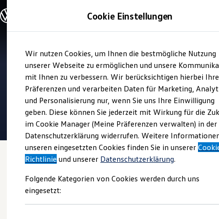
Modelle und Konfigurator
Cookie Einstellungen
Konfigurator
Modelle vergleichen
Konfiguration laden
Zum
Zum
Autosuche
Wir nutzen Cookies, um Ihnen die bestmögliche Nutzung
Hauptinhalt
Footer
Elektroautos
Verkauf und Service
springen
springen
unserer Webseite zu ermöglichen und unsere Kommunika
ENERGY Sondermodelle
Autohaus Karsch
Nutzfahrzeuge
mit Ihnen zu verbessern. Wir berücksichtigen hierbei Ihr
SUV und CUV
Präferenzen und verarbeiten Daten für Marketing, Analyt
Familienautos
4.9
|
822 Bewertungen
und Personalisierung nur, wenn Sie uns Ihre Einwilligung
Kombis
Kompaktwagen
geben. Diese können Sie jederzeit mit Wirkung für die Zu
Sportwagen
im Cookie Manager (Meine Präferenzen verwalten) in der
Schnell verfügbare Fahrzeuge
Angebote und Produkte
Datenschutzerklärung widerrufen. Weitere Informatione
Aktuelle Angebote
unseren eingesetzten Cookies finden Sie in unserer
Cooki
E-Auto-Förderung
Richtlinie
und unserer
Datenschutzerklärung
.
Volkswagen Marktplatz
Die ENERGY Sondermodelle
Folgende Kategorien von Cookies werden durch uns
Junge Gebrauchtwagen und Gebrauchtwagen
Volkswagen Zertifizierte Gebrauchtwagen
eingesetzt:
Elektromobilität bei Gebrauchtwagen
Zubehör- und Serviceangebote
Saisonangebote