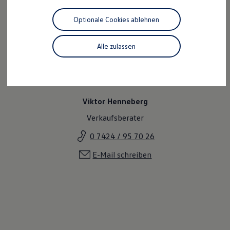
Motorenöl und Flüssigkeiten
Räder und Reifen
Optionale Cookies ablehnen
Pannen- und Unfallhilfe
Economy Service
Volkswagen Teile
Alle zulassen
Zubehör
Modellspezifisches Zubehör
Schutz und Pflege
Transport
Entertainment und Elektronik
Individualisieren
Viktor Henneberg
Wallbox und Ladekabel
Verkaufsberater
Digitale Extras
Dienste für Ihr Modell finden
0 7424 / 95 70 26
Volkswagen Apps, Login und Shop
Handy und Fahrzeug verbinden
E-Mail schreiben
Updates für Software, Karten und Radio
Über Ihr Auto
Vorgängermodelle
Kundeninformationen
Volkswagen Kundenbetreuung
Warn- und Kontrollleuchten
Assistenzsysteme
Digitale Betriebsanleitung
Live Beratung