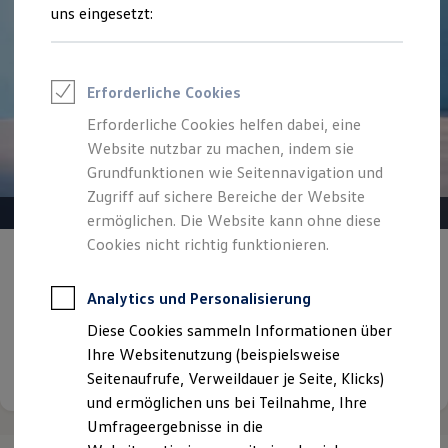
Reifenpakete
uns eingesetzt:
Leasing
Leasing-Angebote
Gebrauchtwagen Leasing
Junge Gebrauchtwagen-Leasing
Erforderliche Cookies
Elektroauto Leasing
Kleinwagen-Leasing
Erforderliche Cookies helfen dabei, eine
Leasing ohne Anzahlung
Website nutzbar zu machen, indem sie
Finanzierung
Autokredit mit Schlussrate
Grundfunktionen wie Seitennavigation und
Versicherungen und Garantien
Zugriff auf sichere Bereiche der Website
Kfz-Versicherung
ermöglichen. Die Website kann ohne diese
Restschuldversicherungen
Garantien
Cookies nicht richtig funktionieren.
Gepflegt, geprüft und für gut befunden.
Wartungsverträge
Geschäftskunden
Volkswagen Zertifizierte
Professional Class bei Volkswagen
Analytics und Personalisierung
Gebrauchtwagen.
Großkunden
Diese Cookies sammeln Informationen über
Behörden
Direktkunden
Ihre Websitenutzung (beispielsweise
Details ansehen
Sonderfahrzeuge
Seitenaufrufe, Verweildauer je Seite, Klicks)
Anpfiff zum Gewinn
und ermöglichen uns bei Teilnahme, Ihre
Elektromobilität
Elektroautos
Umfrageergebnisse in die
ID. Tutorials