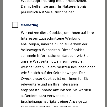
Websiteoptimierung mit einzubeziehen.
Elektrofahrzeugkonzepte
Damit helfen sie uns, Ihr Nutzererlebnis
ID. EVERY1
Reichweite
persönlich auf Sie zuzuschneiden.
Ihre
nächsten
Reichweite der ID. Modelle
Reichweite im Winter
Schritte
Rekuperation
Marketing
Laden
Wir nutzen diese Cookies, um Ihnen auf Ihre
Laden unterwegs
Laden Zuhause
Interessen zugeschnittene Werbung
Ladestationen finden
anzuzeigen, innerhalb und außerhalb der
Ladezeitensimulator
Volkswagen Webseiten. Diese Cookies
Batterie
Probefahrt vereinbaren
Sicherheit
sammeln Informationen darüber, wie Sie
Garantie und Lebensdauer
unsere Webseite nutzen, zum Beispiel,
Nachhaltigkeit
welche Seiten Sie am meisten besuchen oder
Technologie
Kosten und Kauf
wie Sie sich auf der Seite bewegen. Der
Verbrauchskosten
Zweck dieser Cookies ist es, Ihnen für Sie
Fahrzeugangebot anfordern
Kaufoptionen
relevantere und an Ihre Interessen
E-Auto-Förderung
Software und Konnektivität
angepasste Inhalte anzubieten. Sie werden
Die ID. Software 6
außerdem dazu verwendet, die
ID. Software Versionen und Updates
Erscheinungshäufigkeit einer Anzeige zu
Digitale Extras
Servicetermin buchen
Schnittstellen zu Ihrem ID.