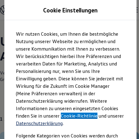
Modelle und Konfigurator
Cookie Einstellungen
Konfigurator
Modelle vergleichen
Konfiguration laden
Zum
Zum
Autosuche
Wir nutzen Cookies, um Ihnen die bestmögliche
Hauptinhalt
Footer
Elektroautos
Unsere aktuellen
springen
springen
Nutzung unserer Webseite zu ermöglichen und
ENERGY Sondermodelle
Nutzfahrzeuge
unsere Kommunikation mit Ihnen zu verbessern.
Angebote und mehr
SUV und CUV
Wir berücksichtigen hierbei Ihre Präferenzen und
Familienautos
verarbeiten Daten für Marketing, Analytics und
Kombis
Kompaktwagen
Personalisierung nur, wenn Sie uns Ihre
Verantwortlich für die Inhalte auf dieser Seite ist die Autohaus Klaiber
Sportwagen
Einwilligung geben. Diese können Sie jederzeit mit
GmbH
(
Impressum & Rechtliches
)
Schnell verfügbare Fahrzeuge
Angebote und Produkte
Wirkung für die Zukunft im Cookie Manager
Aktuelle Angebote
(Meine Präferenzen verwalten) in der
E-Auto-Förderung
Datenschutzerklärung widerrufen. Weitere
Volkswagen Marktplatz
Gebrauchtwagen
Informationen zu unseren eingesetzten Cookies
Die ENERGY Sondermodelle
Junge Gebrauchtwagen und Gebrauchtwagen
finden Sie in unserer
Cookie-Richtlinie
und unserer
1
Angebot
Volkswagen Zertifizierte Gebrauchtwagen
Datenschutzerklärung
.
Elektromobilität bei Gebrauchtwagen
Zubehör- und Serviceangebote
Folgende Kategorien von Cookies werden durch
Saisonangebote