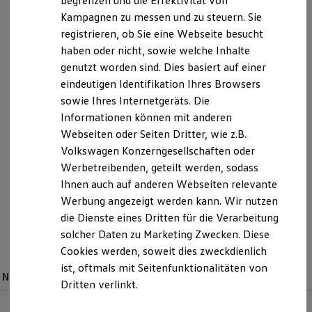
begrenzen und die Effektivität von
Hybridautos
Kampagnen zu messen und zu steuern. Sie
Marke und Erlebnis
registrieren, ob Sie eine Webseite besucht
Volkswagen R und R Experience
R-Modelle
haben oder nicht, sowie welche Inhalte
R Experience
genutzt worden sind. Dies basiert auf einer
Driving Experience
Serviceanfrage stellen
eindeutigen Identifikation Ihres Browsers
Volkswagen entdecken
Werkbesichtigung
sowie Ihres Internetgeräts. Die
Factory visit
Informationen können mit anderen
Lifestyle Shop
Webseiten oder Seiten Dritter, wie z.B.
T-Roc Kollektion
Golf Kollektion
Ihre Ansprechpartner
bei
Volkswagen Konzerngesellschaften oder
ID. Kollektion
Werbetreibenden, geteilt werden, sodass
Volkswagen Kollektion
Autohaus Klaiber Balgheim
Ihnen auch auf anderen Webseiten relevante
R-Kollektion
GTI Kollektion
Werbung angezeigt werden kann. Wir nutzen
Fußball Drop
E-Mail schreiben
die Dienste eines Dritten für die Verarbeitung
we drive football
solcher Daten zu Marketing Zwecken. Diese
#wedriveproud
+49 7424 95700
Besitzer und Service
Cookies werden, soweit dies zweckdienlich
myVolkswagen
ist, oftmals mit Seitenfunktionalitäten von
Software Updates
Neuwagenverkauf
Verkauf
Dritten verlinkt.
Service und Ersatzteile
Inspektion und HU/AU
Reparaturen und Checks