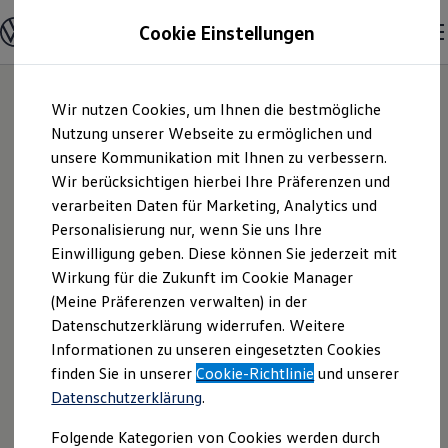
Modelle und Konfigurator
Cookie Einstellungen
Konfigurator
Modelle vergleichen
Konfiguration laden
Zum
Zum
Autosuche
Wir nutzen Cookies, um Ihnen die bestmögliche
Hauptinhalt
Footer
Elektroautos
springen
springen
Nutzung unserer Webseite zu ermöglichen und
ENERGY Sondermodelle
Nutzfahrzeuge
unsere Kommunikation mit Ihnen zu verbessern.
Autohaus Klaus
SUV und CUV
Wir berücksichtigen hierbei Ihre Präferenzen und
Familienautos
verarbeiten Daten für Marketing, Analytics und
Kombis
Hörsting e.K.
Kompaktwagen
Personalisierung nur, wenn Sie uns Ihre
Sportwagen
Einwilligung geben. Diese können Sie jederzeit mit
Inhaber Dennis
Schnell verfügbare Fahrzeuge
Angebote und Produkte
Wirkung für die Zukunft im Cookie Manager
Aktuelle Angebote
(Meine Präferenzen verwalten) in der
Hörsting |
E-Auto-Förderung
Datenschutzerklärung widerrufen. Weitere
Volkswagen Marktplatz
Informationen zu unseren eingesetzten Cookies
Die ENERGY Sondermodelle
Impressum &
Junge Gebrauchtwagen und Gebrauchtwagen
finden Sie in unserer
Cookie-Richtlinie
und unserer
Volkswagen Zertifizierte Gebrauchtwagen
Datenschutzerklärung
.
Rechtliches
Elektromobilität bei Gebrauchtwagen
Zubehör- und Serviceangebote
Folgende Kategorien von Cookies werden durch
Saisonangebote