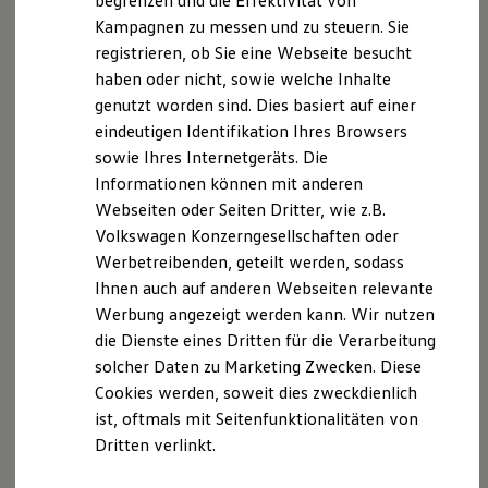
begrenzen und die Effektivität von
Hybridautos
Kampagnen zu messen und zu steuern. Sie
Marke und Erlebnis
registrieren, ob Sie eine Webseite besucht
Volkswagen R und R Experience
Datenschutzerklärung
R-Modelle
haben oder nicht, sowie welche Inhalte
R Experience
genutzt worden sind. Dies basiert auf einer
Driving Experience
A. Verantwortlicher
eindeutigen Identifikation Ihres Browsers
Volkswagen entdecken
Werkbesichtigung
sowie Ihres Internetgeräts. Die
Wir freuen uns, dass Sie unsere Webseite der
Factory visit
Informationen können mit anderen
Lifestyle Shop
Autohaus Klaus Hörsting, Bahnhofstraße 4, 49632
Webseiten oder Seiten Dritter, wie z.B.
T-Roc Kollektion
Essen,
info@hoersting.vapn.de
besuchen. Im
Golf Kollektion
Volkswagen Konzerngesellschaften oder
Folgenden informieren wir Sie über die Verarbeitung
ID. Kollektion
Werbetreibenden, geteilt werden, sodass
Volkswagen Kollektion
Ihrer personenbezogenen Daten durch uns im
Ihnen auch auf anderen Webseiten relevante
R-Kollektion
Zusammenhang mit Ihrem Besuch unserer Webseite.
GTI Kollektion
Werbung angezeigt werden kann. Wir nutzen
Fußball Drop
die Dienste eines Dritten für die Verarbeitung
B. Verarbeitung Ihrer personenbezogenen Daten
we drive football
solcher Daten zu Marketing Zwecken. Diese
#wedriveproud
Besitzer und Service
Cookies werden, soweit dies zweckdienlich
Unsere Webseite bietet Ihnen verschiedene
myVolkswagen
ist, oftmals mit Seitenfunktionalitäten von
Angebote, die wir Ihnen in Bezug auf dabei durch uns
Software Updates
Dritten verlinkt.
Service und Ersatzteile
verarbeitete personenbezogene Daten im Folgenden
Inspektion und HU/AU
näher erläutern möchten. Bei der Datenverarbeitung
Reparaturen und Checks