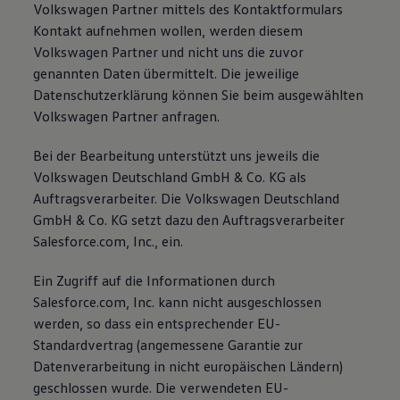
Volkswagen Partner mittels des Kontaktformulars
Magazin
Kontakt aufnehmen wollen, werden diesem
Lifestyle
Transport
Volkswagen Partner und nicht uns die zuvor
Familie
genannten Daten übermittelt. Die jeweilige
Elektromobilität
Datenschutzerklärung können Sie beim ausgewählten
Volkswagen R
Pannen- und Unfallhilfe
Volkswagen Partner anfragen.
Volkswagen Kundenbetreuung
Bei der Bearbeitung unterstützt uns jeweils die
Volkswagen Deutschland GmbH & Co. KG als
Auftragsverarbeiter. Die Volkswagen Deutschland
GmbH & Co. KG setzt dazu den Auftragsverarbeiter
Salesforce.com, Inc., ein.
Ein Zugriff auf die Informationen durch
Salesforce.com, Inc. kann nicht ausgeschlossen
werden, so dass ein entsprechender EU-
Standardvertrag (angemessene Garantie zur
Datenverarbeitung in nicht europäischen Ländern)
geschlossen wurde. Die verwendeten EU-