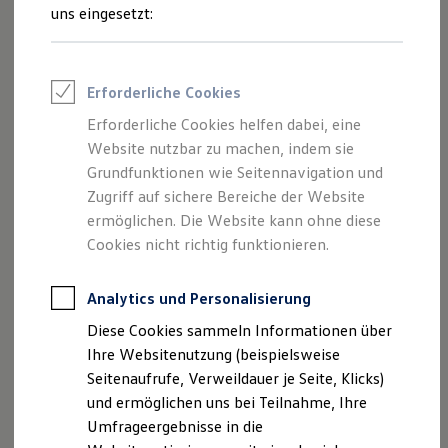
Reifenpakete
uns eingesetzt:
Hier finden Sie Informationen über uns
Leasing
Leasing-Angebote
(Autohaus Klaus Hörsting e.K. Inhaber
Gebrauchtwagen Leasing
Dennis Hörsting) als verantwortlichen
Junge Gebrauchtwagen-Leasing
Erforderliche Cookies
Anbieter von Inhalten und Angeboten,
Elektroauto Leasing
Kleinwagen-Leasing
Erforderliche Cookies helfen dabei, eine
die auf dieser Website speziell
Leasing ohne Anzahlung
Website nutzbar zu machen, indem sie
aufgeführt sind.
Finanzierung
Autokredit mit Schlussrate
Grundfunktionen wie Seitennavigation und
Versicherungen und Garantien
Zugriff auf sichere Bereiche der Website
Kfz-Versicherung
ermöglichen. Die Website kann ohne diese
Restschuldversicherungen
Garantien
Cookies nicht richtig funktionieren.
Impressum
Wartungsverträge
Geschäftskunden
Datenschutzerklärung
Professional Class bei Volkswagen
Analytics und Personalisierung
Großkunden
Diese Cookies sammeln Informationen über
Behörden
Direktkunden
Ihre Websitenutzung (beispielsweise
Sonderfahrzeuge
Impressum
Seitenaufrufe, Verweildauer je Seite, Klicks)
Anpfiff zum Gewinn
und ermöglichen uns bei Teilnahme, Ihre
Elektromobilität
Elektroautos
Umfrageergebnisse in die
Autohaus Klaus Hörsting
ID. Tutorials