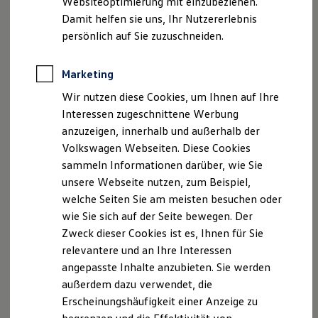
Websiteoptimierung mit einzubeziehen.
Bahnhofstraße 4
Elektrofahrzeugkonzepte
Damit helfen sie uns, Ihr Nutzererlebnis
49632 Essen-Oldenburg
ID. EVERY1
Reichweite
persönlich auf Sie zuzuschneiden.
Reichweite der ID. Modelle
Telefon: 05434-9412 10
Reichweite im Winter
Fax: 05434-9412-21
Rekuperation
Marketing
Laden
E-Mail:
info@hoersting.vapn.de
Wir nutzen diese Cookies, um Ihnen auf Ihre
Laden unterwegs
Laden Zuhause
Interessen zugeschnittene Werbung
Geschäftsführer: Dennis Hörsting
Ladestationen finden
anzuzeigen, innerhalb und außerhalb der
Umsatzsteueridentifikationsnummer: DE 117075678
Ladezeitensimulator
Volkswagen Webseiten. Diese Cookies
Batterie
Handelsregister: Registergericht Cloppenburg, HRA
Sicherheit
sammeln Informationen darüber, wie Sie
2234
Garantie und Lebensdauer
unsere Webseite nutzen, zum Beispiel,
Steuernummer: 23/56/118/01311
Nachhaltigkeit
welche Seiten Sie am meisten besuchen oder
Technologie
Kosten und Kauf
wie Sie sich auf der Seite bewegen. Der
Hinweis gemäß § 36
Verbrauchskosten
Zweck dieser Cookies ist es, Ihnen für Sie
Verbraucherstreitbeilegungsgesetz (VSBG)
Kaufoptionen
relevantere und an Ihre Interessen
Wir sind zur Teilnahme an einem
E-Auto-Förderung
Software und Konnektivität
angepasste Inhalte anzubieten. Sie werden
Streitbeilegungsverfahren vor einer
Die ID. Software 6
außerdem dazu verwendet, die
Verbraucherschlichtungsstelle weder bereit noch dazu
ID. Software Versionen und Updates
Erscheinungshäufigkeit einer Anzeige zu
verpflichtet.
Digitale Extras
Schnittstellen zu Ihrem ID.