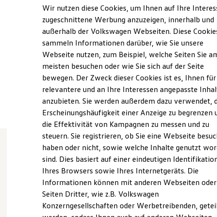
Samstag
08:00
-
12:00
Uhr
Elektrofahrzeugkonzepte
Wir nutzen diese Cookies, um Ihnen auf Ihre Intere
ID. EVERY1
Sonntag
Geschlossen
zugeschnittene Werbung anzuzeigen, innerhalb und
Reichweite
außerhalb der Volkswagen Webseiten. Diese Cookie
Reichweite der ID. Modelle
info@autohaus-klein.de
Reichweite im Winter
sammeln Informationen darüber, wie Sie unsere
Rekuperation
Webseite nutzen, zum Beispiel, welche Seiten Sie a
Laden
+49 561 81030
meisten besuchen oder wie Sie sich auf der Seite
Laden unterwegs
Laden Zuhause
bewegen. Der Zweck dieser Cookies ist es, Ihnen für
Ladestationen finden
relevantere und an Ihre Interessen angepasste Inhal
Ansprechpartner
Ladezeitensimulator
anzubieten. Sie werden außerdem dazu verwendet, d
Batterie
Sicherheit
Erscheinungshäufigkeit einer Anzeige zu begrenzen 
Garantie und Lebensdauer
die Effektivität von Kampagnen zu messen und zu
Nachhaltigkeit
steuern. Sie registrieren, ob Sie eine Webseite besuc
Technologie
Kosten und Kauf
haben oder nicht, sowie welche Inhalte genutzt wo
Verbrauchskosten
sind. Dies basiert auf einer eindeutigen Identifikatio
Wie können wir
Kaufoptionen
Ihres Browsers sowie Ihres Internetgeräts. Die
E-Auto-Förderung
Software und Konnektivität
Informationen können mit anderen Webseiten oder
Ihnen weiterhelfen?
Die ID. Software 6
Seiten Dritter, wie z.B. Volkswagen
ID. Software Versionen und Updates
Konzerngesellschaften oder Werbetreibenden, getei
Digitale Extras
Schnittstellen zu Ihrem ID.