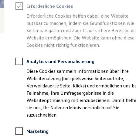
Reifenpakete
Erforderliche Cookies
Leasing
Leasing-Angebote
Erforderliche Cookies helfen dabei, eine Website
Gebrauchtwagen Leasing
nutzbar zu machen, indem sie Grundfunktionen wie
Junge Gebrauchtwagen-Leasing
Elektroauto Leasing
Seitennavigation und Zugriff auf sichere Bereiche de
Kleinwagen-Leasing
Website ermöglichen. Die Website kann ohne diese
Leasing ohne Anzahlung
Cookies nicht richtig funktionieren.
Finanzierung
Autokredit mit Schlussrate
Versicherungen und Garantien
Analytics und Personalisierung
Kfz-Versicherung
Verantwortlich für die Inhalte auf dieser Seite ist die Hermann
Restschuldversicherungen
Diese Cookies sammeln Informationen über Ihre
Klein GmbH & Co. KG
(
Impressum & Rechtliches
)
Garantien
Websitenutzung (beispielsweise Seitenaufrufe,
Wartungsverträge
Geschäftskunden
Verweildauer je Seite, Klicks) und ermöglichen uns b
Professional Class bei Volkswagen
Unsere 
Teilnahme, Ihre Umfrageergebnisse in die
Großkunden
Websiteoptimierung mit einzubeziehen. Damit helf
Behörden
Direktkunden
sie uns, Ihr Nutzererlebnis persönlich auf Sie
Sonderfahrzeuge
Niedervellmarsche Straße 25 A, 34233 Fuldatal
zuzuschneiden.
Anpfiff zum Gewinn
Elektromobilität
Montag
-
Freitag
06:00
-
18:00
Uhr
Elektroautos
Marketing
ID. Tutorials