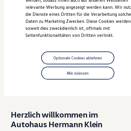
werden, sodass Ihnen auch auf anderen Webseiten
Hybridautos
relevante Werbung angezeigt werden kann. Wir nut
Marke und Erlebnis
die Dienste eines Dritten für die Verarbeitung solche
Volkswagen R und R Experience
Probefahrt vereinbaren
R-Modelle
Daten zu Marketing Zwecken. Diese Cookies werden
R Experience
soweit dies zweckdienlich ist, oftmals mit
Driving Experience
Seitenfunktionalitäten von Dritten verlinkt.
Volkswagen entdecken
Werkbesichtigung
Factory visit
Fahrzeugangebot anfordern
Lifestyle Shop
T-Roc Kollektion
Optionale Cookies ablehnen
Golf Kollektion
ID. Kollektion
Volkswagen Kollektion
Alle zulassen
R-Kollektion
Serviceanfrage stellen
GTI Kollektion
Fußball Drop
we drive football
#wedriveproud
Besitzer und Service
myVolkswagen
Herzlich willkommen im
Software Updates
Service und Ersatzteile
Autohaus Hermann Klein
Inspektion und HU/AU
Reparaturen und Checks