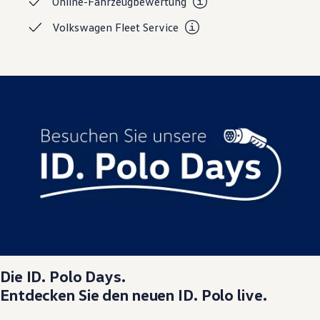
Online-Fahrzeugbewertung
Magazin
Lifestyle
Volkswagen Fleet
Service
Transport
Familie
Elektromobilität
Volkswagen R
Pannen- und Unfallhilfe
Volkswagen Kundenbetreuung
Die
ID. Polo
Days.
Entdecken Sie den neuen
ID. Polo
live.