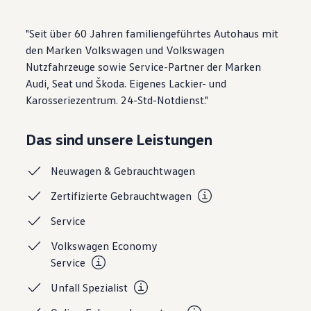
Motorenöl und Flüssigkeiten
Räder und Reifen
"Seit über 60 Jahren familiengeführtes Autohaus mit
Pannen- und Unfallhilfe
Economy Service
den Marken Volkswagen und Volkswagen
Volkswagen Teile
Nutzfahrzeuge sowie Service-Partner der Marken
Zubehör
Audi, Seat und Škoda. Eigenes Lackier- und
Modellspezifisches Zubehör
Schutz und Pflege
Karosseriezentrum. 24-Std-Notdienst."
Transport
Entertainment und Elektronik
Individualisieren
Das sind unsere Leistungen
Wallbox und Ladekabel
Digitale Extras
Neuwagen &
Gebrauchtwagen
Dienste für Ihr Modell finden
Volkswagen Apps, Login und Shop
Zertifizierte
Gebrauchtwagen
Handy und Fahrzeug verbinden
Updates für Software, Karten und Radio
Service
Über Ihr Auto
Vorgängermodelle
Volkswagen Economy
Kundeninformationen
Volkswagen Kundenbetreuung
Service
Warn- und Kontrollleuchten
Assistenzsysteme
Unfall
Spezialist
Digitale Betriebsanleitung
Live Beratung