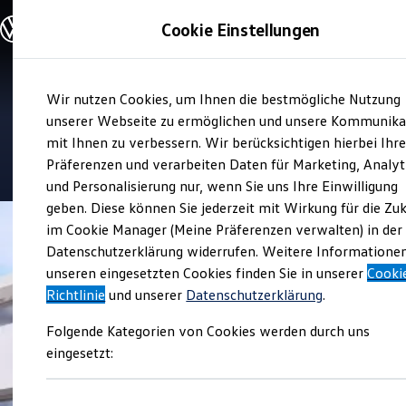
Modelle und Konfigurator
Cookie Einstellungen
Konfigurator
Modelle vergleichen
Konfiguration laden
Zum
Zum
Autosuche
Verkauf und Service
Wir nutzen Cookies, um Ihnen die bestmögliche Nutzung
Hauptinhalt
Footer
Elektroautos
Autohaus Klein
springen
springen
unserer Webseite zu ermöglichen und unsere Kommunika
ENERGY Sondermodelle
Nutzfahrzeuge
mit Ihnen zu verbessern. Wir berücksichtigen hierbei Ihr
SUV und CUV
4.8
|
1714 Bewertungen
Präferenzen und verarbeiten Daten für Marketing, Analyt
Familienautos
und Personalisierung nur, wenn Sie uns Ihre Einwilligung
Kombis
Kompaktwagen
geben. Diese können Sie jederzeit mit Wirkung für die Zu
Sportwagen
im Cookie Manager (Meine Präferenzen verwalten) in der
Schnell verfügbare Fahrzeuge
Angebote und Produkte
Datenschutzerklärung widerrufen. Weitere Informatione
Aktuelle Angebote
unseren eingesetzten Cookies finden Sie in unserer
Cooki
E-Auto-Förderung
Richtlinie
und unserer
Datenschutzerklärung
.
Volkswagen Marktplatz
Die ENERGY Sondermodelle
Folgende Kategorien von Cookies werden durch uns
Junge Gebrauchtwagen und Gebrauchtwagen
Volkswagen Zertifizierte Gebrauchtwagen
eingesetzt:
Elektromobilität bei Gebrauchtwagen
Zubehör- und Serviceangebote
Saisonangebote