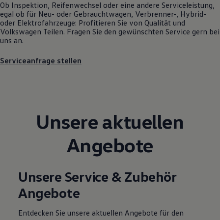
Ob Inspektion, Reifenwechsel oder eine andere Serviceleistung,
Motorenöl und Flüssigkeiten
egal ob für Neu- oder
Gebrauchtwagen
, Verbrenner-, Hybrid-
Räder und Reifen
oder Elektrofahrzeuge: Profitieren Sie von Qualität und
Pannen- und Unfallhilfe
Volkswagen
Teilen. Fragen Sie den gewünschten
Service
gern bei
Economy Service
uns an.
Volkswagen Teile
Zubehör
Serviceanfrage stellen
Modellspezifisches Zubehör
Schutz und Pflege
Transport
Entertainment und Elektronik
Individualisieren
Wallbox und Ladekabel
Digitale Extras
Unsere aktuellen
Dienste für Ihr Modell finden
Volkswagen Apps, Login und Shop
Angebote
Handy und Fahrzeug verbinden
Updates für Software, Karten und Radio
Über Ihr Auto
Vorgängermodelle
Unsere Service & Zubehör
Kundeninformationen
Volkswagen Kundenbetreuung
Angebote
Warn- und Kontrollleuchten
Assistenzsysteme
Digitale Betriebsanleitung
Entdecken Sie unsere aktuellen Angebote für den
Live Beratung