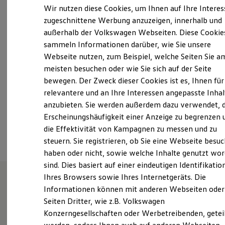
Elektrofahrzeugkonzepte
Wir nutzen diese Cookies, um Ihnen auf Ihre Intere
ID. EVERY1
Montag
-
Freitag
07:00
-
18:00
Uhr
zugeschnittene Werbung anzuzeigen, innerhalb und
Reichweite
Samstag
08:00
-
12:00
Uhr
außerhalb der Volkswagen Webseiten. Diese Cookie
Reichweite der ID. Modelle
Reichweite im Winter
Sonntag
Geschlossen
sammeln Informationen darüber, wie Sie unsere
Rekuperation
Webseite nutzen, zum Beispiel, welche Seiten Sie a
Laden
meisten besuchen oder wie Sie sich auf der Seite
Laden unterwegs
t.koch@ah.koch.vapn.de
Laden Zuhause
bewegen. Der Zweck dieser Cookies ist es, Ihnen für
Ladestationen finden
+49 35365 4140
relevantere und an Ihre Interessen angepasste Inhal
Ladezeitensimulator
anzubieten. Sie werden außerdem dazu verwendet, d
Batterie
Sicherheit
Erscheinungshäufigkeit einer Anzeige zu begrenzen 
Ansprechpartner
Garantie und Lebensdauer
die Effektivität von Kampagnen zu messen und zu
Nachhaltigkeit
steuern. Sie registrieren, ob Sie eine Webseite besuc
Technologie
Kosten und Kauf
haben oder nicht, sowie welche Inhalte genutzt wo
Verbrauchskosten
sind. Dies basiert auf einer eindeutigen Identifikatio
Kaufoptionen
Ihres Browsers sowie Ihres Internetgeräts. Die
E-Auto-Förderung
Software und Konnektivität
Informationen können mit anderen Webseiten oder
Unsere Leistungen
im
Die ID. Software 6
Seiten Dritter, wie z.B. Volkswagen
ID. Software Versionen und Updates
Überblick
Konzerngesellschaften oder Werbetreibenden, getei
Digitale Extras
Schnittstellen zu Ihrem ID.