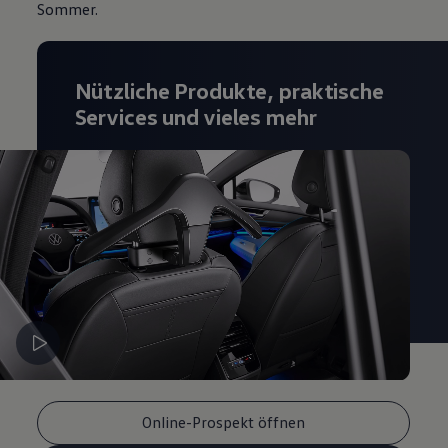
Sommer.
Magazin
Lifestyle
Transport
Familie
Nützliche Produkte, praktische
Elektromobilität
Volkswagen R
Services und vieles mehr
Pannen- und Unfallhilfe
Volkswagen Kundenbetreuung
Online-Prospekt öffnen