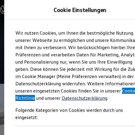
Modelle und Konfigurator
Cookie Einstellungen
Konfigurator
Modelle vergleichen
Konfiguration laden
Zum
Zum
Autosuche
Service
Wir nutzen Cookies, um Ihnen die bestmögliche Nutzung
Hauptinhalt
Footer
Elektroautos
Autohaus Koch
springen
springen
unserer Webseite zu ermöglichen und unsere Kommunika
ENERGY Sondermodelle
Nutzfahrzeuge
mit Ihnen zu verbessern. Wir berücksichtigen hierbei Ihr
SUV und CUV
Präferenzen und verarbeiten Daten für Marketing, Analyt
Top Kundenzufriedenheit Service 2026
Familienautos
und Personalisierung nur, wenn Sie uns Ihre Einwilligung
Kombis
Kompaktwagen
geben. Diese können Sie jederzeit mit Wirkung für die Zu
4.9
|
61 Bewertungen
Sportwagen
im Cookie Manager (Meine Präferenzen verwalten) in der
Schnell verfügbare Fahrzeuge
Angebote und Produkte
Datenschutzerklärung widerrufen. Weitere Informatione
Aktuelle Angebote
unseren eingesetzten Cookies finden Sie in unserer
Cooki
E-Auto-Förderung
Richtlinie
und unserer
Datenschutzerklärung
.
Volkswagen Marktplatz
Die ENERGY Sondermodelle
Folgende Kategorien von Cookies werden durch uns
Junge Gebrauchtwagen und Gebrauchtwagen
Volkswagen Zertifizierte Gebrauchtwagen
eingesetzt:
Elektromobilität bei Gebrauchtwagen
Zubehör- und Serviceangebote
Saisonangebote