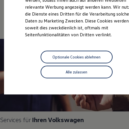
werden, sodass Ihnen auch auf anderen Webseiten
Hybridautos
relevante Werbung angezeigt werden kann. Wir nut
Gebrauchtwagen
Marke und Erlebnis
die Dienste eines Dritten für die Verarbeitung solche
Volkswagen R und R Experience
Service
R-Modelle
Daten zu Marketing Zwecken. Diese Cookies werden
R Experience
soweit dies zweckdienlich ist, oftmals mit
Driving Experience
Seitenfunktionalitäten von Dritten verlinkt.
Volkswagen entdecken
Werkbesichtigung
Factory visit
Lifestyle Shop
T-Roc Kollektion
Optionale Cookies ablehnen
Golf Kollektion
ID. Kollektion
Volkswagen Kollektion
Alle zulassen
R-Kollektion
GTI Kollektion
Fußball Drop
we drive football
#wedriveproud
Besitzer und Service
myVolkswagen
Software Updates
Service und Ersatzteile
Services für
Ihren
Volkswagen
Inspektion und HU/AU
Reparaturen und Checks