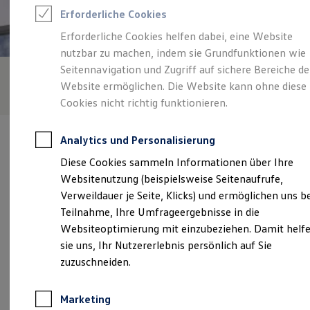
Reifenpakete
Erforderliche Cookies
Leasing
Leasing-Angebote
Erforderliche Cookies helfen dabei, eine Website
Gebrauchtwagen Leasing
nutzbar zu machen, indem sie Grundfunktionen wie
Junge Gebrauchtwagen-Leasing
Elektroauto Leasing
Seitennavigation und Zugriff auf sichere Bereiche de
Kleinwagen-Leasing
Website ermöglichen. Die Website kann ohne diese
Leasing ohne Anzahlung
Cookies nicht richtig funktionieren.
Finanzierung
Autokredit mit Schlussrate
Versicherungen und Garantien
Analytics und Personalisierung
Kfz-Versicherung
Restschuldversicherungen
Diese Cookies sammeln Informationen über Ihre
Garantien
Websitenutzung (beispielsweise Seitenaufrufe,
Wartungsverträge
Verantwortlich für die Inhalte auf dieser Seite ist die Autohaus
Geschäftskunden
Verweildauer je Seite, Klicks) und ermöglichen uns b
Koch GmbH
(
Impressum & Rechtliches
)
Professional Class bei Volkswagen
Teilnahme, Ihre Umfrageergebnisse in die
Großkunden
Websiteoptimierung mit einzubeziehen. Damit helf
Behörden
Direktkunden
sie uns, Ihr Nutzererlebnis persönlich auf Sie
Unsere 
Sonderfahrzeuge
zuzuschneiden.
Anpfiff zum Gewinn
Elektromobilität
Elektroautos
Uebigauer Straße 7, 04895 Falkenberg
Marketing
ID. Tutorials