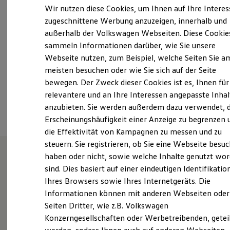
Samstag
08:00
-
12:00
Uhr
Elektrofahrzeugkonzepte
Wir nutzen diese Cookies, um Ihnen auf Ihre Intere
ID. EVERY1
Sonntag
Geschlossen
zugeschnittene Werbung anzuzeigen, innerhalb und
Reichweite
außerhalb der Volkswagen Webseiten. Diese Cookie
Reichweite der ID. Modelle
autohaus.koerper@de754420.vapn.de
Reichweite im Winter
sammeln Informationen darüber, wie Sie unsere
Rekuperation
Webseite nutzen, zum Beispiel, welche Seiten Sie a
Laden
+49 3634 37170
meisten besuchen oder wie Sie sich auf der Seite
Laden unterwegs
Laden Zuhause
bewegen. Der Zweck dieser Cookies ist es, Ihnen für
Ladestationen finden
relevantere und an Ihre Interessen angepasste Inhal
Ansprechpartner
Ladezeitensimulator
anzubieten. Sie werden außerdem dazu verwendet, d
Batterie
Sicherheit
Erscheinungshäufigkeit einer Anzeige zu begrenzen 
Garantie und Lebensdauer
die Effektivität von Kampagnen zu messen und zu
Nachhaltigkeit
steuern. Sie registrieren, ob Sie eine Webseite besuc
Technologie
Kosten und Kauf
haben oder nicht, sowie welche Inhalte genutzt wo
Verbrauchskosten
sind. Dies basiert auf einer eindeutigen Identifikatio
Unsere Leistungen
im
Kaufoptionen
Ihres Browsers sowie Ihres Internetgeräts. Die
E-Auto-Förderung
Überblick
Software und Konnektivität
Informationen können mit anderen Webseiten oder
Die ID. Software 6
Seiten Dritter, wie z.B. Volkswagen
ID. Software Versionen und Updates
Gebrauchtwagen
Konzerngesellschaften oder Werbetreibenden, getei
Digitale Extras
Schnittstellen zu Ihrem ID.