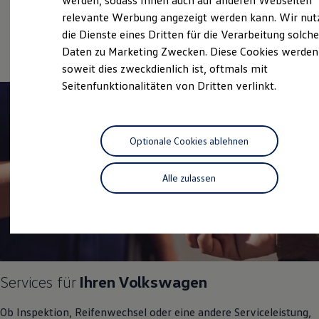
werden, sodass Ihnen auch auf anderen Webseiten
Service
Hybridautos
relevante Werbung angezeigt werden kann. Wir nut
Marke und Erlebnis
Online-Fahrzeugbewertung
die Dienste eines Dritten für die Verarbeitung solche
Volkswagen R und R Experience
R-Modelle
Daten zu Marketing Zwecken. Diese Cookies werden
R Experience
soweit dies zweckdienlich ist, oftmals mit
Driving Experience
Seitenfunktionalitäten von Dritten verlinkt.
Volkswagen entdecken
Werkbesichtigung
Factory visit
Lifestyle Shop
T-Roc Kollektion
Optionale Cookies ablehnen
Golf Kollektion
ID. Kollektion
Volkswagen Kollektion
Alle zulassen
R-Kollektion
GTI Kollektion
Fußball Drop
we drive football
#wedriveproud
Besitzer und Service
myVolkswagen
Software Updates
Services für
Ihren
Volkswagen
Service und Ersatzteile
Inspektion und HU/AU
Ob Inspektion, Reifenwechsel oder eine andere Serviceleistung,
Reparaturen und Checks