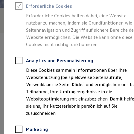
Reifenpakete
Erforderliche Cookies
Leasing
Leasing-Angebote
Erforderliche Cookies helfen dabei, eine Website
Gebrauchtwagen Leasing
nutzbar zu machen, indem sie Grundfunktionen wie
Junge Gebrauchtwagen-Leasing
Elektroauto Leasing
Seitennavigation und Zugriff auf sichere Bereiche de
Kleinwagen-Leasing
Website ermöglichen. Die Website kann ohne diese
Leasing ohne Anzahlung
Cookies nicht richtig funktionieren.
Finanzierung
Autokredit mit Schlussrate
Versicherungen und Garantien
Analytics und Personalisierung
Kfz-Versicherung
Verantwortlich für die Inhalte auf dieser Seite ist die Autohaus
Restschuldversicherungen
Diese Cookies sammeln Informationen über Ihre
Körper GmbH
(
Impressum & Rechtliches
)
Garantien
Websitenutzung (beispielsweise Seitenaufrufe,
Wartungsverträge
Geschäftskunden
Verweildauer je Seite, Klicks) und ermöglichen uns b
Professional Class bei Volkswagen
Unsere 
Teilnahme, Ihre Umfrageergebnisse in die
Großkunden
Websiteoptimierung mit einzubeziehen. Damit helf
Behörden
Direktkunden
sie uns, Ihr Nutzererlebnis persönlich auf Sie
Sonderfahrzeuge
Frohndorfer Straße 80, 99610 Sömmerda
zuzuschneiden.
Anpfiff zum Gewinn
Elektromobilität
Montag
-
Freitag
07:00
-
17:30
Uhr
Elektroautos
Marketing
ID. Tutorials