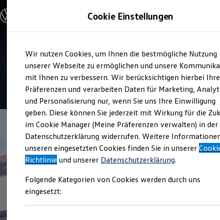
Modelle und Konfigurator
Cookie Einstellungen
Konfigurator
Modelle vergleichen
Konfiguration laden
Zum
Zum
Autosuche
Service
Wir nutzen Cookies, um Ihnen die bestmögliche Nutzung
Hauptinhalt
Footer
Elektroautos
Autohaus Körper
springen
springen
unserer Webseite zu ermöglichen und unsere Kommunika
ENERGY Sondermodelle
Nutzfahrzeuge
mit Ihnen zu verbessern. Wir berücksichtigen hierbei Ihr
SUV und CUV
4.9
|
151 Bewertungen
Präferenzen und verarbeiten Daten für Marketing, Analyt
Familienautos
und Personalisierung nur, wenn Sie uns Ihre Einwilligung
Kombis
Kompaktwagen
geben. Diese können Sie jederzeit mit Wirkung für die Zu
Sportwagen
im Cookie Manager (Meine Präferenzen verwalten) in der
Schnell verfügbare Fahrzeuge
Angebote und Produkte
Datenschutzerklärung widerrufen. Weitere Informatione
Aktuelle Angebote
unseren eingesetzten Cookies finden Sie in unserer
Cooki
E-Auto-Förderung
Richtlinie
und unserer
Datenschutzerklärung
.
Volkswagen Marktplatz
Die ENERGY Sondermodelle
Folgende Kategorien von Cookies werden durch uns
Junge Gebrauchtwagen und Gebrauchtwagen
Volkswagen Zertifizierte Gebrauchtwagen
eingesetzt:
Elektromobilität bei Gebrauchtwagen
Zubehör- und Serviceangebote
Saisonangebote