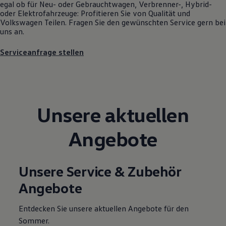
egal ob für Neu- oder
Gebrauchtwagen
, Verbrenner-, Hybrid-
Motorenöl und Flüssigkeiten
oder Elektrofahrzeuge: Profitieren Sie von Qualität und
Räder und Reifen
Volkswagen
Teilen. Fragen Sie den gewünschten
Service
gern bei
Pannen- und Unfallhilfe
uns an.
Economy Service
Volkswagen Teile
Serviceanfrage stellen
Zubehör
Modellspezifisches Zubehör
Schutz und Pflege
Transport
Entertainment und Elektronik
Individualisieren
Unsere aktuellen
Wallbox und Ladekabel
Digitale Extras
Dienste für Ihr Modell finden
Angebote
Volkswagen Apps, Login und Shop
Handy und Fahrzeug verbinden
Updates für Software, Karten und Radio
Über Ihr Auto
Unsere Service & Zubehör
Vorgängermodelle
Kundeninformationen
Angebote
Volkswagen Kundenbetreuung
Warn- und Kontrollleuchten
Assistenzsysteme
Entdecken Sie unsere aktuellen Angebote für den
Digitale Betriebsanleitung
Sommer.
Live Beratung