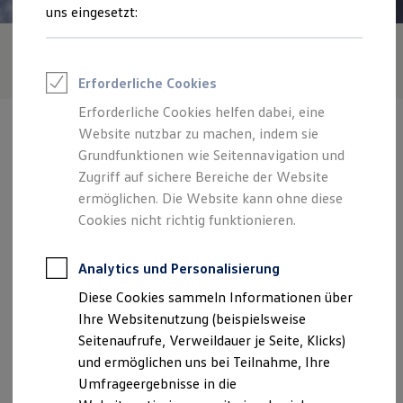
Reifenpakete
uns eingesetzt:
Leasing
Leasing-Angebote
Gebrauchtwagen Leasing
Junge Gebrauchtwagen-Leasing
Erforderliche Cookies
Elektroauto Leasing
Kleinwagen-Leasing
Erforderliche Cookies helfen dabei, eine
Leasing ohne Anzahlung
Website nutzbar zu machen, indem sie
Finanzierung
Autokredit mit Schlussrate
Grundfunktionen wie Seitennavigation und
Versicherungen und Garantien
Zugriff auf sichere Bereiche der Website
Kfz-Versicherung
Verantwortlich für die Inhalte auf dieser Seite ist die Autohaus
ermöglichen. Die Website kann ohne diese
Restschuldversicherungen
Kornkoog GmbH & Co. KG
(
Impressum & Rechtliches
)
Garantien
Cookies nicht richtig funktionieren.
Wartungsverträge
Geschäftskunden
Zentrale
Professional Class bei Volkswagen
Analytics und Personalisierung
Großkunden
Diese Cookies sammeln Informationen über
Behörden
Bahnhofstraße 28, 25899 Niebüll
Direktkunden
Ihre Websitenutzung (beispielsweise
Sonderfahrzeuge
Seitenaufrufe, Verweildauer je Seite, Klicks)
Anpfiff zum Gewinn
Montag
-
Freitag
07:00
-
16:30
Uhr
und ermöglichen uns bei Teilnahme, Ihre
Elektromobilität
Elektroautos
Samstag
08:15
-
12:15
Uhr
Umfrageergebnisse in die
ID. Tutorials