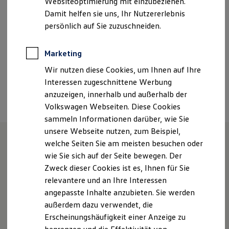
Websiteoptimierung mit einzubeziehen.
Sonntag
Geschlossen
Elektrofahrzeugkonzepte
Damit helfen sie uns, Ihr Nutzererlebnis
ID. EVERY1
Reichweite
persönlich auf Sie zuzuschneiden.
info@kornkoog.de
Reichweite der ID. Modelle
Reichweite im Winter
04661 96820
Rekuperation
Marketing
Laden
Wir nutzen diese Cookies, um Ihnen auf Ihre
Laden unterwegs
Laden Zuhause
Interessen zugeschnittene Werbung
Ansprechpartner
Ladestationen finden
anzuzeigen, innerhalb und außerhalb der
Ladezeitensimulator
Volkswagen Webseiten. Diese Cookies
Batterie
Sicherheit
sammeln Informationen darüber, wie Sie
Garantie und Lebensdauer
unsere Webseite nutzen, zum Beispiel,
Nachhaltigkeit
welche Seiten Sie am meisten besuchen oder
Technologie
Kosten und Kauf
Unsere Leistungen
im
wie Sie sich auf der Seite bewegen. Der
Verbrauchskosten
Zweck dieser Cookies ist es, Ihnen für Sie
Kaufoptionen
Überblick
relevantere und an Ihre Interessen
E-Auto-Förderung
Software und Konnektivität
angepasste Inhalte anzubieten. Sie werden
Die ID. Software 6
Gebrauchtwagen
außerdem dazu verwendet, die
ID. Software Versionen und Updates
Erscheinungshäufigkeit einer Anzeige zu
Digitale Extras
Service
Schnittstellen zu Ihrem ID.