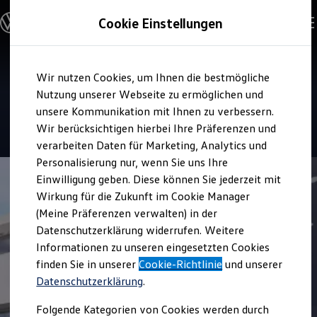
Modelle und Konfigurator
Cookie Einstellungen
Konfigurator
Modelle vergleichen
Konfiguration laden
Zum
Zum
Autosuche
Service
Wir nutzen Cookies, um Ihnen die bestmögliche
Hauptinhalt
Footer
Elektroautos
Autohaus Kornkoog
springen
springen
Nutzung unserer Webseite zu ermöglichen und
ENERGY Sondermodelle
Nutzfahrzeuge
unsere Kommunikation mit Ihnen zu verbessern.
SUV und CUV
4.8
|
49 Bewertungen
Wir berücksichtigen hierbei Ihre Präferenzen und
Familienautos
verarbeiten Daten für Marketing, Analytics und
Kombis
Kompaktwagen
Personalisierung nur, wenn Sie uns Ihre
Sportwagen
Einwilligung geben. Diese können Sie jederzeit mit
Schnell verfügbare Fahrzeuge
Angebote und Produkte
Wirkung für die Zukunft im Cookie Manager
Aktuelle Angebote
(Meine Präferenzen verwalten) in der
E-Auto-Förderung
Datenschutzerklärung widerrufen. Weitere
Volkswagen Marktplatz
Informationen zu unseren eingesetzten Cookies
Die ENERGY Sondermodelle
Junge Gebrauchtwagen und Gebrauchtwagen
finden Sie in unserer
Cookie-Richtlinie
und unserer
Volkswagen Zertifizierte Gebrauchtwagen
Datenschutzerklärung
.
Elektromobilität bei Gebrauchtwagen
Zubehör- und Serviceangebote
Folgende Kategorien von Cookies werden durch
Saisonangebote