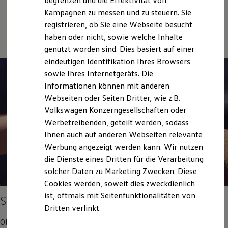
begrenzen und die Effektivität von
Hybridautos
Volkswagen Economy
Kampagnen zu messen und zu steuern. Sie
Marke und Erlebnis
Service
registrieren, ob Sie eine Webseite besucht
Volkswagen R und R Experience
R-Modelle
haben oder nicht, sowie welche Inhalte
R Experience
genutzt worden sind. Dies basiert auf einer
Driving Experience
eindeutigen Identifikation Ihres Browsers
Volkswagen entdecken
Werkbesichtigung
sowie Ihres Internetgeräts. Die
Factory visit
Informationen können mit anderen
Lifestyle Shop
Webseiten oder Seiten Dritter, wie z.B.
T-Roc Kollektion
Golf Kollektion
Volkswagen Konzerngesellschaften oder
ID. Kollektion
Werbetreibenden, geteilt werden, sodass
Volkswagen Kollektion
Ihnen auch auf anderen Webseiten relevante
R-Kollektion
GTI Kollektion
Werbung angezeigt werden kann. Wir nutzen
Fußball Drop
die Dienste eines Dritten für die Verarbeitung
we drive football
solcher Daten zu Marketing Zwecken. Diese
#wedriveproud
Besitzer und Service
Cookies werden, soweit dies zweckdienlich
myVolkswagen
ist, oftmals mit Seitenfunktionalitäten von
Services für
Ihren
Volkswagen
Software Updates
Dritten verlinkt.
Service und Ersatzteile
Inspektion und HU/AU
Ob Inspektion, Reifenwechsel oder eine andere Serviceleistung,
Reparaturen und Checks