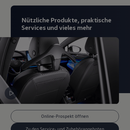
Magazin
Lifestyle
Transport
Nützliche Produkte, praktische
Familie
Elektromobilität
Services und vieles mehr
Volkswagen R
Pannen- und Unfallhilfe
Volkswagen Kundenbetreuung
Online-Prospekt öffnen
Zu den Service- und Zubehörangeboten