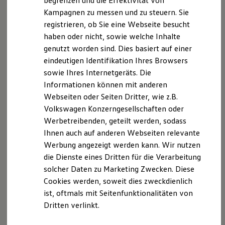
begrenzen und die Effektivität von
Hybridautos
Kampagnen zu messen und zu steuern. Sie
Marke und Erlebnis
registrieren, ob Sie eine Webseite besucht
Volkswagen R und R Experience
R-Modelle
haben oder nicht, sowie welche Inhalte
R Experience
genutzt worden sind. Dies basiert auf einer
Driving Experience
eindeutigen Identifikation Ihres Browsers
Volkswagen entdecken
Werkbesichtigung
sowie Ihres Internetgeräts. Die
Factory visit
Informationen können mit anderen
Lifestyle Shop
Webseiten oder Seiten Dritter, wie z.B.
T-Roc Kollektion
Golf Kollektion
Volkswagen Konzerngesellschaften oder
ID. Kollektion
Werbetreibenden, geteilt werden, sodass
Volkswagen Kollektion
Ihnen auch auf anderen Webseiten relevante
R-Kollektion
GTI Kollektion
Werbung angezeigt werden kann. Wir nutzen
Fußball Drop
die Dienste eines Dritten für die Verarbeitung
we drive football
solcher Daten zu Marketing Zwecken. Diese
#wedriveproud
Besitzer und Service
Cookies werden, soweit dies zweckdienlich
myVolkswagen
ist, oftmals mit Seitenfunktionalitäten von
Software Updates
Dritten verlinkt.
Service und Ersatzteile
Inspektion und HU/AU
Reparaturen und Checks