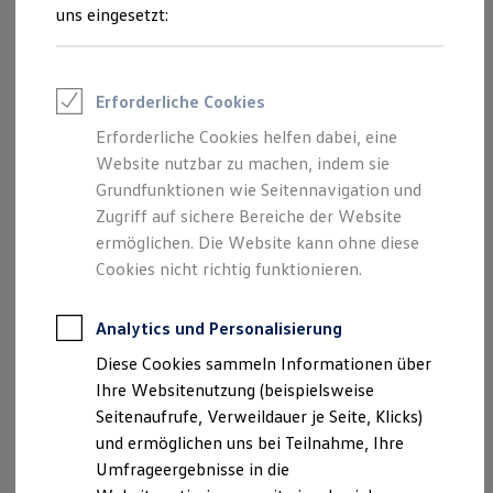
Reifenpakete
Ihre
nächsten
uns eingesetzt:
Leasing
Leasing-Angebote
Schritte
Gebrauchtwagen Leasing
Junge Gebrauchtwagen-Leasing
Erforderliche Cookies
Elektroauto Leasing
Kleinwagen-Leasing
Erforderliche Cookies helfen dabei, eine
Leasing ohne Anzahlung
Website nutzbar zu machen, indem sie
Finanzierung
Autokredit mit Schlussrate
Grundfunktionen wie Seitennavigation und
Serviceanfrage stellen
Versicherungen und Garantien
Zugriff auf sichere Bereiche der Website
Kfz-Versicherung
ermöglichen. Die Website kann ohne diese
Restschuldversicherungen
Garantien
Cookies nicht richtig funktionieren.
Wartungsverträge
Geschäftskunden
Ihre Ansprechpartner
bei
Professional Class bei Volkswagen
Analytics und Personalisierung
Großkunden
Autohaus Korth Königswinter
Diese Cookies sammeln Informationen über
Behörden
Direktkunden
Ihre Websitenutzung (beispielsweise
Sonderfahrzeuge
Seitenaufrufe, Verweildauer je Seite, Klicks)
E-Mail schreiben
Anpfiff zum Gewinn
und ermöglichen uns bei Teilnahme, Ihre
Elektromobilität
Elektroautos
Umfrageergebnisse in die
+49 2244 3071
ID. Tutorials