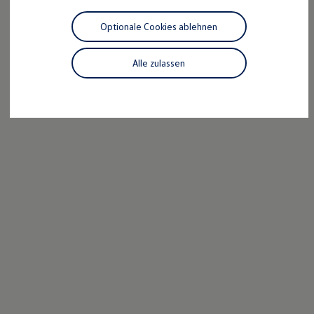
Motorenöl und Flüssigkeiten
Räder und Reifen
Optionale Cookies ablehnen
Pannen- und Unfallhilfe
Economy Service
Volkswagen Teile
Alle zulassen
Zubehör
Modellspezifisches Zubehör
Schutz und Pflege
Transport
Entertainment und Elektronik
Individualisieren
Wallbox und Ladekabel
Digitale Extras
Dienste für Ihr Modell finden
Volkswagen Apps, Login und Shop
Handy und Fahrzeug verbinden
Updates für Software, Karten und Radio
Über Ihr Auto
Vorgängermodelle
Kundeninformationen
Volkswagen Kundenbetreuung
Warn- und Kontrollleuchten
Assistenzsysteme
Digitale Betriebsanleitung
Live Beratung