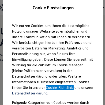
Modelle und Konfigurator
Cookie Einstellungen
Konfigurator
Modelle vergleichen
Konfiguration laden
Zum
Zum
Autosuche
Wir nutzen Cookies, um Ihnen die bestmögliche
Hauptinhalt
Footer
Elektroautos
Unsere aktuellen
springen
springen
Nutzung unserer Webseite zu ermöglichen und
ENERGY Sondermodelle
Nutzfahrzeuge
unsere Kommunikation mit Ihnen zu verbessern.
Angebote und mehr
SUV und CUV
Wir berücksichtigen hierbei Ihre Präferenzen und
Familienautos
verarbeiten Daten für Marketing, Analytics und
Kombis
Kompaktwagen
Personalisierung nur, wenn Sie uns Ihre
Verantwortlich für die Inhalte auf dieser Seite ist die Autohaus Korth
Sportwagen
Einwilligung geben. Diese können Sie jederzeit mit
GmbH
(
Impressum & Rechtliches
)
Schnell verfügbare Fahrzeuge
Angebote und Produkte
Wirkung für die Zukunft im Cookie Manager
Aktuelle Angebote
(Meine Präferenzen verwalten) in der
E-Auto-Förderung
Datenschutzerklärung widerrufen. Weitere
Volkswagen Marktplatz
Leider haben wir im Moment keine
Informationen zu unseren eingesetzten Cookies
Die ENERGY Sondermodelle
Junge Gebrauchtwagen und Gebrauchtwagen
aktuellen Angebote
finden Sie in unserer
Cookie-Richtlinie
und unserer
Volkswagen Zertifizierte Gebrauchtwagen
Datenschutzerklärung
.
Elektromobilität bei Gebrauchtwagen
Zubehör- und Serviceangebote
Folgende Kategorien von Cookies werden durch
Saisonangebote