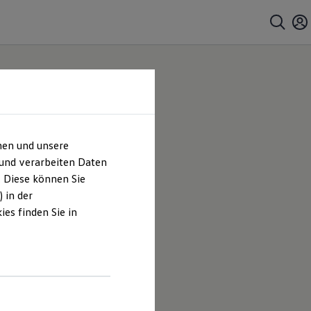
hen und unsere
 und verarbeiten Daten
. Diese können Sie
 in der
es finden Sie in