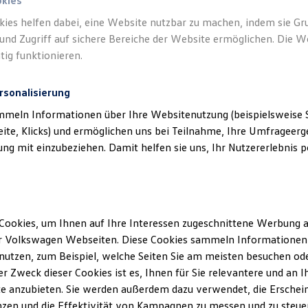
okies
kies helfen dabei, eine Website nutzbar zu machen, indem sie G
und Zugriff auf sichere Bereiche der Website ermöglichen. Die W
tig funktionieren.
rsonalisierung
mmeln Informationen über Ihre Websitenutzung (beispielsweise S
eite, Klicks) und ermöglichen uns bei Teilnahme, Ihre Umfrageerge
g mit einzubeziehen. Damit helfen sie uns, Ihr Nutzererlebnis pe
Gepflegt, geprüft und für gut
befunden.
Volkswagen
Zertifizierte Gebrauchtwagen.
Cookies, um Ihnen auf Ihre Interessen zugeschnittene Werbung a
r Volkswagen Webseiten. Diese Cookies sammeln Informationen 
utzen, zum Beispiel, welche Seiten Sie am meisten besuchen oder
r Zweck dieser Cookies ist es, Ihnen für Sie relevantere und an I
e anzubieten. Sie werden außerdem dazu verwendet, die Erschein
Details ansehen
zen und die Effektivität von Kampagnen zu messen und zu steuern