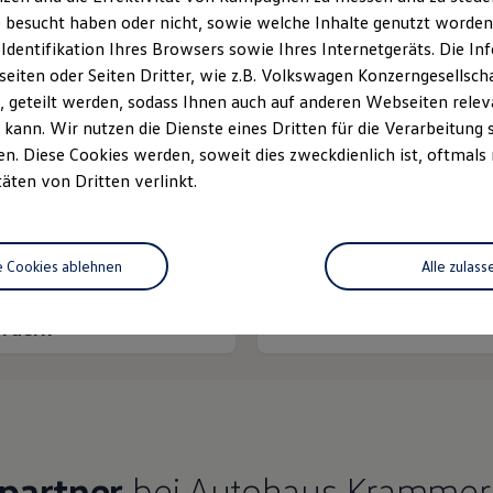
 besucht haben oder nicht, sowie welche Inhalte genutzt worden s
 Identifikation Ihres Browsers sowie Ihres Internetgeräts. Die 
iten oder Seiten Dritter, wie z.B. Volkswagen Konzerngesellsch
 geteilt werden, sodass Ihnen auch auf anderen Webseiten rel
kann. Wir nutzen die Dienste eines Dritten für die Verarbeitung 
. Diese Cookies werden, soweit dies zweckdienlich ist, oftmals
Ihre
nächsten Schritt
täten von Dritten verlinkt.
e Cookies ablehnen
Alle zulass
rzeugangebot
Servicetermin buchen
rdern
partner
bei Autohaus Krammer