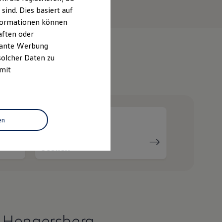
ind. Dies basiert auf
Informationen können
aften oder
evante Werbung
solcher Daten zu
 mit
e
en
Serviceanfrage
stellen
 Hengersberg