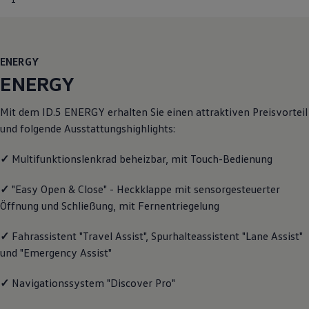
Motorenöl und Flüssigkeiten
Räder und Reifen
Pannen- und Unfallhilfe
Economy Service
Volkswagen Teile
ENERGY
Zubehör
ENERGY
Modellspezifisches Zubehör
Schutz und Pflege
Transport
Mit dem ID.5
ENERGY
erhalten Sie einen attraktiven Preisvorteil
Entertainment und Elektronik
und folgende Ausstattungshighlights:
Individualisieren
Wallbox und Ladekabel
✓
Multifunktionslenkrad beheizbar, mit Touch-Bedienung
Digitale Extras
Dienste für Ihr Modell finden
Volkswagen Apps, Login und Shop
✓
"Easy Open & Close" - Heckklappe mit sensorgesteuerter
Handy und Fahrzeug verbinden
Öffnung und Schließung, mit Fernentriegelung
Updates für Software, Karten und Radio
Über Ihr Auto
Vorgängermodelle
✓
Fahrassistent "Travel Assist", Spurhalteassistent "Lane Assist"
Kundeninformationen
und "Emergency Assist"
Volkswagen Kundenbetreuung
Warn- und Kontrollleuchten
✓
Navigationssystem "Discover Pro"
Assistenzsysteme
Digitale Betriebsanleitung
Live Beratung