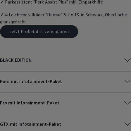
✓
Parkassistent "Park Assist Plus" inkl. Einparkhilfe
Magazin
Lifestyle
✓
4 Leichtmetallräder "Hamar" 8 J x 19 in Schwarz, Oberfläche
Transport
Familie
glanzgedreht
Elektromobilität
Volkswagen R
Jetzt Probefahrt vereinbaren
Pannen- und Unfallhilfe
Volkswagen Kundenbetreuung
BLACK EDITION
Pure mit Infotainment-Paket
Pro mit Infotainment-Paket
GTX mit Infotainment-Paket