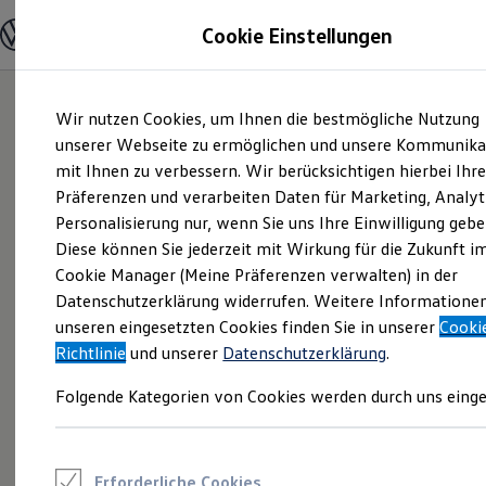
Modelle und Konfigurator
Cookie Einstellungen
Konfigurator
Modelle vergleichen
Konfiguration laden
Zum
Zum
Autosuche
Wir nutzen Cookies, um Ihnen die bestmögliche Nutzung
Hauptinhalt
Footer
Elektroautos
springen
springen
unserer Webseite zu ermöglichen und unsere Kommunika
ENERGY Sondermodelle
Nutzfahrzeuge
mit Ihnen zu verbessern. Wir berücksichtigen hierbei Ihr
SUV und CUV
Präferenzen und verarbeiten Daten für Marketing, Analyt
Familienautos
Personalisierung nur, wenn Sie uns Ihre Einwilligung gebe
Kombis
Kompaktwagen
Diese können Sie jederzeit mit Wirkung für die Zukunft i
Sportwagen
Cookie Manager (Meine Präferenzen verwalten) in der
Schnell verfügbare Fahrzeuge
Angebote und Produkte
Datenschutzerklärung widerrufen. Weitere Informatione
Aktuelle Angebote
unseren eingesetzten Cookies finden Sie in unserer
Cooki
E-Auto-Förderung
Richtlinie
und unserer
Datenschutzerklärung
.
Volkswagen Marktplatz
Die ENERGY Sondermodelle
Folgende Kategorien von Cookies werden durch uns einge
Junge Gebrauchtwagen und Gebrauchtwagen
Volkswagen Zertifizierte Gebrauchtwagen
Elektromobilität bei Gebrauchtwagen
Zubehör- und Serviceangebote
Saisonangebote
Erforderliche Cookies