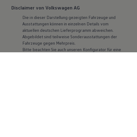
Disclaimer von Volkswagen AG
Die in dieser Darstellung gezeigten Fahrzeuge und
Ausstattungen können in einzelnen Details vom
aktuellen deutschen Lieferprogramm abweichen.
Abgebildet sind teilweise Sonderausstattungen der
Fahrzeuge gegen Mehrpreis.
Bitte beachten Sie auch unseren Konfigurator für eine
Übersicht der aktuell verfügbaren Modelle und
Ausstattungen.
Die angegebenen Verbrauchs- und Emissionswerte
beziehen sich nicht auf ein einzelnes Fahrzeug und sind
nicht Bestandteil des Angebots, sondern dienen allein
Vergleichszwecken zwischen den verschiedenen
Fahrzeugtypen. Zusatzausstattungen und
Zubehör
(Anbauteile, Reifenformat usw.) können relevante
Fahrzeugparameter, wie
z. B.
Gewicht, Rollwiderstand
und Aerodynamik verändern und neben Witterungs-
und Verkehrsbedingungen sowie dem individuellen
Fahrverhalten den Kraftstoffverbrauch, den
Stromverbrauch, die CO₂-Emissionen und die