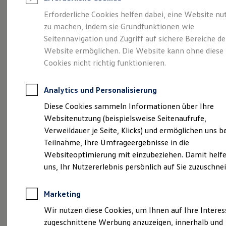
Reifenpakete
Leasing
Erforderliche Cookies helfen dabei, eine Website nu
Leasing-Angebote
zu machen, indem sie Grundfunktionen wie
Stilvollelektrisch.
Der
Gebrauchtwagen Leasing
Seitennavigation und Zugriff auf sichere Bereiche de
Junge Gebrauchtwagen-Leasing
Elektroauto Leasing
Website ermöglichen. Die Website kann ohne diese
ID.5
Kleinwagen-Leasing
Cookies nicht richtig funktionieren.
Leasing ohne Anzahlung
Finanzierung
Autokredit mit Schlussrate
Analytics und Personalisierung
Versicherungen und Garantien
Kfz-Versicherung
Diese Cookies sammeln Informationen über Ihre
Restschuldversicherungen
Websitenutzung (beispielsweise Seitenaufrufe,
Garantien
Verweildauer je Seite, Klicks) und ermöglichen uns b
Wartungsverträge
Geschäftskunden
Teilnahme, Ihre Umfrageergebnisse in die
Professional Class bei Volkswagen
Websiteoptimierung mit einzubeziehen. Damit helfe
Großkunden
uns, Ihr Nutzererlebnis persönlich auf Sie zuzuschne
Behörden
(
Impressum & Rechtliches
)
Direktkunden
Sonderfahrzeuge
Marketing
Anpfiff zum Gewinn
Elektromobilität
Wir nutzen diese Cookies, um Ihnen auf Ihre Intere
Elektroautos
zugeschnittene Werbung anzuzeigen, innerhalb und
ID. Tutorials