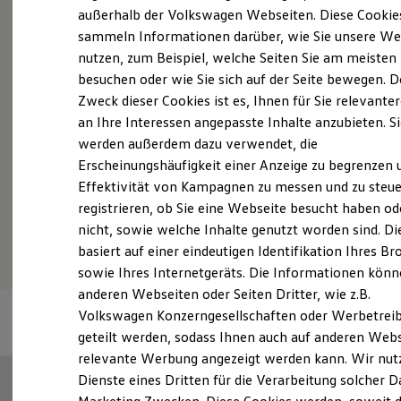
Elektrofahrzeugkonzepte
außerhalb der Volkswagen Webseiten. Diese Cookie
Probefahrt vereinbaren
ID. EVERY1
sammeln Informationen darüber, wie Sie unsere We
Reichweite
nutzen, zum Beispiel, welche Seiten Sie am meisten
Reichweite der ID. Modelle
Reichweite im Winter
besuchen oder wie Sie sich auf der Seite bewegen. D
Rekuperation
Zweck dieser Cookies ist es, Ihnen für Sie relevante
Laden
Fahrzeugangebot anfordern
an Ihre Interessen angepasste Inhalte anzubieten. S
Laden unterwegs
Laden Zuhause
werden außerdem dazu verwendet, die
Ladestationen finden
Erscheinungshäufigkeit einer Anzeige zu begrenzen 
Ladezeitensimulator
Effektivität von Kampagnen zu messen und zu steue
Batterie
Sicherheit
registrieren, ob Sie eine Webseite besucht haben od
Serviceanfrage stellen
Garantie und Lebensdauer
nicht, sowie welche Inhalte genutzt worden sind. Di
Nachhaltigkeit
basiert auf einer eindeutigen Identifikation Ihres B
Technologie
Kosten und Kauf
sowie Ihres Internetgeräts. Die Informationen kön
Verbrauchskosten
anderen Webseiten oder Seiten Dritter, wie z.B.
Kaufoptionen
Volkswagen Konzerngesellschaften oder Werbetrei
E-Auto-Förderung
Software und Konnektivität
geteilt werden, sodass Ihnen auch auf anderen Web
Die ID. Software 6
relevante Werbung angezeigt werden kann. Wir nut
ID. Software Versionen und Updates
Dienste eines Dritten für die Verarbeitung solcher D
Digitale Extras
Schnittstellen zu Ihrem ID.